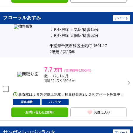
フローラルあすみ
アパート
ＪＲ外房線 土気駅/徒歩15分
ＪＲ外房線 大網駅/徒歩52分
千葉県千葉市緑区土気町 1691-17
2階建 / 築13年
7.7
万円
（管理費等6,000円）
敷 － / 礼 1ヶ月
1階 / 2LDK / 50.6㎡
最寄駅はＪＲ外房線土気駅！軽量鉄骨造2ＬＤＫアパート募集中！
写真満載
パノラマ
お問い合わせ(無料)
お気に入り
サンヴィレッジシラハタ
アパート