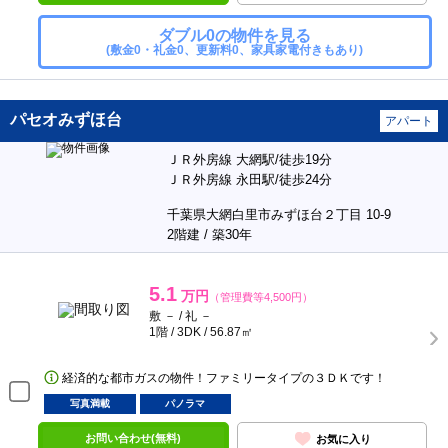
ダブル0の物件を見る
(敷金0・礼金0、更新料0、家具家電付きもあり)
パセオみずほ台
アパート
ＪＲ外房線 大網駅/徒歩19分
ＪＲ外房線 永田駅/徒歩24分
千葉県大網白里市みずほ台２丁目 10-9
2階建 / 築30年
5.1
万円
（管理費等4,500円）
敷 － / 礼 －
1階 / 3DK / 56.87㎡
経済的な都市ガスの物件！ファミリータイプの３ＤＫです！
写真満載
パノラマ
お問い合わせ(無料)
お気に入り