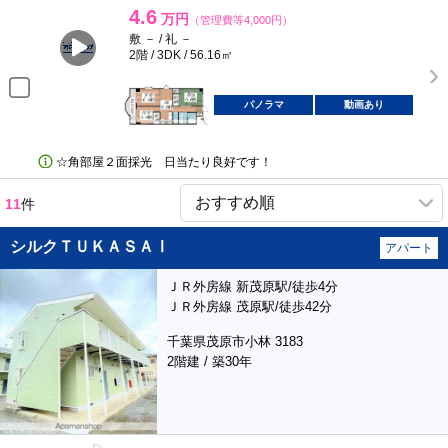
4.6
万円
（管理費等4,000円）
敷 － / 礼 －
2階 / 3DK / 56.16㎡
パノラマ
動画あり
☆角部屋２面採光 日当たり良好です！
11
件
シルクＴＵＫＡＳＡⅠ
アパート
ＪＲ外房線 新茂原駅/徒歩4分
ＪＲ外房線 茂原駅/徒歩42分
千葉県茂原市小林 3183
2階建 / 築30年