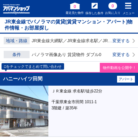
0
0
最近見た物件
お気に入り
保存した条件
メニュー
JR東金線でパノラマの賃貸[賃貸マンション・アパート]物
件情報・お部屋探し
地域・路線
JR東金線大網駅／JR東金線求名駅／JR東金線成東駅
変更する
条件
パノラマ画像あり 賃貸物件 ダブル0
変更する
□をチェックでまとめて問い合わせ
物件動画を公開中！
ハニーハイツ田間
アパート
ＪＲ東金線 求名駅/徒歩22分
千葉県東金市田間 1011-1
3階建 / 築35年