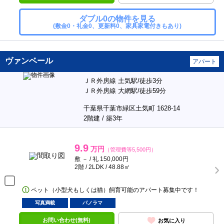
ダブル0の物件を見る
(敷金0・礼金0、更新料0、家具家電付きもあり)
ヴァンベール
アパート
ＪＲ外房線 土気駅/徒歩3分
ＪＲ外房線 大網駅/徒歩59分
千葉県千葉市緑区土気町 1628-14
2階建 / 築3年
9.9
万円
（管理費等5,500円）
敷 － / 礼 150,000円
2階 / 2LDK / 48.88㎡
ペット（小型犬もしくは猫）飼育可能のアパート募集中です！
写真満載
パノラマ
お問い合わせ(無料)
お気に入り