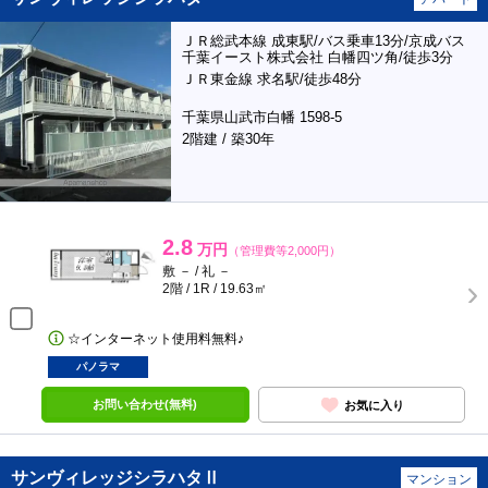
ＪＲ総武本線 成東駅/バス乗車13分/京成バス
千葉イースト株式会社 白幡四ツ角/徒歩3分
ＪＲ東金線 求名駅/徒歩48分
千葉県山武市白幡 1598-5
2階建 / 築30年
2.8
万円
（管理費等2,000円）
敷 － / 礼 －
2階 / 1R / 19.63㎡
☆インターネット使用料無料♪
パノラマ
お問い合わせ(無料)
お気に入り
サンヴィレッジシラハタⅡ
マンション