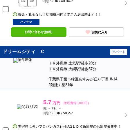
2階 / 2DK / 40.04㎡
敷金・礼金なし！初期費用抑えてご入居出来ます！！
パノラマ
お問い合わせ(無料)
お気に入り
ドリームシティ Ｃ
アパート
ＪＲ外房線 土気駅/徒歩20分
ＪＲ外房線 大網駅/徒歩57分
千葉県千葉市緑区あすみが丘８丁目 8-14
2階建 / 築31年
5.7
万円
（管理費等5,000円）
敷 － / 礼 －
2階 / 2LDK / 50.2㎡
災害時に強いプロパンガス仕様の2ＬＤＫ角部屋のお部屋募集中！