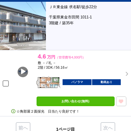
ＪＲ東金線 求名駅/徒歩22分
千葉県東金市田間 1011-1
3階建 / 築35年
4.6
万円
（管理費等4,000円）
敷 － / 礼 －
2階 / 3DK / 56.16㎡
パノラマ
動画あり
お問い合わせ(無料)
☆角部屋２面採光 日当たり良好です！
前へ
次へ
1ページ目