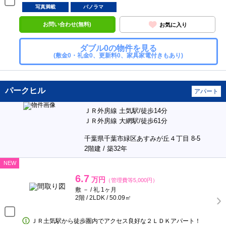
写真満載
パノラマ
お問い合わせ(無料)
お気に入り
ダブル0の物件を見る
(敷金0・礼金0、更新料0、家具家電付きもあり)
パークヒル
アパート
ＪＲ外房線 土気駅/徒歩14分
ＪＲ外房線 大網駅/徒歩61分
千葉県千葉市緑区あすみが丘４丁目 8-5
2階建 / 築32年
NEW
6.7
万円
（管理費等5,000円）
敷 － / 礼 1ヶ月
2階 / 2LDK / 50.09㎡
ＪＲ土気駅から徒歩圏内でアクセス良好な２ＬＤＫアパート！