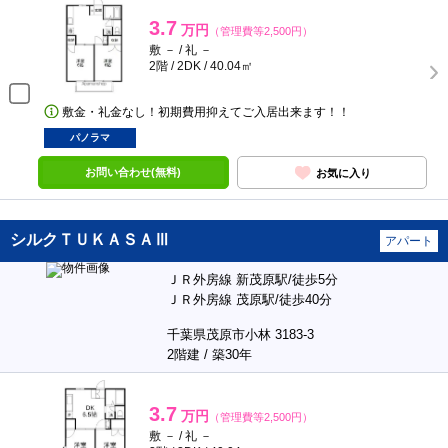
3.7
万円
（管理費等2,500円）
敷 － / 礼 －
2階 / 2DK / 40.04㎡
敷金・礼金なし！初期費用抑えてご入居出来ます！！
パノラマ
お問い合わせ(無料)
お気に入り
シルクＴＵＫＡＳＡⅢ
アパート
ＪＲ外房線 新茂原駅/徒歩5分
ＪＲ外房線 茂原駅/徒歩40分
千葉県茂原市小林 3183-3
2階建 / 築30年
3.7
万円
（管理費等2,500円）
敷 － / 礼 －