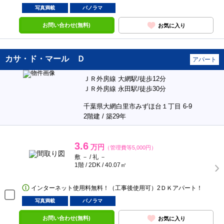
写真満載
パノラマ
お問い合わせ(無料)
お気に入り
カサ・ド・マール Ｄ
アパート
ＪＲ外房線 大網駅/徒歩12分
ＪＲ外房線 永田駅/徒歩30分
千葉県大網白里市みずほ台１丁目 6-9
2階建 / 築29年
3.6
万円
（管理費等5,000円）
敷 － / 礼 －
1階 / 2DK / 40.07㎡
インターネット使用料無料！（工事後使用可）2ＤＫアパート！
写真満載
パノラマ
お問い合わせ(無料)
お気に入り