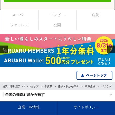
大網駅の施設一覧
スーパー
コンビニ
病院
ファミレス
公園
Previous
賃貸・不動産アパマンショップ
千葉県
路線・駅から探す
JR東金線
パノラマ
全国の都道府県から探す
企業・IR情報
サイトポリシー