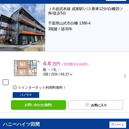
ＪＲ総武本線 成東駅/バス乗車12分/白幡四ツ
角/徒歩5分
千葉県山武市白幡 1388-4
3階建 / 築30年
4.6
万円
（管理費等3,000円）
敷 － / 礼 －
3階 / 2DK / 46.37㎡
☆インターネット利用料無料！
パノラマ
お問い合わせ(無料)
お気に入り
ハニーハイツ田間
アパート