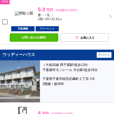
NEW
5.3
万円
（管理費等3,000円）
敷 － / 礼 －
1階 / 1R / 22.31㎡
写真満載
フリーレント
お問い合わせ(無料)
お気に入り
ウッディーハウス
アパート
ＪＲ総武線 西千葉駅/徒歩13分
千葉都市モノレール 天台駅/徒歩16分
千葉県千葉市稲毛区轟町２丁目 2-6
2階建 / 築35年
4
万円
（管理費等2,000円）