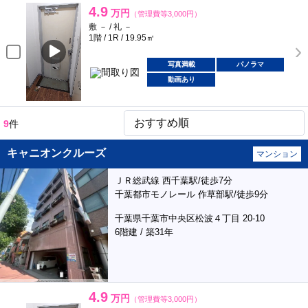
4.9
万円
（管理費等3,000円）
敷 － / 礼 －
1階 / 1R / 19.95㎡
写真満載
パノラマ
動画あり
9
件
キャニオンクルーズ
マンション
ＪＲ総武線 西千葉駅/徒歩7分
千葉都市モノレール 作草部駅/徒歩9分
千葉県千葉市中央区松波４丁目 20-10
6階建 / 築31年
4.9
万円
（管理費等3,000円）