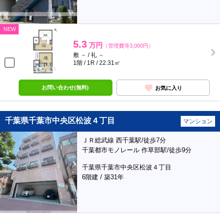
NEW
5.3
万円
（管理費等3,000円）
敷 － / 礼 －
1階 / 1R / 22.31㎡
お問い合わせ(無料)
お気に入り
千葉県千葉市中央区松波４丁目
マンション
ＪＲ総武線 西千葉駅/徒歩7分
千葉都市モノレール 作草部駅/徒歩9分
千葉県千葉市中央区松波４丁目
6階建 / 築31年