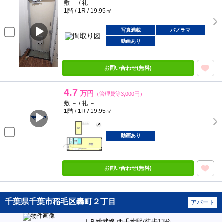
敷 － / 礼 －
1階 / 1R / 19.95㎡
写真満載
パノラマ
動画あり
お問い合わせ(無料)
4.7
万円
（管理費等3,000円）
敷 － / 礼 －
1階 / 1R / 19.95㎡
動画あり
お問い合わせ(無料)
千葉県千葉市稲毛区轟町２丁目
アパート
ＪＲ総武線 西千葉駅/徒歩13分