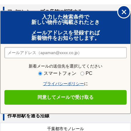
アパマンショップの店舗に相談する
入力した検索条件で
新しい物件が掲載されたとき
賃貸のプロがお部屋探し！
メールアドレスを登録すれば
おまかせ物件リクエスト
新着物件をお知らせします。
住みたい街の店舗を探す
店舗検索
新着メールの送信先を選択してください
近隣の駅
スマートフォン
PC
稲毛駅
みどり台駅
穴川駅
プライバシーポリシー
に
天台駅
京成稲毛駅
スポーツセンター駅
同意してメールで受け取る
作草部駅を通る沿線
千葉都市モノレール