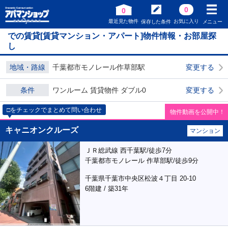
0
0
最近見た物件
お気に入り
保存した条件
メニュー
での賃貸[賃貸マンション・アパート]物件情報・お部屋探
し
地域・路線
千葉都市モノレール作草部駅
変更する
条件
ワンルーム 賃貸物件 ダブル0
変更する
□をチェックでまとめて問い合わせ
物件動画を公開中！
キャニオンクルーズ
マンション
ＪＲ総武線 西千葉駅/徒歩7分
千葉都市モノレール 作草部駅/徒歩9分
千葉県千葉市中央区松波４丁目 20-10
6階建 / 築31年