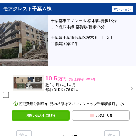
モアクレスト千葉Ａ棟
マンション
千葉都市モノレール 桜木駅/徒歩16分
ＪＲ総武本線 都賀駅/徒歩25分
千葉県千葉市若葉区桜木５丁目 3-1
11階建 / 築34年
10.5
万円
（管理費等5,000円）
敷 1ヶ月 / 礼 1ヶ月
6階 / 3LDK / 76.91㎡
初期費用分割可♪内見の相談はアパマンショップ千葉駅前店まで♪
お問い合わせ(無料)
お気に入り
前へ
次へ