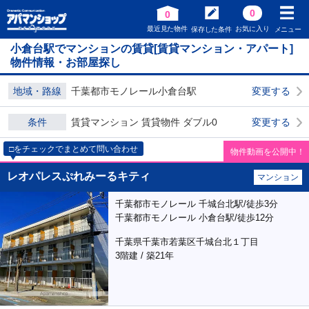
0
0
最近見た物件
お気に入り
保存した条件
メニュー
小倉台駅でマンションの賃貸[賃貸マンション・アパート]
物件情報・お部屋探し
地域・路線
千葉都市モノレール小倉台駅
変更する
条件
賃貸マンション 賃貸物件 ダブル0
変更する
□をチェックでまとめて問い合わせ
物件動画を公開中！
レオパレスぷれみーるキティ
マンション
千葉都市モノレール 千城台北駅/徒歩3分
千葉都市モノレール 小倉台駅/徒歩12分
千葉県千葉市若葉区千城台北１丁目
3階建 / 築21年