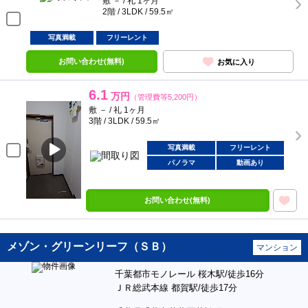
敷 － / 礼 1ヶ月
2階 / 3LDK / 59.5㎡
写真満載
フリーレント
お問い合わせ(無料)
お気に入り
6.1
万円
（管理費等5,200円）
敷 － / 礼 1ヶ月
3階 / 3LDK / 59.5㎡
写真満載
フリーレント
パノラマ
動画あり
お問い合わせ(無料)
メゾン・グリーンリーフ（ＳＢ）
マンション
千葉都市モノレール 桜木駅/徒歩16分
ＪＲ総武本線 都賀駅/徒歩17分