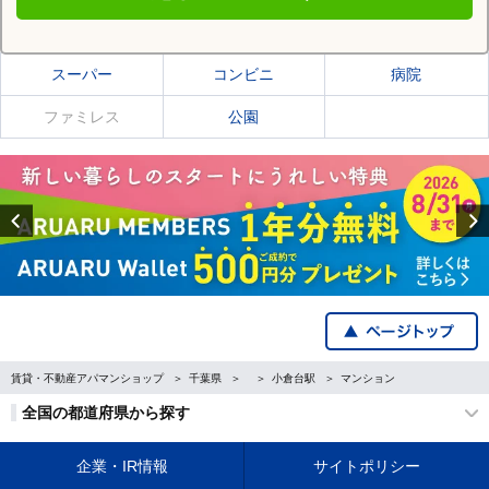
小倉台駅の施設一覧
スーパー
コンビニ
病院
ファミレス
公園
Previous
賃貸・不動産アパマンショップ
千葉県
小倉台駅
マンション
全国の都道府県から探す
企業・IR情報
サイトポリシー