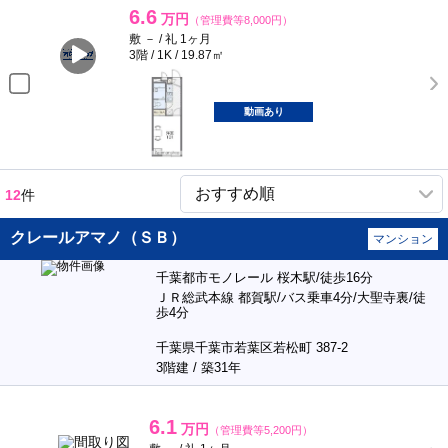
6.6
万円
（管理費等8,000円）
敷 － / 礼 1ヶ月
3階 / 1K / 19.87㎡
動画あり
12
件
クレールアマノ（ＳＢ）
マンション
千葉都市モノレール 桜木駅/徒歩16分
ＪＲ総武本線 都賀駅/バス乗車4分/大聖寺裏/徒
歩4分
千葉県千葉市若葉区若松町 387-2
3階建 / 築31年
6.1
万円
（管理費等5,200円）