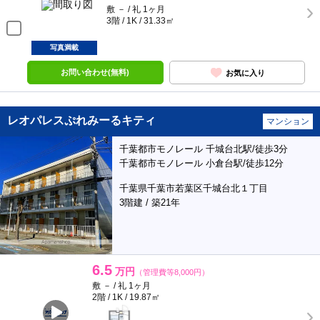
敷 － / 礼 1ヶ月
3階 / 1K / 31.33㎡
写真満載
お問い合わせ(無料)
お気に入り
レオパレスぷれみーるキティ
マンション
千葉都市モノレール 千城台北駅/徒歩3分
千葉都市モノレール 小倉台駅/徒歩12分
千葉県千葉市若葉区千城台北１丁目
3階建 / 築21年
6.5
万円
（管理費等8,000円）
敷 － / 礼 1ヶ月
2階 / 1K / 19.87㎡