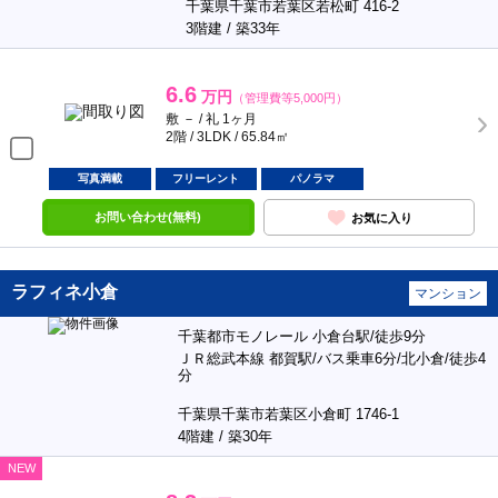
千葉県千葉市若葉区若松町 416-2
3階建 / 築33年
6.6
万円
（管理費等5,000円）
敷 － / 礼 1ヶ月
2階 / 3LDK / 65.84㎡
写真満載
フリーレント
パノラマ
お問い合わせ(無料)
お気に入り
ラフィネ小倉
マンション
千葉都市モノレール 小倉台駅/徒歩9分
ＪＲ総武本線 都賀駅/バス乗車6分/北小倉/徒歩4
分
千葉県千葉市若葉区小倉町 1746-1
4階建 / 築30年
NEW