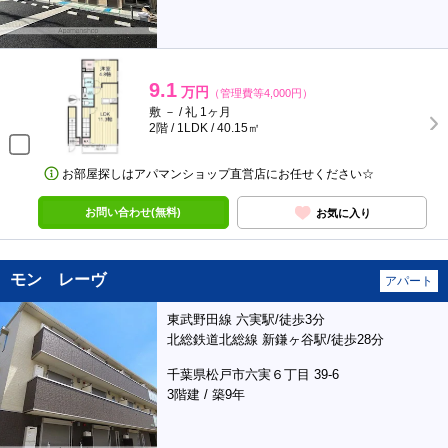
9.1
万円
（管理費等4,000円）
敷 － / 礼 1ヶ月
2階 / 1LDK / 40.15㎡
お部屋探しはアパマンショップ直営店にお任せください☆
お問い合わせ(無料)
お気に入り
モン レーヴ
アパート
東武野田線 六実駅/徒歩3分
北総鉄道北総線 新鎌ヶ谷駅/徒歩28分
千葉県松戸市六実６丁目 39-6
3階建 / 築9年