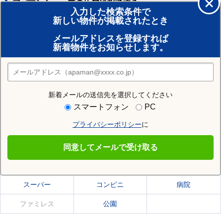
アパマンショップの店舗に相談する
入力した検索条件で
新しい物件が掲載されたとき
賃貸のプロがお部屋探し！
メールアドレスを登録すれば
おまかせ物件リクエスト
新着物件をお知らせします。
住みたい街の店舗を探す
店舗検索
新着メールの送信先を選択してください
住む街研究所で六実駅の情報を見る
スマートフォン
PC
プライバシーポリシー
に
六実駅
同意してメールで受け取る
六実駅の施設一覧
スーパー
コンビニ
病院
ファミレス
公園