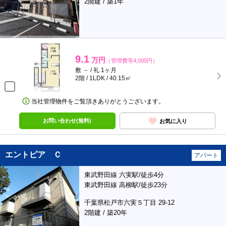
2階建 / 築1年
9.1
万円
（管理費等4,000円）
敷 － / 礼 1ヶ月
2階 / 1LDK / 40.15㎡
当社管理物件をご覧頂きありがとうございます。
お問い合わせ(無料)
お気に入り
エントピア Ｃ
アパート
東武野田線 六実駅/徒歩4分
東武野田線 高柳駅/徒歩23分
千葉県松戸市六実５丁目 29-12
2階建 / 築20年