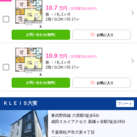
10.7
万円
（管理費等6,000円）
敷 － / 礼 2ヶ月
1階 / 2LDK / 55.17㎡
お問い合わせ(無料)
お気に入り
10.9
万円
（管理費等6,000円）
敷 － / 礼 2ヶ月
2階 / 2LDK / 55.17㎡
お問い合わせ(無料)
お気に入り
ＫＬＥＩＳ六実
アパート
東武野田線 六実駅/徒歩5分
成田スカイアクセス 新鎌ヶ谷駅/徒歩24分
千葉県松戸市六実４丁目