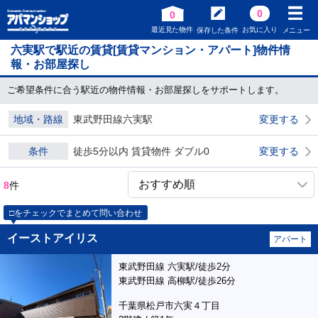
0
0
最近見た物件
お気に入り
保存した条件
メニュー
六実駅で駅近の賃貸[賃貸マンション・アパート]物件情
報・お部屋探し
ご希望条件に合う駅近の物件情報・お部屋探しをサポートします。
地域・路線
東武野田線六実駅
変更する
条件
徒歩5分以内 賃貸物件 ダブル0
変更する
8
件
□をチェックでまとめて問い合わせ
イーストアイリス
アパート
東武野田線 六実駅/徒歩2分
東武野田線 高柳駅/徒歩26分
千葉県松戸市六実４丁目