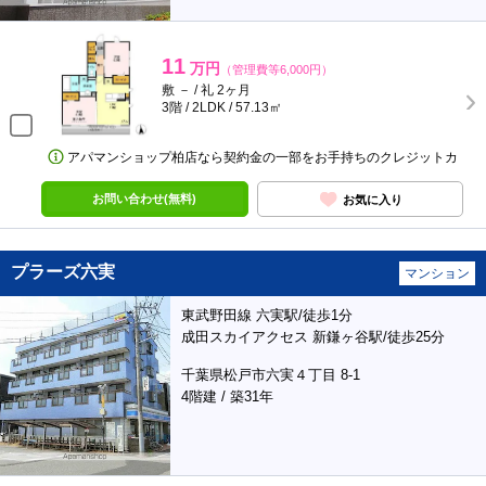
11
万円
（管理費等6,000円）
敷 － / 礼 2ヶ月
3階 / 2LDK / 57.13㎡
アパマンショップ柏店なら契約金の一部をお手持ちのクレジットカ
お問い合わせ(無料)
お気に入り
プラーズ六実
マンション
東武野田線 六実駅/徒歩1分
成田スカイアクセス 新鎌ヶ谷駅/徒歩25分
千葉県松戸市六実４丁目 8-1
4階建 / 築31年