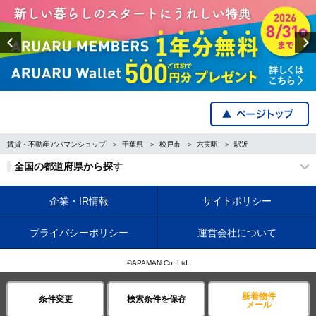
Previous
賃貸・不動産アパマンショップ
千葉県
松戸市
六実駅
駅近
全国の都道府県から探す
企業・IR情報
サイトポリシー
プライバシーポリシー
運営会社について
©APAMAN Co.,Ltd.
新着物件
条件変更
検索条件を保存
メール