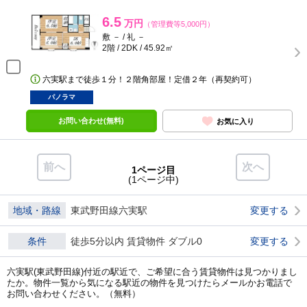
6.5
万円
（管理費等5,000円）
敷 － / 礼 －
2階 / 2DK / 45.92㎡
六実駅まで徒歩１分！２階角部屋！定借２年（再契約可）
パノラマ
お問い合わせ(無料)
お気に入り
前へ
次へ
1ページ目
(1ページ中)
地域・路線
東武野田線六実駅
変更する
条件
徒歩5分以内 賃貸物件 ダブル0
変更する
六実駅(東武野田線)付近の駅近で、ご希望に合う賃貸物件は見つかりまし
たか。物件一覧から気になる駅近の物件を見つけたらメールかお電話で
お問い合わせください。（無料）