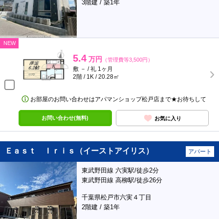
3階建 / 築1年
NEW
5.4
万円
（管理費等3,500円）
敷 － / 礼 1ヶ月
2階 / 1K / 20.28㎡
お部屋のお問い合わせはアパマンショップ松戸店まで★お待ちして
お問い合わせ(無料)
お気に入り
Ｅａｓｔ Ｉｒｉｓ（イーストアイリス）
アパート
東武野田線 六実駅/徒歩2分
東武野田線 高柳駅/徒歩26分
千葉県松戸市六実４丁目
2階建 / 築1年