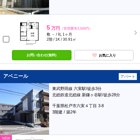
5
万円
（管理費等3,500円）
敷 － / 礼 1ヶ月
2階 / 1K / 30.91㎡
お問い合わせ(無料)
お気に入り
アベニール
アパート
東武野田線 六実駅/徒歩3分
北総鉄道北総線 新鎌ヶ谷駅/徒歩28分
千葉県松戸市六実４丁目 3-8
3階建 / 築2年
NEW