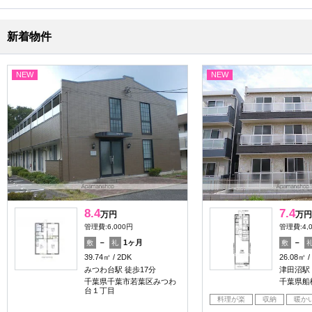
新着物件
NEW
NEW
8.4
7.4
万円
万円
管理費:6,000円
管理費:4,
－
1ヶ月
－
敷
礼
敷
39.74㎡
2DK
26.08㎡
みつわ台駅 徒歩17分
津田沼駅 
千葉県千葉市若葉区みつわ
千葉県船
台１丁目
料理が楽
収納
暖か