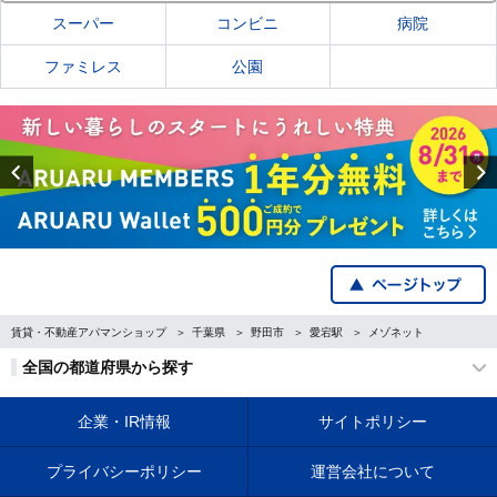
スーパー
コンビニ
病院
ファミレス
公園
Previous
賃貸・不動産アパマンショップ
千葉県
野田市
愛宕駅
メゾネット
全国の都道府県から探す
企業・IR情報
サイトポリシー
プライバシーポリシー
運営会社について