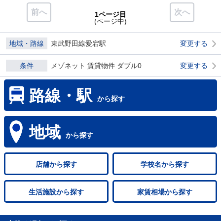
前へ
次へ
1ページ目
(ページ中)
地域・路線
東武野田線愛宕駅
変更する
条件
メゾネット 賃貸物件 ダブル0
変更する
路線・駅
から探す
地域
から探す
店舗
から探す
学校名
から探す
生活施設
から探す
家賃相場
から探す