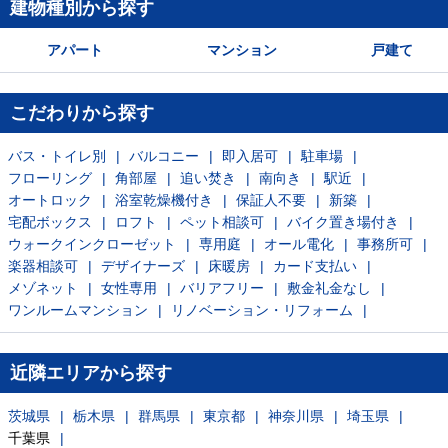
建物種別から探す
アパート
マンション
戸建て
こだわりから探す
バス・トイレ別
バルコニー
即入居可
駐車場
フローリング
角部屋
追い焚き
南向き
駅近
オートロック
浴室乾燥機付き
保証人不要
新築
宅配ボックス
ロフト
ペット相談可
バイク置き場付き
ウォークインクローゼット
専用庭
オール電化
事務所可
楽器相談可
デザイナーズ
床暖房
カード支払い
メゾネット
女性専用
バリアフリー
敷金礼金なし
ワンルームマンション
リノベーション・リフォーム
近隣エリアから探す
茨城県
栃木県
群馬県
東京都
神奈川県
埼玉県
千葉県