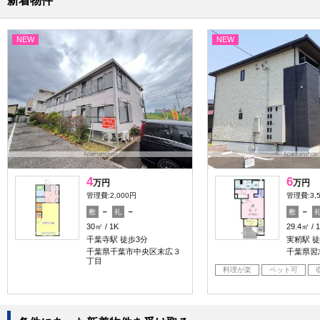
新着物件
NEW
NEW
4
6
万円
万円
管理費:2,000円
管理費:3,
－
－
－
敷
礼
敷
30㎡
1K
29.4㎡
千葉寺駅 徒歩3分
実籾駅 徒
千葉県千葉市中央区末広３
千葉県習
丁目
料理が楽
ペット可