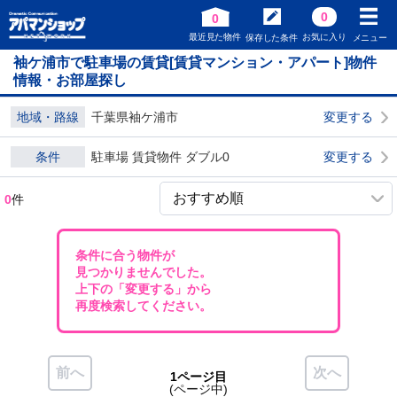
0
0
最近見た物件
お気に入り
保存した条件
メニュー
袖ケ浦市で駐車場の賃貸[賃貸マンション・アパート]物件
情報・お部屋探し
地域・路線
千葉県袖ケ浦市
変更する
条件
駐車場 賃貸物件 ダブル0
変更する
0
件
条件に合う物件が
見つかりませんでした。
上下の「変更する」から
再度検索してください。
前へ
次へ
1ページ目
(ページ中)