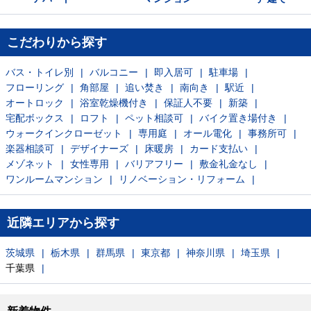
こだわりから探す
バス・トイレ別
バルコニー
即入居可
駐車場
フローリング
角部屋
追い焚き
南向き
駅近
オートロック
浴室乾燥機付き
保証人不要
新築
宅配ボックス
ロフト
ペット相談可
バイク置き場付き
ウォークインクローゼット
専用庭
オール電化
事務所可
楽器相談可
デザイナーズ
床暖房
カード支払い
メゾネット
女性専用
バリアフリー
敷金礼金なし
ワンルームマンション
リノベーション・リフォーム
近隣エリアから探す
茨城県
栃木県
群馬県
東京都
神奈川県
埼玉県
千葉県