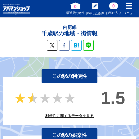
0
0
最近見た物件
お気に入り
保存した条件
メニュー
内房線
千歳駅の地域・街情報
この駅の利便性
1.5
★★★★★
★★★★★
利便性に関するデータを見る
この駅の娯楽性