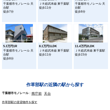
千葉都市モノレール 天
ＪＲ総武本線 東千葉駅
千葉都市モノレール 天
台駅
徒歩11分
台駅
徒歩7分
徒歩8分
5.3万円1R
8.1万円1LDK
11.4万円2LDK
千葉都市モノレール 天
ＪＲ総武本線 東千葉駅
ＪＲ総武本線 東千葉駅
台駅
徒歩11分
徒歩15分
徒歩8分
作草部駅の近隣の駅から探す
千葉都市モノレール
県庁前
天台
作草部駅の賃貸物件を探す