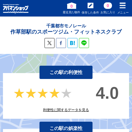
0
0
最近見た物件
お気に入り
保存した条件
メニュー
千葉都市モノレール
作草部駅のスポーツジム・フィットネスクラブ
この駅の利便性
4.0
★★★★★
★★★★★
利便性に関するデータを見る
この駅の娯楽性