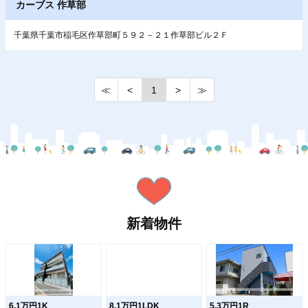
カーブス 作草部
千葉県千葉市稲毛区作草部町５９２－２１作草部ビル２Ｆ
≪
<
1
>
≫
新着物件
6.1万円1K
8.1万円1LDK
5.3万円1R