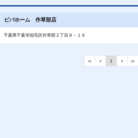
ビバホーム 作草部店
千葉県千葉市稲毛区作草部２丁目９－１６
≪
<
1
>
≫