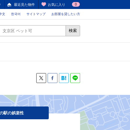
0
件
最近見た物件
お気に入り
中文
한국어
サイトマップ
お部屋を貸したい方
検索
の駅の娯楽性