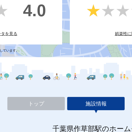
4.0
★
★
★★★
★★★
ータを見る
娯楽性に
しています。
トップ
施設情報
千葉県作草部駅のホーム