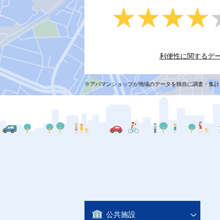
★★★★
★★★★
利便性に関するデ
※アパマンショップが地域のデータを独自に調査・集計
公共施設