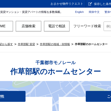
おまかせ物件リクエスト
保存した条
。賃貸マンション・賃貸アパートの情報を多数掲載。
English
簡体中文
繁体
OME
店舗検索
電話で相談
フリーワード検索
駅から探す
作草部駅 賃貸
作草部駅の地域・街情報
作草部駅のホームセンター
千葉都市モノレール
作草部駅のホームセンター
便性
こ