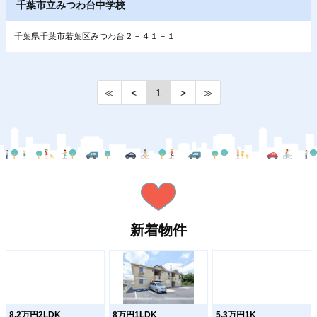
千葉市立みつわ台中学校
千葉県千葉市若葉区みつわ台２－４１－１
≪
<
1
>
≫
新着物件
8.2万円2LDK
8万円1LDK
5.3万円1K