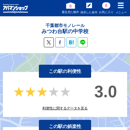
0
0
最近見た物件
お気に入り
保存した条件
メニュー
千葉都市モノレール
みつわ台駅の中学校
この駅の利便性
3.0
★★★★★
★★★★★
利便性に関するデータを見る
この駅の娯楽性