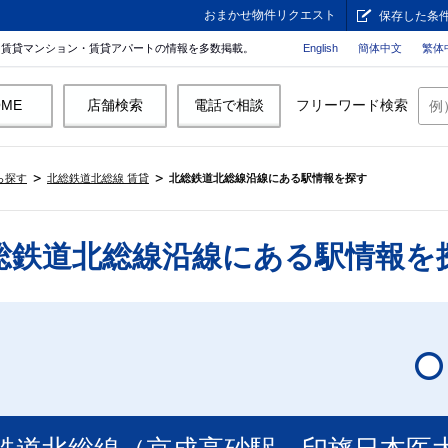
おまかせ物件リクエスト
保存した条
。賃貸マンション・賃貸アパートの情報を多数掲載。
English
簡体中文
繁体
OME
店舗検索
電話で相談
フリーワード検索
ら探す
北総鉄道北総線 賃貸
北総鉄道北総線沿線にある駅情報を探す
総鉄道北総線沿線にある駅情報を