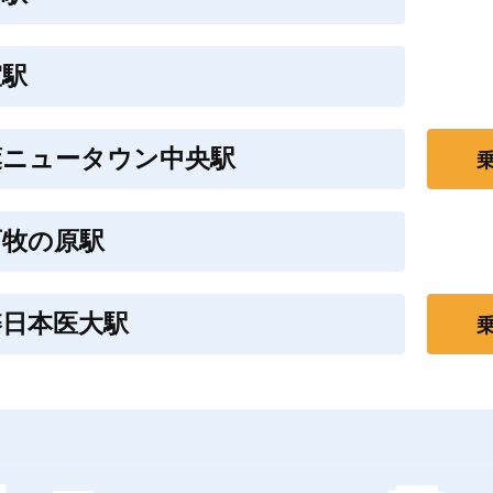
室駅
葉ニュータウン中央駅
西牧の原駅
旛日本医大駅