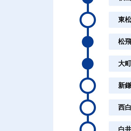
東
松
大
新
西
白