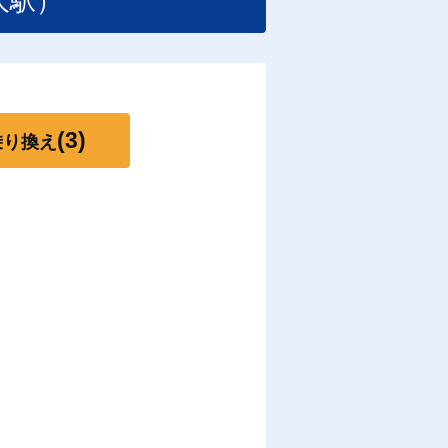
大駅）
(3)
乗り換え