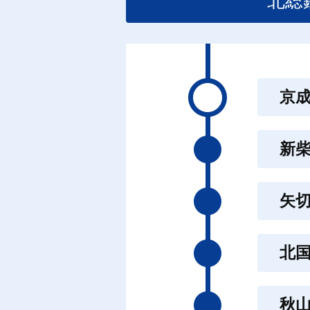
北総
京
新
矢
北
秋