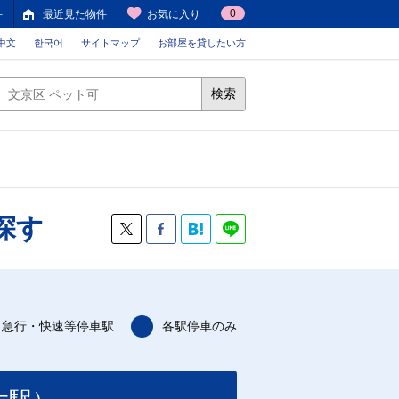
0
件
最近見た物件
お気に入り
中文
한국어
サイトマップ
お部屋を貸したい方
検索
探す
急行・快速等停車駅
各駅停車のみ