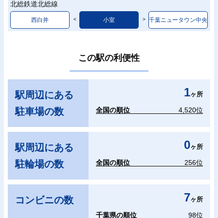
北総鉄道北総線
西白井
小室
千葉ニュータウン中央
この駅の利便性
1
駅周辺にある
ヶ所
駐車場の数
全国の順位
4,520位
0
駅周辺にある
ヶ所
駐輪場の数
全国の順位
256位
7
コンビニの数
ヶ所
千葉県の順位
98位