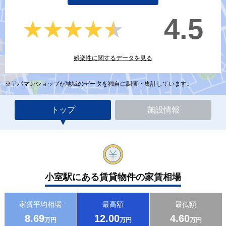
4.5
★★★★★
★★★★★
娯楽性に関するデータを見る
※アパマンショップが地域のデータを独自に調査・集計しています。
トップ
施設情報
小室駅にある賃貸物件の家賃相場
家賃平均相場
最高額
最低額
8.69
12.00
4.60
万円
万円
万円