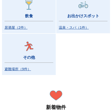
飲食
お出かけスポット
居酒屋
（
2
件
）
温泉・スパ
（
1
件
）
その他
避難場所
（
9
件
）
新着物件