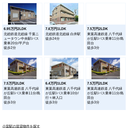
6.95万円2LDK
7.6万円1LDK
7.5万円2LDK
北総鉄道北総線 千葉ニ
北総鉄道北総線 白井駅
東葉高速鉄道 八千代緑
ュータウン中央駅/バス
徒歩24分
が丘駅/バス乗車11分/島
乗車20分/平戸台
田台
徒歩2分
徒歩3分
7.5万円2LDK
6.4万円1LDK
7.5万円2LDK
東葉高速鉄道 八千代緑
東葉高速鉄道 八千代緑
東葉高速鉄道 八千代緑
が丘駅/バス乗車11分/島
が丘駅/バス乗車10分/
が丘駅/バス乗車11分/島
田台
行々林入口
田台
徒歩3分
徒歩3分
徒歩3分
小室駅の賃貸物件を探す