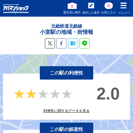
0
0
最近見た物件
お気に入り
保存した条件
メニュー
北総鉄道北総線
小室駅の地域・街情報
この駅の利便性
2.0
★★★★★
★★★★★
利便性に関するデータを見る
この駅の娯楽性