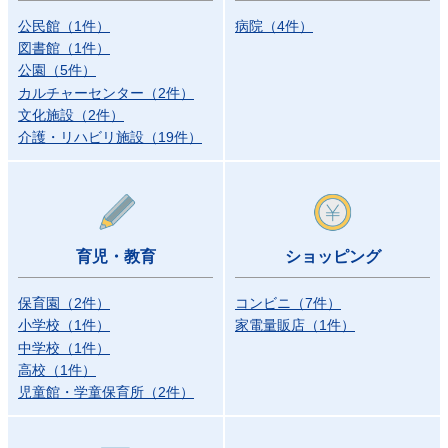
公民館
（
1
件
）
病院
（
4
件
）
図書館
（
1
件
）
公園
（
5
件
）
カルチャーセンター
（
2
件
）
文化施設
（
2
件
）
介護・リハビリ施設
（
19
件
）
育児・教育
ショッピング
保育園
（
2
件
）
コンビニ
（
7
件
）
小学校
（
1
件
）
家電量販店
（
1
件
）
中学校
（
1
件
）
高校
（
1
件
）
児童館・学童保育所
（
2
件
）