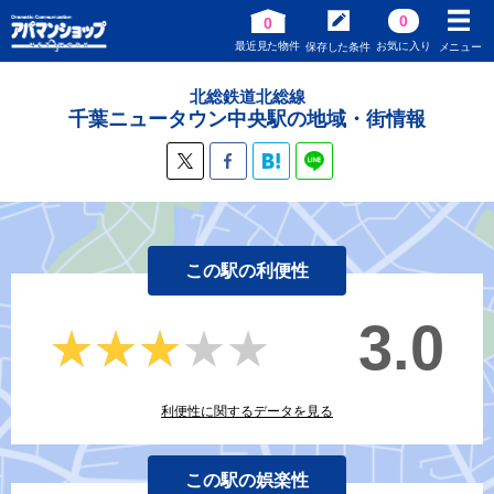
0
0
最近見た物件
お気に入り
保存した条件
メニュー
北総鉄道北総線
千葉ニュータウン中央駅の地域・街情報
この駅の利便性
3.0
★★★★★
★★★★★
利便性に関するデータを見る
この駅の娯楽性