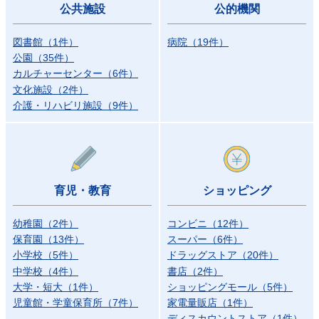
公共施設
公的機関
図書館
（
1
件
）
病院
（
19
件
）
公園
（
35
件
）
カルチャーセンター
（
6
件
）
文化施設
（
2
件
）
介護・リハビリ施設
（
9
件
）
育児・教育
ショッピング
幼稚園
（
2
件
）
コンビニ
（
12
件
）
保育園
（
13
件
）
スーパー
（
6
件
）
小学校
（
5
件
）
ドラッグストア
（
20
件
）
中学校
（
4
件
）
書店
（
2
件
）
大学・短大
（
1
件
）
ショッピングモール
（
5
件
）
児童館・学童保育所
（
7
件
）
家電量販店
（
1
件
）
ディスカウントストア
（
1
件
）