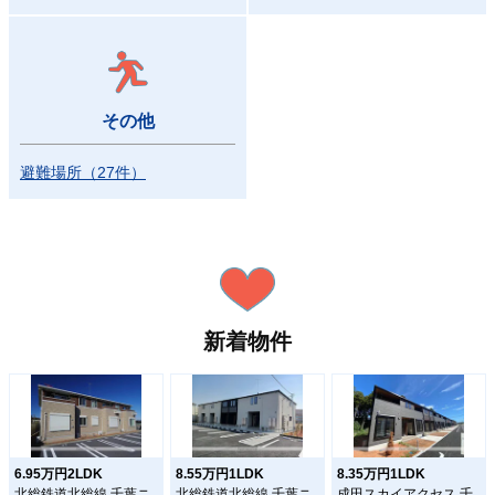
その他
避難場所
（
27
件
）
新着物件
6.95万円2LDK
8.55万円1LDK
8.35万円1LDK
北総鉄道北総線 千葉ニ
北総鉄道北総線 千葉ニ
成田スカイアクセス 千