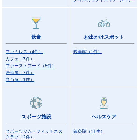
飲食
お出かけスポット
ファミレス
（
4
件
）
映画館
（
1
件
）
カフェ
（
7
件
）
ファーストフード
（
5
件
）
居酒屋
（
7
件
）
弁当屋
（
1
件
）
スポーツ施設
ヘルスケア
スポーツジム・フィットネス
鍼灸院
（
11
件
）
クラブ
（
2
件
）