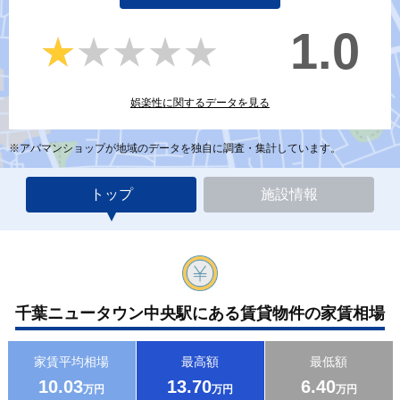
1.0
★★★★★
★★★★★
娯楽性に関するデータを見る
※アパマンショップが地域のデータを独自に調査・集計しています。
トップ
施設情報
千葉ニュータウン中央駅にある賃貸物件の家賃相場
家賃平均相場
最高額
最低額
10.03
13.70
6.40
万円
万円
万円