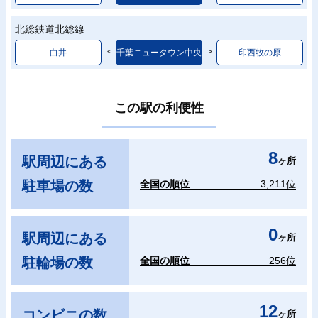
北総鉄道北総線
白井
千葉ニュータウン中央
印西牧の原
この駅の利便性
8
駅周辺にある
ヶ所
駐車場の数
全国の順位
3,211位
0
駅周辺にある
ヶ所
駐輪場の数
全国の順位
256位
12
コンビニの数
ヶ所