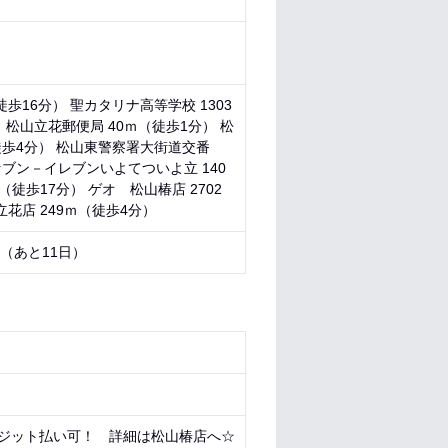
徒歩16分） 聖カタリナ高等学校 1303
） 松山立花郵便局 40ｍ（徒歩1分） 松
徒歩4分） 松山東警察署大街道交番
 セブン－イレブンいよてついよ立 140
徒歩17分） ゲオ 松山椿店 2702
花店 249ｍ（徒歩4分）
1 （あと
11日
）
ジット払い可！ 詳細は松山椿店へ☆