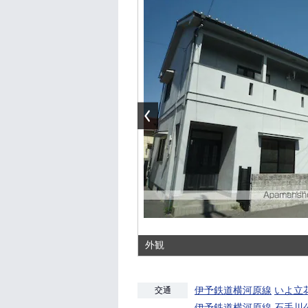
外観
伊予鉄道横河原線
いよ立
交通
伊予鉄道横河原線
石手川