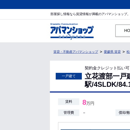
部屋探し情報なら賃貸情報が満載のアパマンショップ
H
賃貸・不動産アパマンショップ
愛媛県 賃貸
松
契約金クレジット払い可
立花渡部一戸
一戸建て
駅/4SLDK/8
8
賃料
万円
－
管理費
償却/