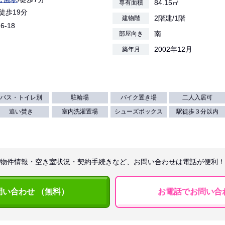
84.15㎡
専有面積
/徒歩19分
2階建/1階
建物階
6-18
南
部屋向き
2002年12月
築年月
バス・トイレ別
駐輪場
バイク置き場
二人入居可
追い焚き
室内洗濯置場
シューズボックス
駅徒歩３分以内
物件情報・空き室状況・契約手続きなど、お問い合わせは電話が便利！
問い合わせ （無料）
お電話でお問い合