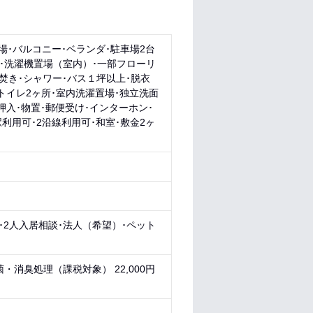
場･バルコニー･ベランダ･駐車場2台
グ･洗濯機置場（室内）･一部フローリ
焚き･シャワー･バス１坪以上･脱衣
トイレ2ヶ所･室内洗濯置場･独立洗面
押入･物置･郵便受け･インターホン･
利用可･2沿線利用可･和室･敷金2ヶ
･2人入居相談･法人（希望）･ペット
菌・消臭処理（課税対象） 22,000円