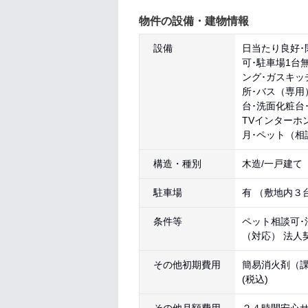
物件の設備・建物情報
設備
日当たり良好･
可･駐車場1台
ング･ガスキッ
所･バス（専用
台･洗面化粧台
TVインターホ
月･ペット（相
構造・種別
木造/一戸建て
駐車場
有 （敷地内３
条件等
ペット相談可･
（対応） 法人
その他初期費用
簡易消火剤（課税
(税込)