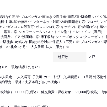
閑静な住宅街･プロパンガス･南向き･2面採光･南面2室･駐輪場･バイク置
無料･駐車場2台無料･インターネット対応･24時間緊急対応･フローリン
チン･ガスコンロ設置可･ガスコンロ対応･キッチンに窓･給湯(ガス)･追い
）･浴室に窓･シャワールーム･バス・トイレ別･トイレ･トイレ（専用）･
･洗面所にドア･洗面所に窓･床下収納･シューズボックス･クローゼット･
ン･駅徒歩10分以内･駅徒歩5分以内･保証人（不要）※･プロパンガス･2駅
談）※･礼金1ヶ月･二人入居可･法人（限定）※
総戸数
2 戸
台ＯＫ・現地確認ください）
法人限定･二人入居可･子供可･カード決済（初期費用）･IT重説 対応物件
契約限定（県外に支店本店があり転勤族）
対象） 11,000円(税込) 鍵交換費（課税対象） 22,000円(税込) 除