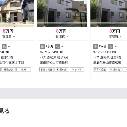
8
8
8
万円
万円
万円
管理費:－
管理費:－
管理費:－
月
－
2ヶ月
－
2ヶ月
－
礼
敷
礼
敷
礼
4LDK
97.71㎡
4SLDK
97.71㎡
4SLDK
 徒歩13分
バス 森松東 徒歩2分
バス 森松東 徒歩2分
山市今在家１丁目
愛媛県松山市森松町
愛媛県松山市森松町
料理が楽
収納
子育て応援
料理が楽
ペット可
子育て応援
料理が楽
見る