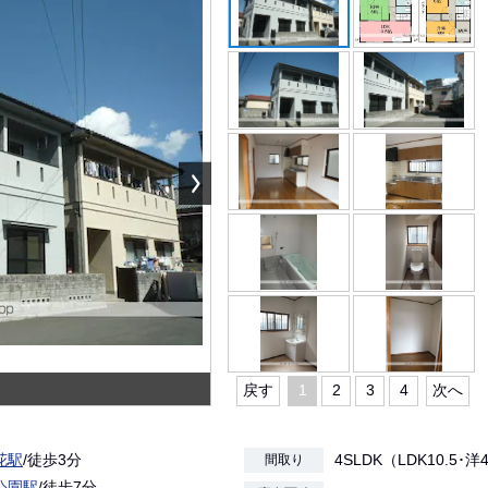
戻す
1
2
3
4
次へ
花駅
/徒歩3分
4SLDK（LDK10.5･洋
間取り
公園駅
/徒歩7分