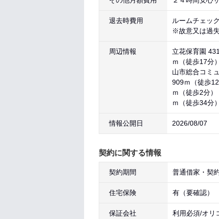
その他月額費用
２４時間安心サ
退去時費用
ルームチェック
※故意又は過
周辺情報
立花保育園 43
ｍ（徒歩17分）
山市総合コミュ
909ｍ（徒歩1
ｍ（徒歩2分） 
ｍ（徒歩34分
情報公開日
2026/08/07
契約に関する情報
契約期間
普通借家・契約
住宅保険
有（要確認）
保証会社
利用必須/オリ