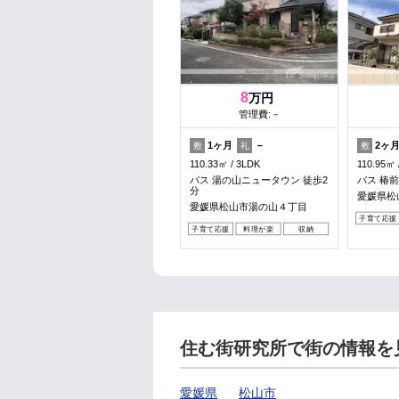
8
万円
管理費:－
1ヶ月
－
2ヶ
敷
礼
敷
110.33㎡
3LDK
110.95㎡
バス 湯の山ニュータウン 徒歩2
バス 椿前
分
愛媛県松
愛媛県松山市湯の山４丁目
子育て応援
子育て応援
料理が楽
収納
住む街研究所で街の情報を
愛媛県
松山市