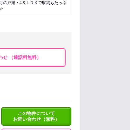
可の戸建・4ＳＬＤＫで収納もたっぷ
☆
わせ （通話料無料）
この物件について
お問い合わせ（無料）