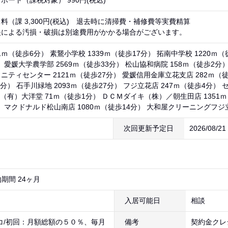
ポート（課税対象） 990円(税込)
料（課 3,300円(税込) 退去時に清掃費・補修費等実費精算
失による汚損・破損は別途費用がかかる場合がございます。
1ｍ（徒歩6分） 素鵞小学校 1339ｍ（徒歩17分） 拓南中学校 1220ｍ（
 愛媛大学農学部 2569ｍ（徒歩33分） 松山協和病院 158ｍ（徒歩2分
ニティセンター 2121ｍ（徒歩27分） 愛媛信用金庫立花支店 282ｍ（
2分） 石手川緑地 2093ｍ（徒歩27分） フジ立花店 247ｍ（徒歩4分）
（有）大洋堂 71ｍ（徒歩1分） ＤＣＭダイキ（株）／朝生田店 1351ｍ（
） マクドナルド松山南店 1080ｍ（徒歩14分） 大和屋クリーニングフジ立
次回更新予定日
2026/08/2
期間 24ヶ月
入居可能日
相談
コ/初回：月額総額の５０％、毎月
備考
契約金クレ