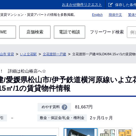
おまかせ物件リクエスト
保存した条
。賃貸マンション・賃貸アパートの情報を多数掲載。
English
簡体中文
繁体
OME
店舗検索
電話で相談
フリーワード検索
山市 賃貸
いよ立花駅
立花渡部一戸建
立花渡部一戸建/4SLDK/84.15㎡/1の賃貸
！ 詳細は松山椿店へ☆
建/愛媛県松山市/伊予鉄道横河原線いよ立
4.15㎡/1の賃貸物件情報
81,667円
めやす賃料
－
2ヶ月/1ヶ月
敷引
敷金・保証金/礼金・権利金