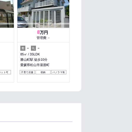
8
万円
管理費:－
－
－
敷
礼
85㎡
3SLDK
勝山町駅 徒歩10分
愛媛県松山市湯渡町
ペット可
子育て応援
収納
パノラマ有