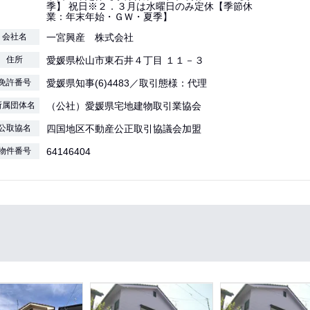
季】 祝日※２．３月は水曜日のみ定休【季節休
業：年末年始・ＧＷ・夏季】
会社名
一宮興産 株式会社
住所
愛媛県松山市東石井４丁目 １１－３
免許番号
愛媛県知事(6)4483／取引態様：代理
所属団体名
（公社）愛媛県宅地建物取引業協会
公取協名
四国地区不動産公正取引協議会加盟
物件番号
64146404