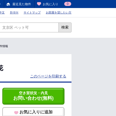
0
件
最近見た物件
お気に入り
中文
한국어
サイトマップ
お部屋を貸したい方
検索
物件情報
花
このページを印刷する
空き室状況・内見
お問い合わせ(無料)
お気に入りに追加