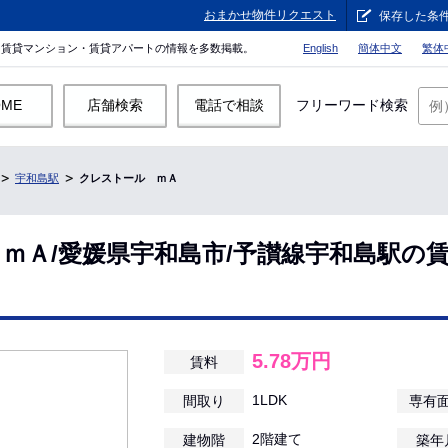
おまかせ物件リクエスト
保存した条
。賃貸マンション・賃貸アパートの情報を多数掲載。
English
簡体中文
繁体
OME
店舗検索
電話で相談
フリーワード検索
宇和島駅
クレストール ｍＡ
ｍＡ/愛媛県宇和島市/予讃線宇和島駅の
5.78万円
賃料
1LDK
間取り
専有
2階建て
建物階
築年