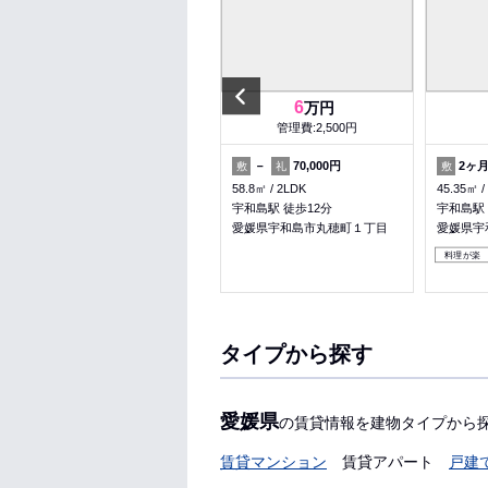
Previous
5.9
6
万円
万円
管理費:3,000円
管理費:2,500円
2ヶ月
1ヶ月
－
70,000円
2ヶ
敷
礼
敷
礼
敷
74㎡
3DK
58.8㎡
2LDK
45.35㎡
宇和島駅 バス15分 元結掛 徒歩
宇和島駅 徒歩12分
宇和島駅
3分
愛媛県宇和島市丸穂町１丁目
愛媛県宇
愛媛県宇和島市中沢町１丁目
料理が楽
子育て応援
ペット可
タイプから探す
愛媛県
の賃貸情報を建物タイプから
賃貸マンション
賃貸アパート
戸建