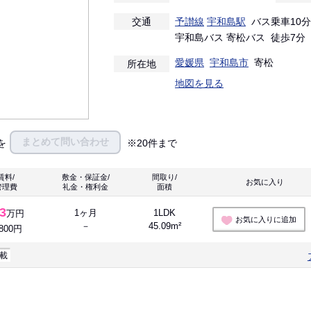
交通
予讃線
宇和島駅
バス乗車10分
宇和島バス 寄松バス 徒歩7分
愛媛県
宇和島市
寄松
所在地
地図を見る
まとめて問い合わせ
を
※20件まで
賃料/
敷金・保証金/
間取り/
お気に入り 
管理費
礼金・権利金
面積
.3
1ヶ月
1LDK
万円
お気に入りに追加
－
45.09m²
,800円
載