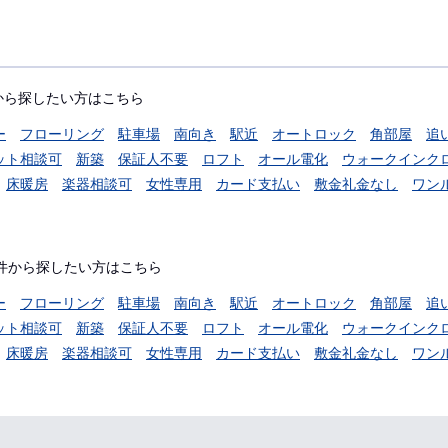
から探したい方はこちら
ー
フローリング
駐車場
南向き
駅近
オートロック
角部屋
追
ット相談可
新築
保証人不要
ロフト
オール電化
ウォークインク
床暖房
楽器相談可
女性専用
カード支払い
敷金礼金なし
ワン
件から探したい方はこちら
ー
フローリング
駐車場
南向き
駅近
オートロック
角部屋
追
ット相談可
新築
保証人不要
ロフト
オール電化
ウォークインク
床暖房
楽器相談可
女性専用
カード支払い
敷金礼金なし
ワン