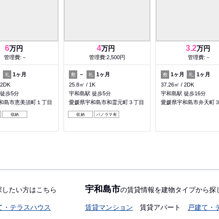
6
4
3.2
万円
万円
万円
管理費:－
管理費:2,500円
管理費:－
月
1ヶ月
－
1ヶ月
1ヶ月
1ヶ月
礼
敷
礼
敷
礼
2DK
25.8㎡
1K
37.26㎡
2DK
 徒歩5分
宇和島駅 徒歩5分
宇和島駅 徒歩16分
和島市恵美須町１丁目
愛媛県宇和島市和霊元町３丁目
愛媛県宇和島市弁天町
収納
収納
パノラマ有
宇和島市
探したい方はこちら
の賃貸情報を建物タイプから探
て・テラスハウス
賃貸マンション
賃貸アパート
戸建て・