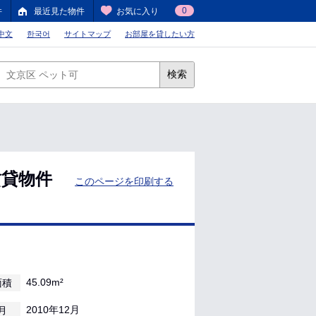
0
件
最近見た物件
お気に入り
中文
한국어
サイトマップ
お部屋を貸したい方
検索
賃貸物件
このページを印刷する
45.09m²
面積
2010年12月
月