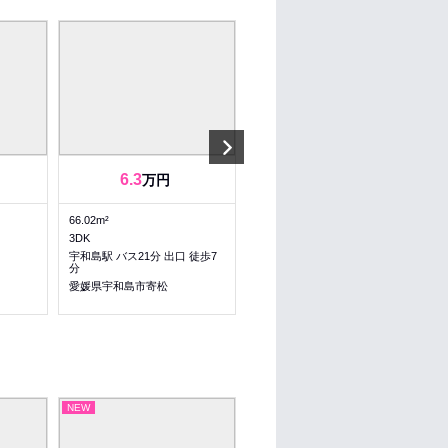
Next
6.3
6.2
万円
万円
66.02m²
57.05m²
3DK
2LDK
宇和島駅 バス21分 出口 徒歩7
宇和島駅 バス20分 番城小学校
分
前 徒歩11分
愛媛県宇和島市寄松
愛媛県宇和島市寄松
NEW
NEW