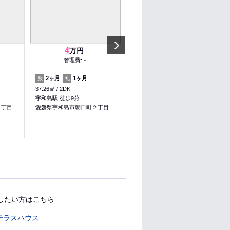
Next
4
5.5
万円
万円
管理費:－
管理費:－
2ヶ月
1ヶ月
1ヶ月
1ヶ月
敷
礼
敷
礼
37.26㎡
2DK
56.93㎡
1LDK
宇和島駅 徒歩9分
宇和島駅 徒歩18分
３丁目
愛媛県宇和島市朝日町２丁目
愛媛県宇和島市丸穂
ペット可
収納
したい方はこちら
テラスハウス