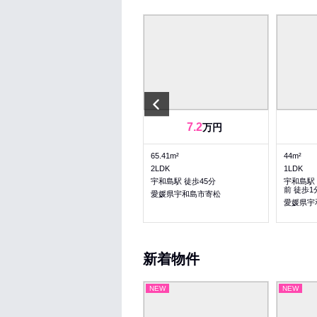
Previous
6.21
7.2
万円
万円
50.08m²
65.41m²
44m²
1LDK
2LDK
1LDK
宇和島駅 バス12分 長堀橋（宇
宇和島駅 徒歩45分
宇和島駅 
和島バス） 徒歩13分
前 徒歩1
愛媛県宇和島市寄松
愛媛県宇和島市保手２丁目
愛媛県宇
新着物件
NEW
NEW
NEW