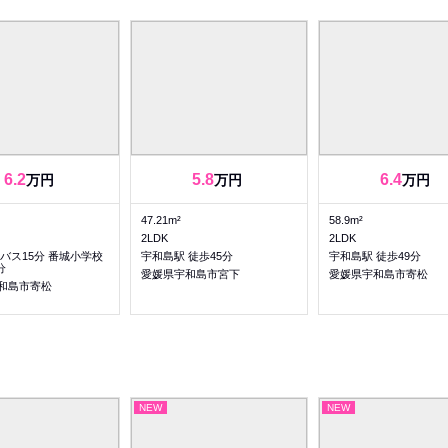
6.2
5.8
6.4
万円
万円
万円
47.21m²
58.9m²
2LDK
2LDK
バス15分 番城小学校
宇和島駅 徒歩45分
宇和島駅 徒歩49分
分
愛媛県宇和島市宮下
愛媛県宇和島市寄松
和島市寄松
NEW
NEW