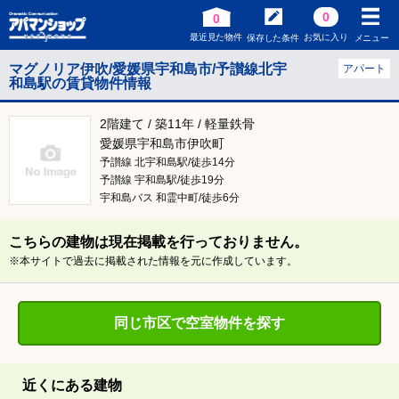
0
0
最近見た物件
お気に入り
保存した条件
メニュー
マグノリア伊吹/愛媛県宇和島市/予讃線北宇
アパート
和島駅の賃貸物件情報
2階建て / 築11年 / 軽量鉄骨
愛媛県宇和島市伊吹町
予讃線 北宇和島駅/徒歩14分
予讃線 宇和島駅/徒歩19分
宇和島バス 和霊中町/徒歩6分
こちらの建物は現在掲載を行っておりません。
※本サイトで過去に掲載された情報を元に作成しています。
同じ市区で空室物件を探す
近くにある建物