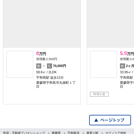
6
5.5
万円
万円
管理費:2,500円
管理費:3,
－
70,000円
2ヶ
敷
礼
敷
58.8㎡
2LDK
33.95㎡
宇和島駅 徒歩12分
宇和島駅 
愛媛県宇和島市丸穂町１丁
愛媛県宇
目
目
料理が楽
賃貸・不動産アパマンショップ
愛媛県
宇和島市
最寄り駅
マグノリア伊吹