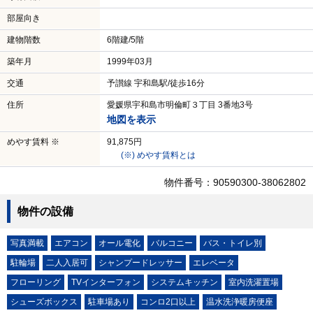
部屋向き
建物階数
6階建/5階
築年月
1999年03月
交通
予讃線 宇和島駅/徒歩16分
住所
愛媛県宇和島市明倫町３丁目 3番地3号
地図を表示
めやす賃料 ※
91,875円
(※) めやす賃料とは
物件番号：90590300-38062802
物件の設備
写真満載
エアコン
オール電化
バルコニー
バス・トイレ別
駐輪場
二人入居可
シャンプードレッサー
エレベータ
フローリング
TVインターフォン
システムキッチン
室内洗濯置場
シューズボックス
駐車場あり
コンロ2口以上
温水洗浄暖房便座