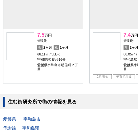
7.5
7.4
万円
万円
管理費:－
管理費:－
2ヶ月
1ヶ月
2ヶ
敷
礼
敷
66.11㎡
3LDK
88.05㎡
宇和島駅 徒歩16分
宇和島駅 
愛媛県宇和島市明倫町２丁
愛媛県宇
目
目
女性安心
子育て応援
住む街研究所で街の情報を見る
愛媛県
宇和島市
予讃線
宇和島駅