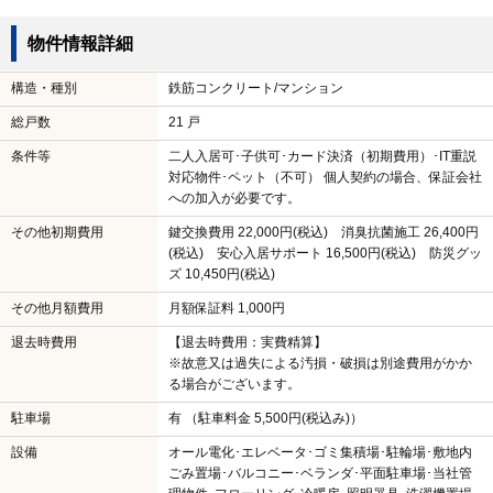
物件情報詳細
構造・種別
鉄筋コンクリート/マンション
総戸数
21 戸
条件等
二人入居可･子供可･カード決済（初期費用）･IT重説
対応物件･ペット（不可） 個人契約の場合、保証会社
への加入が必要です。
その他初期費用
鍵交換費用 22,000円(税込) 消臭抗菌施工 26,400円
(税込) 安心入居サポート 16,500円(税込) 防災グッ
ズ 10,450円(税込)
その他月額費用
月額保証料 1,000円
退去時費用
【退去時費用：実費精算】
※故意又は過失による汚損・破損は別途費用がかか
る場合がございます。
駐車場
有 （駐車料金 5,500円(税込み)）
設備
オール電化･エレベータ･ゴミ集積場･駐輪場･敷地内
ごみ置場･バルコニー･ベランダ･平面駐車場･当社管