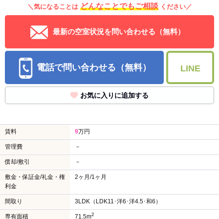
どんなことでもご相談
＼気になることは
ください／
最新の空室状況を問い合わせる（無料）
電話で問い合わせる（無料）
LINE
お気に入りに追加する
賃料
9
万円
管理費
－
償却/敷引
－
敷金・保証金/礼金・権
2ヶ月/1ヶ月
利金
間取り
3LDK（LDK11･洋6･洋4.5･和6）
2
専有面積
71.5m