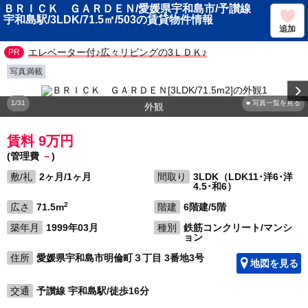
ＢＲＩＣＫ ＧＡＲＤＥＮ/愛媛県宇和島市/予讃線
宇和島駅/3LDK/71.5㎡/503の賃貸物件情報
追加
エレベーター付♪広々リビングの3ＬＤＫ♪
写真満載
1/31
■ 写真一覧を見る
外観
賃料 9万円
(管理費
－
)
敷/礼
2ヶ月/1ヶ月
間取り
3LDK（LDK11･洋6･洋
4.5･和6）
2
広さ
71.5m
階建
6階建/5階
築年月
1999年03月
種別
鉄筋コンクリート/マンシ
ョン
住所
愛媛県宇和島市明倫町３丁目 3番地3号
地図を見る
交通
予讃線 宇和島駅/徒歩16分