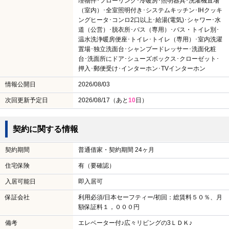
理物件･フローリング･冷暖房･照明器具･洗濯機置場
（室内）･全室照明付き･システムキッチン･IHクッキ
ングヒータ･コンロ2口以上･給湯(電気)･シャワー･水
道（公営）･脱衣所･バス（専用）･バス・トイレ別･
温水洗浄暖房便座･トイレ･トイレ（専用）･室内洗濯
置場･独立洗面台･シャンプードレッサー･洗面化粧
台･洗面所にドア･シューズボックス･クローゼット･
押入･郵便受け･インターホン･TVインターホン
情報公開日
2026/08/03
次回更新予定日
2026/08/17（あと
10
日）
契約に関する情報
契約期間
普通借家・契約期間 24ヶ月
住宅保険
有（要確認）
入居可能日
即入居可
保証会社
利用必須/日本セーフティー/初回：総賃料５０％、月
額保証料１，０００円
備考
エレベーター付♪広々リビングの3ＬＤＫ♪