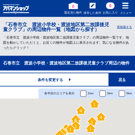
0
0
最近見た物件
お気に入り
保存した条件
メニュー
「石巻市立 渡波小学校・渡波地区第二放課後児
再検索する
童クラブ」の周辺物件一覧（地図から探す）
「石巻市立 渡波小学校・渡波地区第二放課後児童クラブ」の周辺物件一覧です。地
図を動かしていただくと、お近くの物件が地図上に表示されます。気になる物件があ
ったらクリック！
石巻市立 渡波小学校・渡波地区第二放課後児童クラブ周辺の物件
戻る
条件を変更する
各半径のエリアを表示
1km
3km
5km