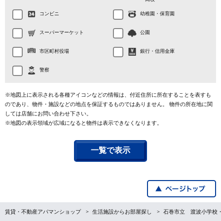
コンビニ
幼稚園・保育園
スーパーマーケット
公園
市区町村役場
銀行・信用金庫
警察
※地図上に表示される各種アイコンなどの情報は、付近住所に所在することを表すも
のであり、物件・施設などの地点を保証するものではありません。 物件の所在地に関
しては店舗にお問い合わせ下さい。
※地図の表示領域が広域になると物件は表示できなくなります。
一覧で表示
賃貸・不動産アパマンショップ
生活施設からお部屋探し
石巻市立 渡波小学校