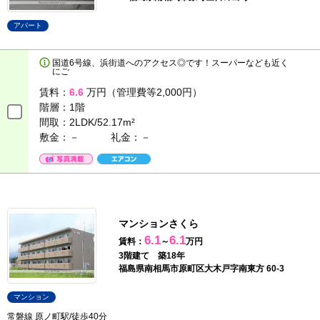
アパート
国道6号線、浜街道へのアクセス◎です！スーパーなども近く
にご
賃料：
6.6
万円（管理費等2,000円）
階層：
1階
間取：
2LDK/52.17m²
敷金：－
礼金：－
マンションさくら
6.1
6.1
賃料：
～
万円
3階建て 築18年
福島県南相馬市原町区大木戸字南東方 60-3
マンション
常磐線 原ノ町駅/徒歩40分