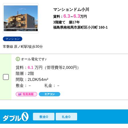
マンションドム小川
6.3
6.3
賃料：
～
万円
3階建て 築17年
福島県南相馬市原町区小川町 160-1
マンション
常磐線 原ノ町駅/徒歩30分
オール電化です♪
賃料：
6.1
万円（管理費等2,000円）
階層：
2階
間取：
2LDK/54m²
敷金：－
礼金：－