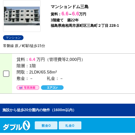
マンションドム三島
6.6
6.6
賃料：
～
万円
3階建て 築22年
福島県南相馬市原町区三島町２丁目 228-1
マンション
常磐線 原ノ町駅/徒歩15分
賃料：
6.4
万円（管理費等2,000円）
階層：
1階
間取：
2LDK/65.58m²
敷金：－
礼金：－
施設から徒歩20分圏内の物件（1600m以内）