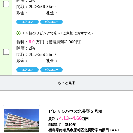
階層：
1階
間取：
2LDK/59.35m²
敷金：－
礼金：－
１５帖のリビングで広々♪ご家族におすすめ♪
賃料：
5.9
万円（管理費等2,000円）
階層：
2階
間取：
2LDK/59.35m²
敷金：－
礼金：－
もっと見る
ビレッジハウス北長野２号棟
4.13
4.66
賃料：
～
万円
5階建て 築40年
福島県南相馬市原町区北長野字南原田 143-1