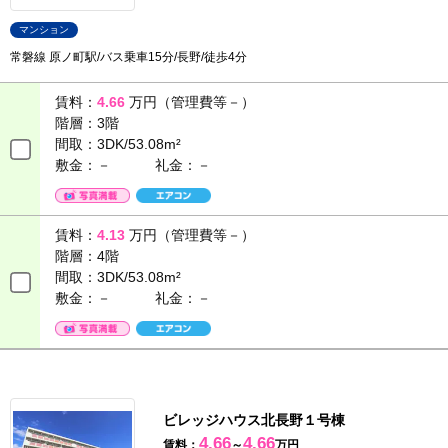
マンション
常磐線 原ノ町駅/バス乗車15分/長野/徒歩4分
賃料：
4.66
万円（管理費等－）
階層：
3階
間取：
3DK/53.08m²
敷金：－
礼金：－
賃料：
4.13
万円（管理費等－）
階層：
4階
間取：
3DK/53.08m²
敷金：－
礼金：－
ビレッジハウス北長野１号棟
4.66
4.66
賃料：
～
万円