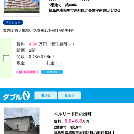
5階建て 築40年
福島県南相馬市原町区北長野字南原田 143-1
マンション
常磐線 原ノ町駅/バス乗車15分/長野/徒歩4分
賃料：
4.66
万円（管理費等－）
階層：
2階
間取：
3DK/53.08m²
敷金：－
礼金：－
ベルリード日の出町
6.8
6.8
賃料：
～
万円
2階建て 築10年
福島県南相馬市原町区日の出町 534-1