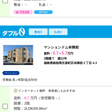
敷金：－
礼金：－
マンションドム本陣前
5.7
5.7
賃料：
～
万円
3階建て 築22年
福島県南相馬市原町区本陣前２丁目 4-3
マンション
常磐線 原ノ町駅/徒歩50分
インターネット無料 単身者にもおすすめ
賃料：
5.7
万円（管理費等－）
階層：
2階
間取：
2LDK/59.86m²