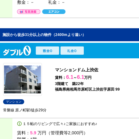
敷金：－
礼金：－
施設から徒歩31分以上の物件（2400mより遠い）
マンションドム上渋佐
6.1
6.1
賃料：
～
万円
3階建て 築22年
福島県南相馬市原町区上渋佐字原田 99
マンション
常磐線 原ノ町駅/徒歩29分
１５帖のリビングで広々♪ご家族におすすめ♪
賃料：
5.9
万円（管理費等2,000円）