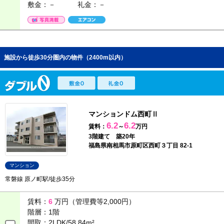
敷金：－
礼金：－
施設から徒歩30分圏内の物件（2400m以内）
マンションドム西町Ⅱ
6.2
6.2
賃料：
～
万円
3階建て 築20年
福島県南相馬市原町区西町３丁目 82-1
マンション
常磐線 原ノ町駅/徒歩35分
賃料：
6
万円（管理費等2,000円）
階層：
1階
間取：
2LDK/58.84m²