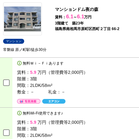
マンションドム夜の森
6.1
6.1
賃料：
～
万円
3階建て 築23年
福島県南相馬市原町区西町２丁目 66-2
マンション
常磐線 原ノ町駅/徒歩30分
無料Ｗｉ－Ｆｉあります
賃料：
5.9
万円（管理費等2,000円）
階層：
3階
間取：
2LDK/58m²
敷金：－
礼金：－
無料Wi-Fi使用できます♪
賃料：
5.9
万円（管理費等2,000円）
階層：
3階
間取：
2LDK/58m²