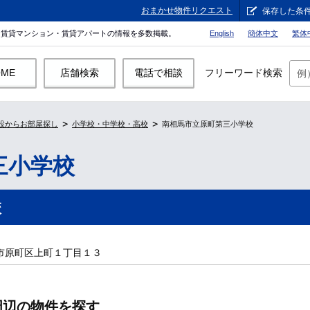
おまかせ物件リクエスト
保存した条
。賃貸マンション・賃貸アパートの情報を多数掲載。
English
簡体中文
繁体
OME
店舗検索
電話で相談
フリーワード検索
設からお部屋探し
小学校・中学校・高校
南相馬市立原町第三小学校
三小学校
校
市原町区上町１丁目１３
周辺の物件を探す