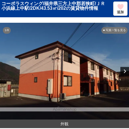
コーポラスウィング/福井県三方上中郡若狭町/ＪＲ
小浜線上中駅/2DK/43.53㎡/202の賃貸物件情報
追加
1/8
■ 写真一覧を見る
外観