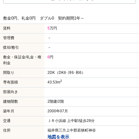
敷金0円、礼金0円
ダブル0
契約期間1年～
賃料
5
万円
管理費
－
償却/敷引
－
敷金・保証金/礼金・権
0
円
利金
間取り
2DK（DK6･洋6･和6）
2
専有面積
43.53m
部屋向き
建物階数
2階建/2階
築年月
2000年07月
交通
ＪＲ小浜線 上中駅/徒歩28分
住所
福井県三方上中郡若狭町神谷
地図を表示