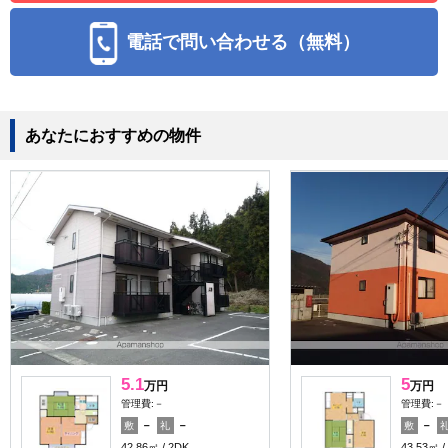
電話で問い合わせる（無料）
あなたにおすすめの物件
5.1
5
万円
万円
管理費:－
管理費:－
－
－
－
敷
礼
敷
42.86㎡
2DK
43.53㎡