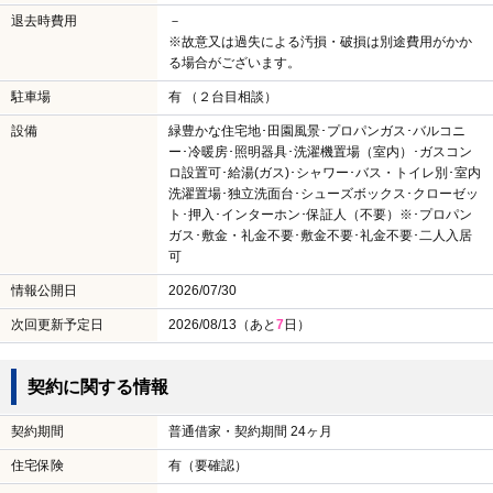
退去時費用
－
※故意又は過失による汚損・破損は別途費用がかか
る場合がございます。
駐車場
有 （２台目相談）
設備
緑豊かな住宅地･田園風景･プロパンガス･バルコニ
ー･冷暖房･照明器具･洗濯機置場（室内）･ガスコン
ロ設置可･給湯(ガス)･シャワー･バス・トイレ別･室内
洗濯置場･独立洗面台･シューズボックス･クローゼッ
ト･押入･インターホン･保証人（不要）※･プロパン
ガス･敷金・礼金不要･敷金不要･礼金不要･二人入居
可
情報公開日
2026/07/30
次回更新予定日
2026/08/13（あと
7
日）
契約に関する情報
契約期間
普通借家・契約期間 24ヶ月
住宅保険
有（要確認）