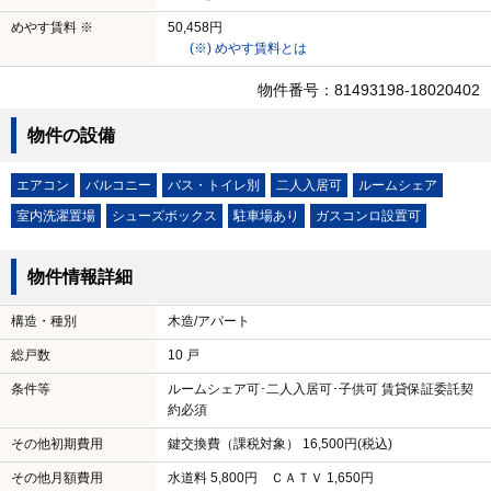
めやす賃料 ※
50,458円
(※) めやす賃料とは
物件番号：81493198-18020402
物件の設備
エアコン
バルコニー
バス・トイレ別
二人入居可
ルームシェア
室内洗濯置場
シューズボックス
駐車場あり
ガスコンロ設置可
物件情報詳細
構造・種別
木造/アパート
総戸数
10 戸
条件等
ルームシェア可･二人入居可･子供可 賃貸保証委託契
約必須
その他初期費用
鍵交換費（課税対象） 16,500円(税込)
その他月額費用
水道料 5,800円 ＣＡＴＶ 1,650円