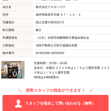
会社名
株式会社クロダハウス
住所
福井県敦賀市木崎 ６７－１０－２
宅建免許
国土交通大臣(6)6172
取引態様
媒介
所属団体名
（公社）全国宅地建物取引業協会連合会
公取協名
北陸不動産公正取引協議会加盟
物件番号
81493198-18020402
営業時間：10:00～18:00
定休日：水曜日 ２０２５年は１／９より通常営業 ２０２
５年は１／９より通常営業
WEBは24時間受付
＼ 接客スタッフの指名ができます！ ／
スタッフを指名して問い合わせる（無料）