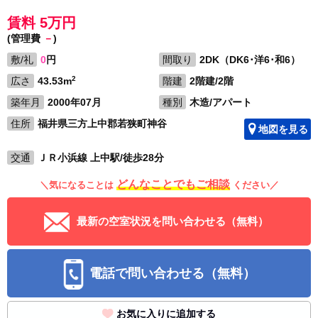
賃料 5万円
(管理費
－
)
敷/礼
0
円
間取り
2DK（DK6･洋6･和6）
2
広さ
43.53m
階建
2階建/2階
築年月
2000年07月
種別
木造/アパート
住所
福井県三方上中郡若狭町神谷
地図を見る
交通
ＪＲ小浜線 上中駅/徒歩28分
どんなことでもご相談
＼気になることは
ください／
最新の空室状況を問い合わせる（無料）
電話で問い合わせる（無料）
お気に入りに追加する