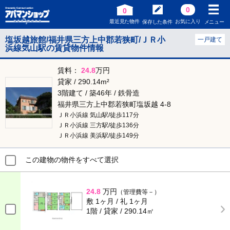
0
0
最近見た物件
お気に入り
保存した条件
メニュー
塩坂越旅館/福井県三方上中郡若狭町/ＪＲ小
一戸建て
浜線気山駅の賃貸物件情報
賃料：
24.8
万円
貸家 / 290.14m²
3階建て / 築46年 / 鉄骨造
福井県三方上中郡若狭町塩坂越 4-8
ＪＲ小浜線 気山駅/徒歩117分
ＪＲ小浜線 三方駅/徒歩136分
ＪＲ小浜線 美浜駅/徒歩149分
この建物の物件をすべて選択
24.8
万円
（管理費等－）
敷 1ヶ月 / 礼 1ヶ月
1階 / 貸家 / 290.14㎡