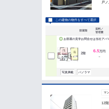
戸ノ
この建物の物件をすべて選択
賃料／
部屋階
管理費
お部屋の見学お問合せは当社アパ
6.5
万円
2階
－
写真満載
パノラマ
マ
12