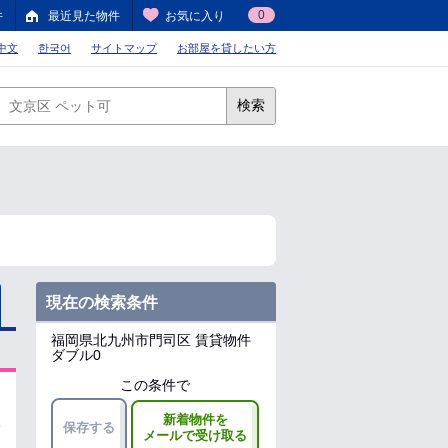
0
件
最近見た物件
お気に入り
中文
한국어
サイトマップ
お部屋を貸したい方
検索
現在の検索条件
福岡県北九州市門司区
賃貸物件
ダブル0
この条件で
新着物件を
保存する
メールで受け取る