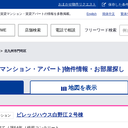
おまかせ物件リクエスト
保存した条
。賃貸マンション・賃貸アパートの情報を多数掲載。
English
簡体中文
繁体
OME
店舗検索
電話で相談
フリーワード検索
北九州市門司区
貸マンション・アパート]物件情報・お部屋探し
地図を表示
ビレッジハウス白野江２号棟
ンション
建て
/
築54年
/
鉄筋コンクリート