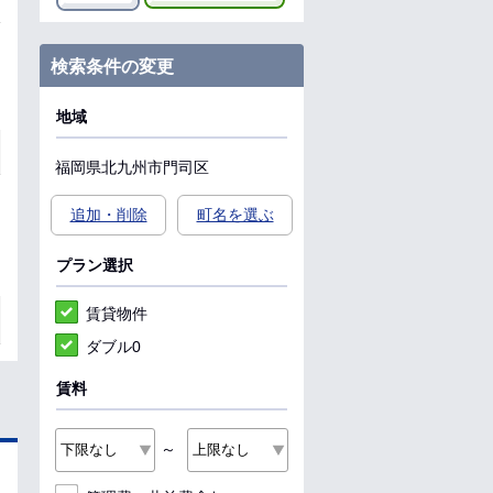
検索条件の変更
地域
福岡県
北九州市門司区
追加・削除
町名を選ぶ
プラン選択
賃貸物件
ダブル0
賃料
～