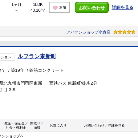
1ヶ月
1LDK
詳細を見る
お問い合わせ
追加
－
43.16m²
アパマンショップ小倉店
ルフラン東新町
ンション
建て
/
築19年
/
鉄筋コンクリート
県北九州市門司区東新
西鉄バス 東新町/徒歩2分
目 3-9
敷金・保証金／
間取り／
お気に入り
お問い合わせ／詳細を見る
礼金・権利金
面積
マンショップへ