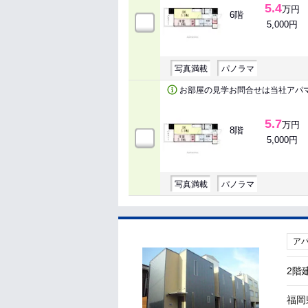
5.4
万円
6階
5,000円
写真満載
パノラマ
お部屋の見学お問合せは当社アパ
5.7
万円
8階
5,000円
写真満載
パノラマ
ア
2階
福岡