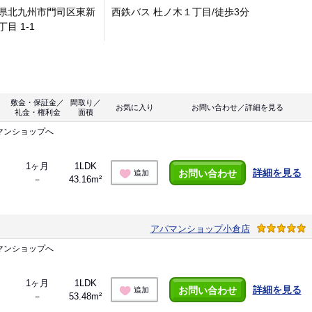
県北九州市門司区東新
西鉄バス 杜ノ木１丁目/徒歩3分
目 1-1
敷金・保証金／
間取り／
お気に入り
お問い合わせ／詳細を見る
礼金・権利金
面積
マンショップへ
1ヶ月
1LDK
詳細を見る
お問い合わせ
追加
－
43.16m²
アパマンショップ小倉店
マンショップへ
1ヶ月
1LDK
詳細を見る
お問い合わせ
追加
－
53.48m²