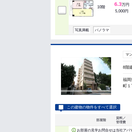
6.3
万円
10階
5,000円
写真満載
パノラマ
マ
8階
福岡
町１丁
この建物の物件をすべて選択
賃料／
部屋階
管理費
お部屋の見学お問合せは当社アパ