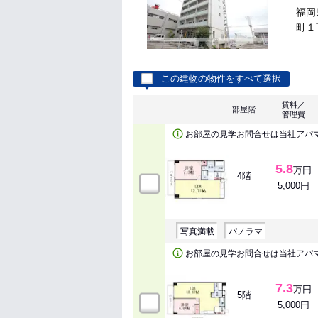
福岡
町１丁
この建物の物件をすべて選択
賃料／
部屋階
管理費
お部屋の見学お問合せは当社アパ
5.8
万円
4階
5,000円
写真満載
パノラマ
お部屋の見学お問合せは当社アパ
7.3
万円
5階
5,000円