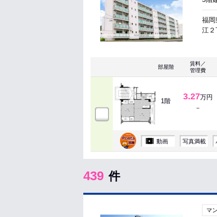
福岡
江２丁
賃料／
部屋階
管理費
3.27
万円
1階
－
動画
写真満載
439
件
マ