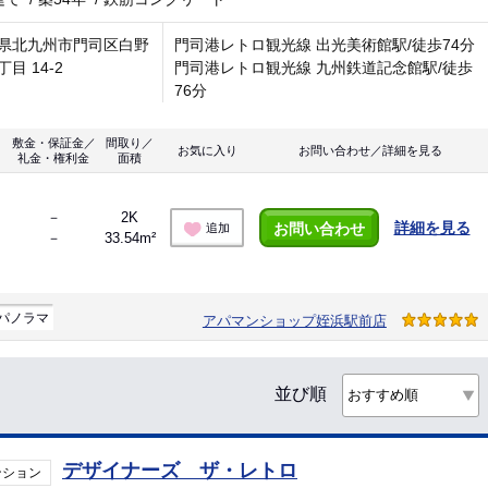
県北九州市門司区白野
門司港レトロ観光線 出光美術館駅/徒歩74分
目 14-2
門司港レトロ観光線 九州鉄道記念館駅/徒歩
76分
敷金・保証金／
間取り／
お気に入り
お問い合わせ／詳細を見る
礼金・権利金
面積
－
2K
詳細を見る
お問い合わせ
追加
－
33.54m²
パノラマ
アパマンショップ姪浜駅前店
並び順
デザイナーズ ザ・レトロ
ンション