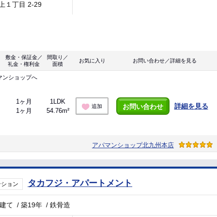
上１丁目 2-29
敷金・保証金／
間取り／
お気に入り
お問い合わせ／詳細を見る
礼金・権利金
面積
マンショップへ
1ヶ月
1LDK
詳細を見る
お問い合わせ
追加
1ヶ月
54.76m²
アパマンショップ北九州本店
タカフジ・アパートメント
ンション
階建て
/
築19年
/
鉄骨造