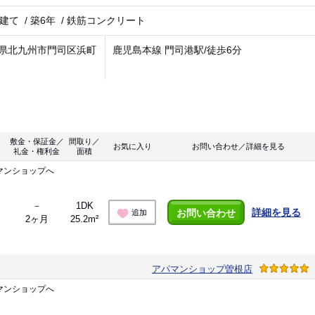
階建て
/
築6年
/
鉄筋コンクリート
県北九州市門司区浜町
鹿児島本線 門司港駅/徒歩6分
敷金・保証金／
間取り／
お気に入り
お問い合わせ／詳細を見る
礼金・権利金
面積
マンショップへ
－
1DK
詳細を見る
お問い合わせ
追加
2ヶ月
25.2m²
アパマンショップ曽根店
マンショップへ