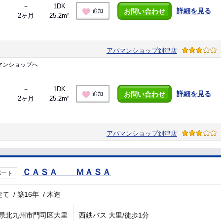
－
1DK
詳細を見る
お問い合わせ
追加
2ヶ月
25.2m²
アパマンショップ到津店
マンショップへ
－
1DK
詳細を見る
お問い合わせ
追加
2ヶ月
25.2m²
アパマンショップ到津店
ＣＡＳＡ ＭＡＳＡ
パート
建て
/
築16年
/
木造
県北九州市門司区大里
西鉄バス 大里/徒歩1分