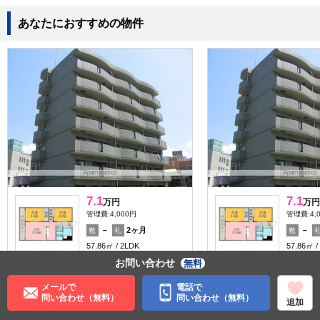
あなたにおすすめの物件
7.1
7.1
万円
万円
管理費:4,000円
管理費:4,
－
2ヶ月
－
敷
礼
敷
57.86㎡
2LDK
57.86㎡
九産大前駅 徒歩13分
九産大前駅
お問い合わせ
無料
福岡県福岡市東区下原１丁
福岡県福
目
目
メールで
電話で
問い合わせ（無料）
問い合わせ（無料）
収納
収納
追加