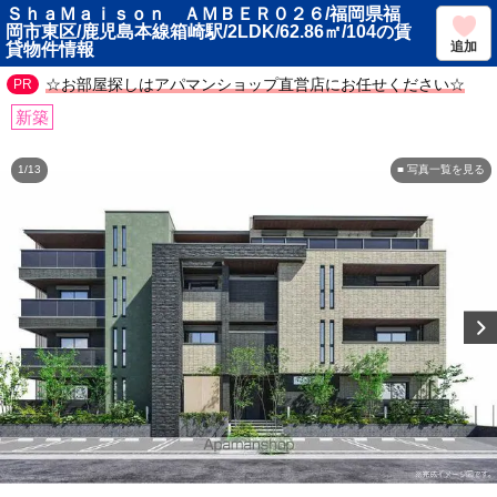
ＳｈａＭａｉｓｏｎ ＡＭＢＥＲ０２６/福岡県福
岡市東区/鹿児島本線箱崎駅/2LDK/62.86㎡/104の賃
追加
貸物件情報
☆お部屋探しはアパマンショップ直営店にお任せください☆
新築
1/13
■ 写真一覧を見る