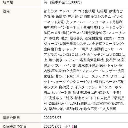
駐車場
有 （駐車料金 11,000円）
設備
都市ガス･エレベータ･ゴミ集積場･駐輪場･敷地内ご
み置場･角部屋･専用庭･24時間換気システム･インタ
ーネット対応･光ファイバー･インターネット月額利
用料無料･インターネット使用料無料･オートロック･
防犯カメラ･防犯ガラス･24時間緊急対応･フローリン
グ･冷暖房･暖房･照明器具･洗濯機置場（室内）･エコ
ジョーズ･太陽光発電システム･全居室フローリング･
室内物干機･シャッター･雨戸･人感照明センサー･ペ
アガラス･コンロ2口以上･対面キッチン･コンロ3口以
上･追い焚き･シャワー･浴室換気乾燥機･脱衣所･浴室
暖房･バス・トイレ別･温水洗浄暖房便座･トイレ･室
内洗濯置場･独立洗面台･シャンプードレッサー･洗面
化粧台･排水（下水）※･シューズボックス･クローゼ
ット･ウォークインクローゼット･収納スペース･宅配
ボックス･郵便受け･インターホン･TVインターホン･
省エネルギー対策･駅徒歩10分以内･保証人（不要）
※･高速ネット対応･都市ガス･トイレ未使用･2駅利用
可･2沿線利用可･LDK12畳以上･全居室洋室･築2年以
内･築3年以内･築5年以内･敷金不要･二人入居可
情報公開日
2026/08/07
次回更新予定日
2026/08/09（あと
2
日）