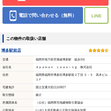
電話で問い合わせる（無料）
LINE
この物件の取扱い店舗
博多駅前店
交通
福岡市地下鉄空港線博多駅 徒歩3分
会社名
Ａｐａｍａｎ Ｌｅａｓｉｎｇ 株式会社
住所
福岡県福岡市博多区博多駅前２丁目 ５－５ 高木ビル
１Ｆ
宅建免許
国土交通大臣(1)10927
取引態様
媒介
所属団体名
（公社）福岡県宅地建物取引業協会
公取協名
(一社) 九州不動産公正取引協議会加盟