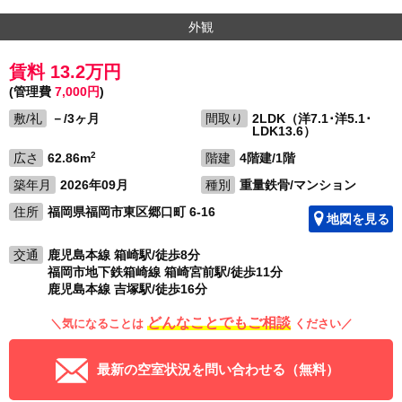
外観
賃料 13.2万円
(管理費
7,000円
)
敷/礼
－/3ヶ月
間取り
2LDK（洋7.1･洋5.1･
LDK13.6）
2
広さ
62.86m
階建
4階建/1階
築年月
2026年09月
種別
重量鉄骨/マンション
住所
福岡県福岡市東区郷口町 6-16
地図を見る
交通
鹿児島本線 箱崎駅/徒歩8分
福岡市地下鉄箱崎線 箱崎宮前駅/徒歩11分
鹿児島本線 吉塚駅/徒歩16分
どんなことでもご相談
＼気になることは
ください／
最新の空室状況を問い合わせる（無料）