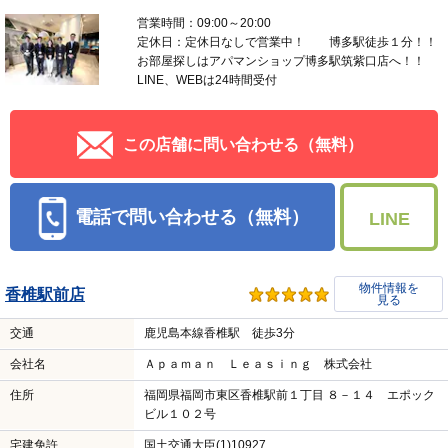
営業時間：09:00～20:00
定休日：定休日なしで営業中！ 博多駅徒歩１分！！
お部屋探しはアパマンショップ博多駅筑紫口店へ！！
LINE、WEBは24時間受付
この店舗に問い合わせる（無料）
電話で問い合わせる（無料）
LINE
物件情報を
香椎駅前店
見る
交通
鹿児島本線香椎駅 徒歩3分
会社名
Ａｐａｍａｎ Ｌｅａｓｉｎｇ 株式会社
住所
福岡県福岡市東区香椎駅前１丁目 ８－１４ エポック
ビル１０２号
宅建免許
国土交通大臣(1)10927