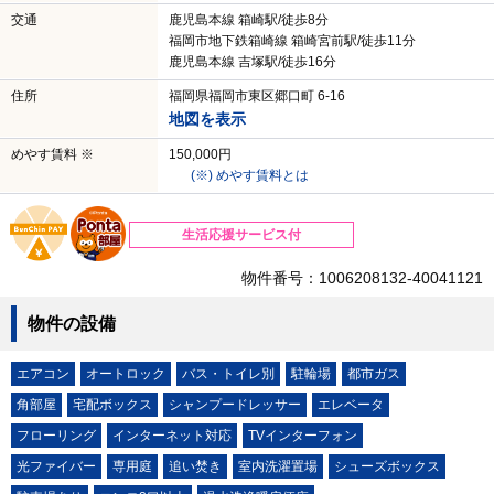
交通
鹿児島本線 箱崎駅/徒歩8分
福岡市地下鉄箱崎線 箱崎宮前駅/徒歩11分
鹿児島本線 吉塚駅/徒歩16分
住所
福岡県福岡市東区郷口町 6-16
地図を表示
めやす賃料 ※
150,000円
(※) めやす賃料とは
生活応援サービス付
物件番号：1006208132-40041121
物件の設備
エアコン
オートロック
バス・トイレ別
駐輪場
都市ガス
角部屋
宅配ボックス
シャンプードレッサー
エレベータ
フローリング
インターネット対応
TVインターフォン
光ファイバー
専用庭
追い焚き
室内洗濯置場
シューズボックス