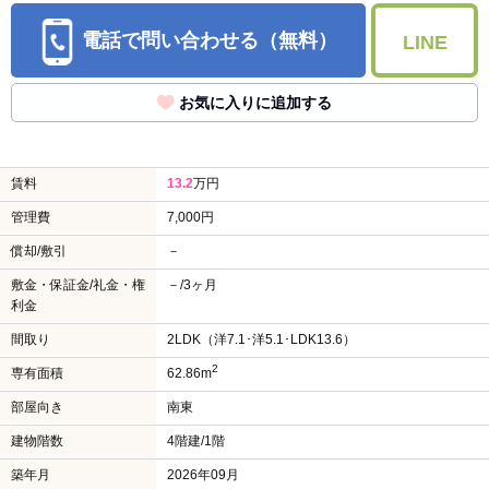
電話で問い合わせる（無料）
LINE
お気に入りに追加する
賃料
13.2
万円
管理費
7,000円
償却/敷引
－
敷金・保証金/礼金・権
－/3ヶ月
利金
間取り
2LDK（洋7.1･洋5.1･LDK13.6）
2
専有面積
62.86m
部屋向き
南東
建物階数
4階建/1階
築年月
2026年09月