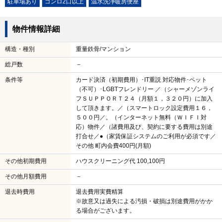
駐車場あり
コンロ2口以上
温水洗浄暖房便座
物件情報詳細
構造・種別
重量鉄骨/マンション
総戸数
－
条件等
カード決済（初期費用）･IT重説 対応物件･ペット
（不可）･LGBTフレンドリー ／（シャーメゾンライ
フＳＵＰＰＯＲＴ２４（月額１，３２０円）に加入
して頂きます。／（スマートロック設定費用１６，
５００円／。（インターネット無料（ＷＩＦＩ対
応）物件／（諸費用及び、契約に要する費用は別途
打合せ／●（家賃保証システムのご利用が必須です／
その他 町内会費400円(月額)
その他初期費用
ハウスクリーニング代 100,100円
その他月額費用
－
退去時費用
退去費用実費精算
※故意又は過失による汚損・破損は別途費用がかか
る場合がございます。