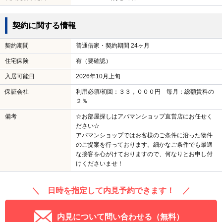
契約に関する情報
契約期間
普通借家・契約期間 24ヶ月
住宅保険
有（要確認）
入居可能日
2026年10月上旬
保証会社
利用必須/初回：３３，０００円 毎月：総額賃料の
２％
備考
☆お部屋探しはアパマンショップ直営店にお任せく
ださい☆
アパマンショップではお客様のご条件に沿った物件
のご提案を行っております。細かなご条件でも最適
な接客を心がけておりますので、何なりとお申し付
けくださいませ！
＼ 日時を指定して内見予約できます！ ／
内見について問い合わせる（無料）