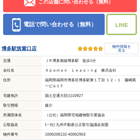
この店舗に問い合わせる（無料）
電話で問い合わせる（無料）
LINE
物件情報を
博多駅筑紫口店
見る
交通
ＪＲ博多南線博多駅 徒歩1分
会社名
Ａｐａｍａｎ Ｌｅａｓｉｎｇ 株式会社
住所
福岡県福岡市博多区博多駅東１丁目 １２－１ 藤嶋第
一ビル１Ｆ
宅建免許
国土交通大臣(1)10927
取引態様
媒介
所属団体名
（公社）福岡県宅地建物取引業協会
公取協名
(一社) 九州不動産公正取引協議会加盟
物件番号
1006208132-40062903