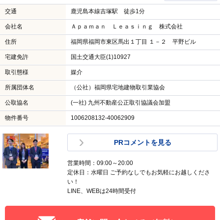
交通
鹿児島本線吉塚駅 徒歩1分
会社名
Ａｐａｍａｎ Ｌｅａｓｉｎｇ 株式会社
住所
福岡県福岡市東区馬出１丁目 １－２ 平野ビル
宅建免許
国土交通大臣(1)10927
取引態様
媒介
所属団体名
（公社）福岡県宅地建物取引業協会
公取協名
(一社) 九州不動産公正取引協議会加盟
物件番号
1006208132-40062909
PRコメントを見る
営業時間：09:00～20:00
定休日：水曜日 ご予約なしでもお気軽にお越しくださ
い！
LINE、WEBは24時間受付