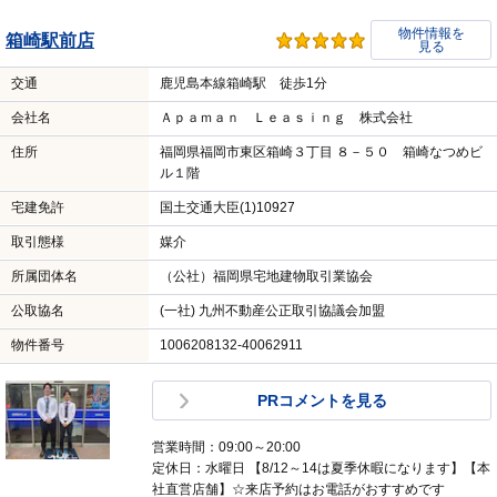
物件情報を
箱崎駅前店
見る
交通
鹿児島本線箱崎駅 徒歩1分
会社名
Ａｐａｍａｎ Ｌｅａｓｉｎｇ 株式会社
住所
福岡県福岡市東区箱崎３丁目 ８－５０ 箱崎なつめビ
ル１階
宅建免許
国土交通大臣(1)10927
取引態様
媒介
所属団体名
（公社）福岡県宅地建物取引業協会
公取協名
(一社) 九州不動産公正取引協議会加盟
物件番号
1006208132-40062911
PRコメントを見る
営業時間：09:00～20:00
定休日：水曜日 【8/12～14は夏季休暇になります】【本
社直営店舗】☆来店予約はお電話がおすすめです