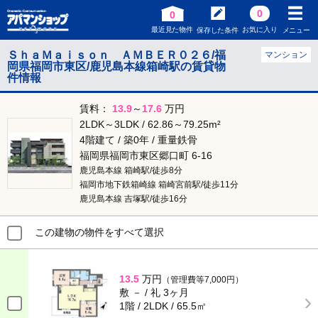
0
0
最近見た物件
お気に入り
保存した条件
メニュー
ＳｈａＭａｉｓｏｎ ＡＭＢＥＲ０２６/福
マンション
岡県福岡市東区/鹿児島本線箱崎駅の賃貸物
件情報
賃料：
13.9
～
17.6
万円
2LDK～3LDK / 62.86～79.25m²
4階建て / 築0年 / 重量鉄骨
福岡県福岡市東区郷口町 6-16
鹿児島本線 箱崎駅/徒歩8分
福岡市地下鉄箱崎線 箱崎宮前駅/徒歩11分
鹿児島本線 吉塚駅/徒歩16分
この建物の物件をすべて選択
13.5
万円
（管理費等7,000円）
敷 － / 礼 3ヶ月
1階 / 2LDK / 65.5㎡