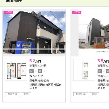
新着物件
NEW
NEW
5.2
5.5
万円
万円
管理費:4,000円
管理費:4,
－
－
－
敷
礼
敷
22.5㎡
1R
20.85㎡
香椎駅 徒歩12分
香椎駅 徒
福岡県福岡市東区香椎駅東
福岡県福
３丁目
２丁目
料理が楽
収納
料理が楽
収納