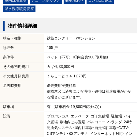
室内洗濯置場
シューズボックス
駐車場あり
コンロ2口以上
温水洗浄暖房便座
物件情報詳細
構造・種別
鉄筋コンクリート/マンション
総戸数
105 戸
条件等
ペット（不可） 町内会費500円(月額)
その他初期費用
カギ代 33,000円
その他月額費用
くらしーど２４ 1,078円
退去時費用
退去費用実費精算
※故意又は過失による汚損・破損は別途費用がかか
る場合がございます。
駐車場
有 （駐車料金 19,800円(税込み)）
設備
プロパンガス･エレベータ･ゴミ集積場･駐輪場･バイ
ク置場･敷地内ごみ置場･バルコニー･ベランダ･24時
間換気システム･屋内駐車場･自走式駐車場･CATV･
CSアンテナ･BSアンテナ･インターネット対応･イン