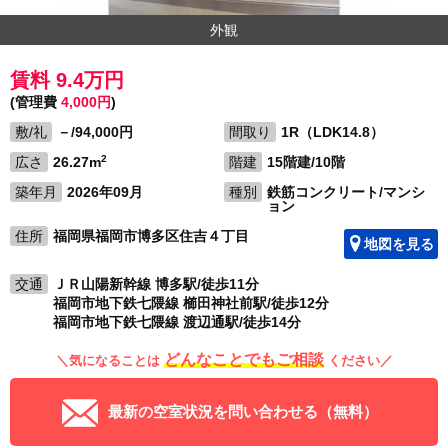
外観
賃料 9.4万円
(管理費
4,000円
)
敷/礼
－/94,000円
間取り
1R（LDK14.8）
2
広さ
26.27m
階建
15階建/10階
築年月
2026年09月
種別
鉄筋コンクリート/マンシ
ョン
住所
福岡県福岡市博多区住吉４丁目
地図を見る
交通
ＪＲ山陽新幹線 博多駅/徒歩11分
福岡市地下鉄七隈線 櫛田神社前駅/徒歩12分
福岡市地下鉄七隈線 渡辺通駅/徒歩14分
どんなことでもご相談
＼気になることは
ください／
最新の空室状況を問い合わせる（無料）