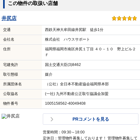
この物件の取扱い店舗
井尻店
交通
西鉄天神大牟田線井尻駅 徒歩1分
会社名
株式会社 ハウスサポート
住所
福岡県福岡市南区井尻１丁目 ４０－１０ 野上ビル２
Ｆ
宅建免許
国土交通大臣(3)8462
取引態様
媒介
所属団体名
（公社）全日本不動産協会福岡県本部
公取協名
(一社) 九州不動産公正取引協議会加盟
物件番号
1005158562-40049408
PRコメントを見る
営業時間：09:30～18:00
定休日：管理物件募集しております！ 管理物件募集して