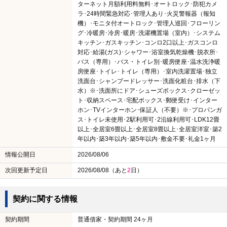
ターネット月額利用料無料･オートロック･防犯カメ
ラ･24時間緊急対応･管理人あり･火災警報器（報知
機）･モニタ付オートロック･管理人巡回･フローリン
グ･冷暖房･冷房･暖房･洗濯機置場（室内）･システム
キッチン･ガスキッチン･コンロ2口以上･ガスコンロ
対応･給湯(ガス)･シャワー･浴室換気乾燥機･脱衣所･
バス（専用）･バス・トイレ別･暖房便座･温水洗浄暖
房便座･トイレ･トイレ（専用）･室内洗濯置場･独立
洗面台･シャンプードレッサー･洗面化粧台･排水（下
水）※･洗面所にドア･シューズボックス･クローゼッ
ト･収納スペース･宅配ボックス･郵便受け･インター
ホン･TVインターホン･保証人（不要）※･プロパンガ
ス･トイレ未使用･2駅利用可･2沿線利用可･LDK12畳
以上･全居室6畳以上･全居室8畳以上･全居室洋室･築2
年以内･築3年以内･築5年以内･敷金不要･礼金1ヶ月
情報公開日
2026/08/06
次回更新予定日
2026/08/08（あと
2
日）
契約に関する情報
契約期間
普通借家・契約期間 24ヶ月