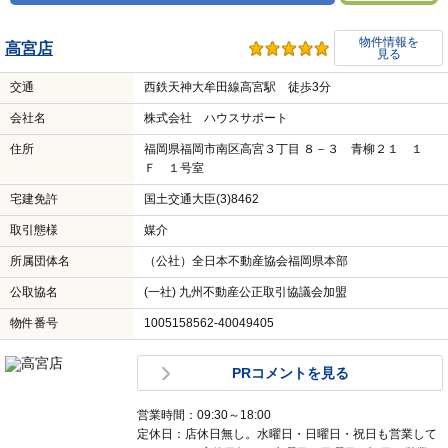
物件情報を
高宮店
見る
交通
西鉄天神大牟田線高宮駅 徒歩3分
会社名
株式会社 ハウスサポート
住所
福岡県福岡市南区高宮３丁目 ８－３ 青柳２１ １
Ｆ １号室
宅建免許
国土交通大臣(3)8462
取引態様
媒介
所属団体名
（公社）全日本不動産協会福岡県本部
公取協名
(一社) 九州不動産公正取引協議会加盟
物件番号
1005158562-40049405
PRコメントを見る
営業時間：09:30～18:00
定休日：店休日無し。水曜日・日曜日・祝日も営業して