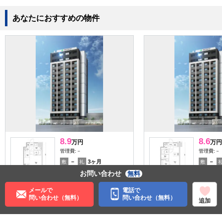
あなたにおすすめの物件
8.9
8.6
万円
万円
管理費:－
管理費:－
－
3ヶ月
－
敷
礼
敷
25.72㎡
1R
25.14㎡
お問い合わせ
無料
福岡空港駅 徒歩4分
福岡空港
福岡県福岡市博多区空港前
福岡県福
メールで
電話で
４丁目
４丁目
問い合わせ（無料）
問い合わせ（無料）
追加
女性安心
料理が楽
収納
女性安心
料理が楽