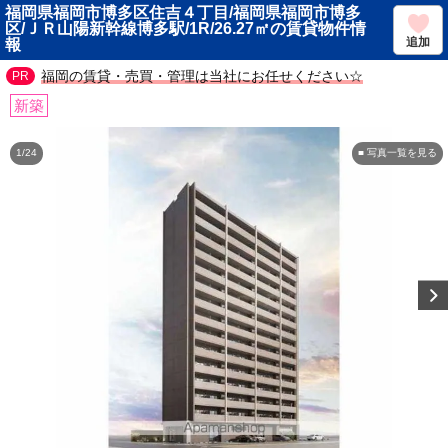
福岡県福岡市博多区住吉４丁目/福岡県福岡市博多
区/ＪＲ山陽新幹線博多駅/1R/26.27㎡の賃貸物件情
追加
報
福岡の賃貸・売買・管理は当社にお任せください☆
新築
1/24
■ 写真一覧を見る