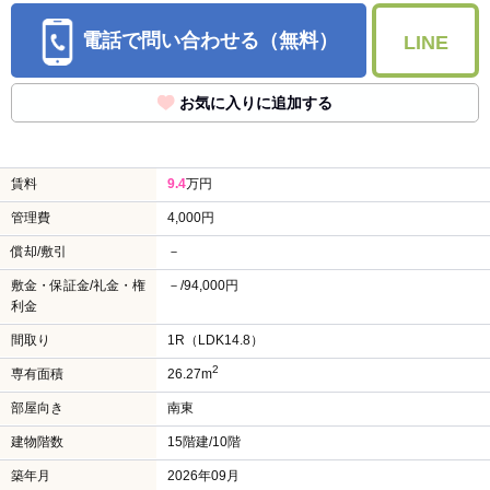
電話で問い合わせる（無料）
LINE
お気に入りに追加する
賃料
9.4
万円
管理費
4,000円
償却/敷引
－
敷金・保証金/礼金・権
－/94,000円
利金
間取り
1R（LDK14.8）
2
専有面積
26.27m
部屋向き
南東
建物階数
15階建/10階
築年月
2026年09月