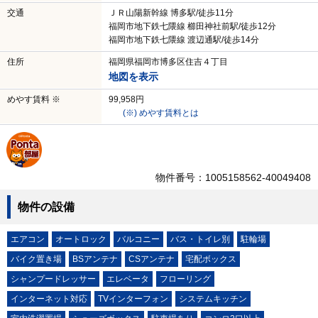
交通
ＪＲ山陽新幹線 博多駅/徒歩11分
福岡市地下鉄七隈線 櫛田神社前駅/徒歩12分
福岡市地下鉄七隈線 渡辺通駅/徒歩14分
住所
福岡県福岡市博多区住吉４丁目
地図を表示
めやす賃料 ※
99,958円
(※) めやす賃料とは
物件番号：1005158562-40049408
物件の設備
エアコン
オートロック
バルコニー
バス・トイレ別
駐輪場
バイク置き場
BSアンテナ
CSアンテナ
宅配ボックス
シャンプードレッサー
エレベータ
フローリング
インターネット対応
TVインターフォン
システムキッチン