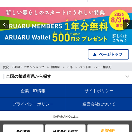
Previous
賃貸・不動産アパマンショップ
福岡県
市部
ペット可・ペット相談可
全国の都道府県から探す
企業・IR情報
サイトポリシー
プライバシーポリシー
運営会社について
©APAMAN Co.,Ltd.
新着物件
条件変更
検索条件を保存