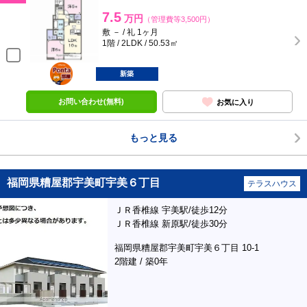
7.5
万円
（管理費等3,500円）
敷 － / 礼 1ヶ月
1階 / 2LDK / 50.53㎡
ポンタ
部屋
新築
お問い合わせ(無料)
お気に入り
もっと見る
福岡県糟屋郡宇美町宇美６丁目
テラスハウス
ＪＲ香椎線 宇美駅/徒歩12分
ＪＲ香椎線 新原駅/徒歩30分
福岡県糟屋郡宇美町宇美６丁目 10-1
2階建 / 築0年