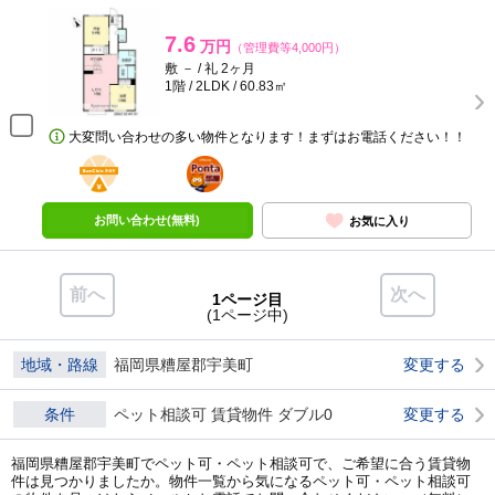
7.6
万円
（管理費等4,000円）
敷 － / 礼 2ヶ月
1階 / 2LDK / 60.83㎡
大変問い合わせの多い物件となります！まずはお電話ください！！
BunChinPAY
ポンタ
部屋
お問い合わせ(無料)
お気に入り
前へ
次へ
1ページ目
(1ページ中)
地域・路線
福岡県糟屋郡宇美町
変更する
条件
ペット相談可 賃貸物件 ダブル0
変更する
福岡県糟屋郡宇美町でペット可・ペット相談可で、ご希望に合う賃貸物
件は見つかりましたか。物件一覧から気になるペット可・ペット相談可