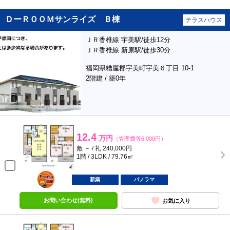
ＤーＲＯＯＭサンライズ Ｂ棟
テラスハウス
ＪＲ香椎線 宇美駅/徒歩12分
ＪＲ香椎線 新原駅/徒歩30分
福岡県糟屋郡宇美町宇美６丁目 10-1
2階建 / 築0年
12.4
万円
（管理費等6,000円）
敷 － / 礼 240,000円
1階 / 3LDK / 79.76㎡
ポンタ
部屋
新築
パノラマ
お問い合わせ(無料)
お気に入り