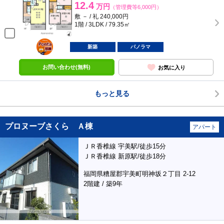
12.4
万円
（管理費等6,000円）
敷 － / 礼 240,000円
1階 / 3LDK / 79.35㎡
ポンタ
部屋
新築
パノラマ
お問い合わせ(無料)
お気に入り
もっと見る
プロヌーブさくら Ａ棟
アパート
ＪＲ香椎線 宇美駅/徒歩15分
ＪＲ香椎線 新原駅/徒歩18分
福岡県糟屋郡宇美町明神坂２丁目 2-12
2階建 / 築9年