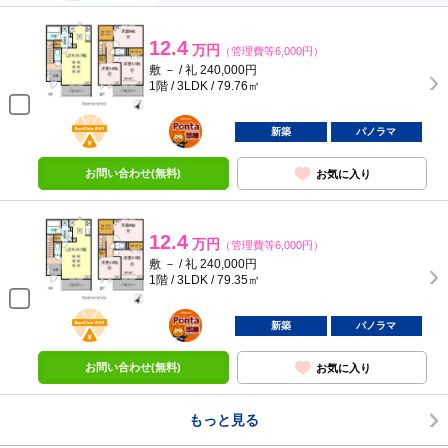
12.4
万円
（管理費等6,000円）
敷 － / 礼 240,000円
1階 / 3LDK / 79.76㎡
BunChinPAY
ポンタ
部屋
新築
パノラマ
お問い合わせ(無料)
お気に入り
12.4
万円
（管理費等6,000円）
敷 － / 礼 240,000円
1階 / 3LDK / 79.35㎡
BunChinPAY
ポンタ
部屋
新築
パノラマ
お問い合わせ(無料)
お気に入り
もっと見る