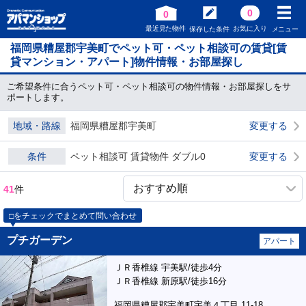
0
0
最近見た物件
お気に入り
保存した条件
メニュー
福岡県糟屋郡宇美町でペット可・ペット相談可の賃貸[賃
貸マンション・アパート]物件情報・お部屋探し
ご希望条件に合うペット可・ペット相談可の物件情報・お部屋探しをサ
ポートします。
地域・路線
福岡県糟屋郡宇美町
変更する
条件
ペット相談可 賃貸物件 ダブル0
変更する
41
件
□をチェックでまとめて問い合わせ
プチガーデン
アパート
ＪＲ香椎線 宇美駅/徒歩4分
ＪＲ香椎線 新原駅/徒歩16分
福岡県糟屋郡宇美町宇美４丁目 11-18