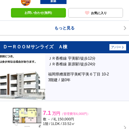
部屋
新築
お問い合わせ(無料)
お気に入り
もっと見る
ＤーＲＯＯＭサンライズ Ａ棟
アパート
ＪＲ香椎線 宇美駅/徒歩12分
ＪＲ香椎線 新原駅/徒歩24分
福岡県糟屋郡宇美町宇美６丁目 10-2
3階建 / 築0年
7.1
万円
（管理費等6,000円）
敷 － / 礼 150,000円
1階 / 1LDK / 33.52㎡