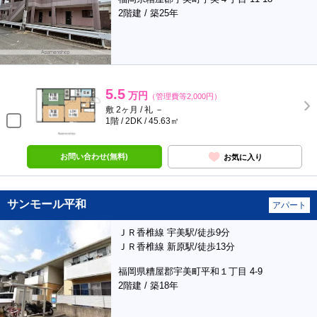
2階建 / 築25年
5.5
万円
（管理費等2,000円）
敷 2ヶ月 / 礼 －
1階 / 2DK / 45.63㎡
お問い合わせ(無料)
お気に入り
サンモール平和
アパート
ＪＲ香椎線 宇美駅/徒歩9分
ＪＲ香椎線 新原駅/徒歩13分
福岡県糟屋郡宇美町平和１丁目 4-9
2階建 / 築18年