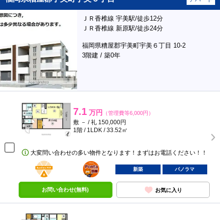
ＪＲ香椎線 宇美駅/徒歩12分
ＪＲ香椎線 新原駅/徒歩24分
福岡県糟屋郡宇美町宇美６丁目 10-2
3階建 / 築0年
7.1
万円
（管理費等6,000円）
敷 － / 礼 150,000円
1階 / 1LDK / 33.52㎡
大変問い合わせの多い物件となります！まずはお電話ください！！
BunChinPAY
ポンタ
部屋
新築
パノラマ
お問い合わせ(無料)
お気に入り