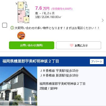
7.6
万円
（管理費等4,000円）
敷 － / 礼 2ヶ月
1階 / 2LDK / 60.83㎡
大変問い合わせの多い物件となります！まずはお電話ください！！
ポンタ
部屋
お問い合わせ(無料)
お気に入り
福岡県糟屋郡宇美町明神坂２丁目
アパート
ＪＲ香椎線 宇美駅/徒歩15分
ＪＲ香椎線 新原駅/徒歩18分
福岡県糟屋郡宇美町明神坂２丁目
2階建 / 築9年