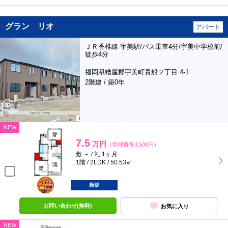
グラン リオ
アパート
ＪＲ香椎線 宇美駅/バス乗車4分/宇美中学校前/
徒歩4分
福岡県糟屋郡宇美町貴船２丁目 4-1
2階建 / 築0年
NEW
7.5
万円
（管理費等3,500円）
敷 － / 礼 1ヶ月
1階 / 2LDK / 50.53㎡
ポンタ
部屋
新築
お問い合わせ(無料)
お気に入り
NEW