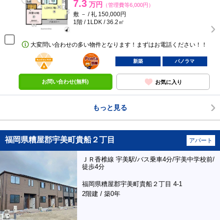
7.3
万円
（管理費等6,000円）
敷 － / 礼 150,000円
1階 / 1LDK / 36.2㎡
大変問い合わせの多い物件となります！まずはお電話ください！！
BunChinPAY
ポンタ
部屋
新築
パノラマ
お問い合わせ(無料)
お気に入り
もっと見る
福岡県糟屋郡宇美町貴船２丁目
アパート
ＪＲ香椎線 宇美駅/バス乗車4分/宇美中学校前/
徒歩4分
福岡県糟屋郡宇美町貴船２丁目 4-1
2階建 / 築0年