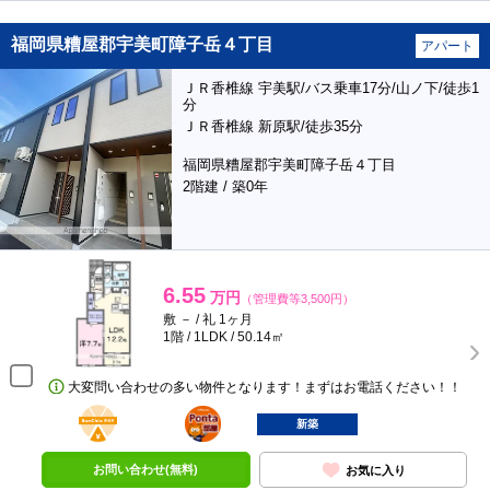
福岡県糟屋郡宇美町障子岳４丁目
アパート
ＪＲ香椎線 宇美駅/バス乗車17分/山ノ下/徒歩1
分
ＪＲ香椎線 新原駅/徒歩35分
福岡県糟屋郡宇美町障子岳４丁目
2階建 / 築0年
6.55
万円
（管理費等3,500円）
敷 － / 礼 1ヶ月
1階 / 1LDK / 50.14㎡
大変問い合わせの多い物件となります！まずはお電話ください！！
BunChinPAY
ポンタ
部屋
新築
お問い合わせ(無料)
お気に入り