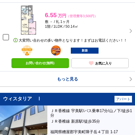
6.55
万円
（管理費等3,500円）
敷 － / 礼 1ヶ月
1階 / 1LDK / 50.14㎡
大変問い合わせの多い物件となります！まずはお電話ください！！
BunChinPAY
ポンタ
部屋
新築
お問い合わせ(無料)
お気に入り
もっと見る
ウィスタリア Ⅰ
アパート
ＪＲ香椎線 宇美駅/バス乗車17分/山ノ下/徒歩1
分
ＪＲ香椎線 新原駅/徒歩35分
福岡県糟屋郡宇美町障子岳４丁目 1-17