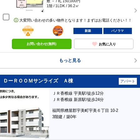
敷 － / 礼 150,000円
1階 / 1LDK / 36.2㎡
大変問い合わせの多い物件となります！まずはお電話ください！！
BunChinPAY
ポンタ
部屋
新築
パノラマ
お問い合わせ(無料)
お気に入り
もっと見る
ＤーＲＯＯＭサンライズ Ａ棟
アパート
ＪＲ香椎線 宇美駅/徒歩12分
ＪＲ香椎線 新原駅/徒歩24分
福岡県糟屋郡宇美町宇美６丁目 10-2
3階建 / 築0年