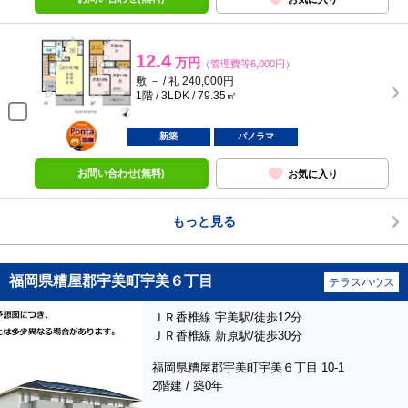
12.4
万円
（管理費等6,000円）
敷 － / 礼 240,000円
1階 / 3LDK / 79.35㎡
ポンタ
部屋
新築
パノラマ
お問い合わせ(無料)
お気に入り
もっと見る
福岡県糟屋郡宇美町宇美６丁目
テラスハウス
ＪＲ香椎線 宇美駅/徒歩12分
ＪＲ香椎線 新原駅/徒歩30分
福岡県糟屋郡宇美町宇美６丁目 10-1
2階建 / 築0年