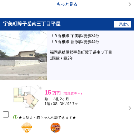
もっと見る
宇美町障子岳南三丁目平屋
一戸建て
ＪＲ香椎線 宇美駅/徒歩34分
ＪＲ香椎線 新原駅/徒歩44分
福岡県糟屋郡宇美町障子岳南３丁目
1階建 / 築2年
15
万円
（管理費等－）
敷 － / 礼 2ヶ月
1階 / 3SLDK / 92.7㎡
★大型犬・猫ちゃん相談できます★
BunChinPAY
ポンタ
部屋