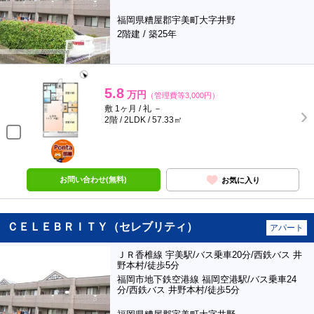
福岡県糟屋郡宇美町大字井野
2階建 / 築25年
5.8
万円
（管理費等3,000円）
敷 1ヶ月 / 礼 －
2階 / 2LDK / 57.33㎡
ポンタ
部屋
お問い合わせ(無料)
お気に入り
ＣＥＬＥＢＲＩＴＹ（セレブリティ）
アパート
ＪＲ香椎線 宇美駅/バス乗車20分/西鉄バス 井
野本村/徒歩5分
福岡市地下鉄空港線 福岡空港駅/バス乗車24
分/西鉄バス 井野本村/徒歩5分