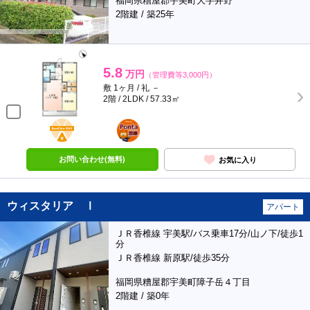
福岡県糟屋郡宇美町大字井野
2階建 / 築25年
5.8
万円
（管理費等3,000円）
敷 1ヶ月 / 礼 －
2階 / 2LDK / 57.33㎡
BunChinPAY
ポンタ
部屋
お問い合わせ(無料)
お気に入り
ウィスタリア Ⅰ
アパート
ＪＲ香椎線 宇美駅/バス乗車17分/山ノ下/徒歩1
分
ＪＲ香椎線 新原駅/徒歩35分
福岡県糟屋郡宇美町障子岳４丁目
2階建 / 築0年