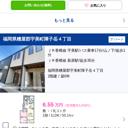
お問い合わせ(無料)
お気に入り
もっと見る
福岡県糟屋郡宇美町障子岳４丁目
アパート
ＪＲ香椎線 宇美駅/バス乗車17分/山ノ下/徒歩1
分
ＪＲ香椎線 新原駅/徒歩35分
福岡県糟屋郡宇美町障子岳４丁目
2階建 / 築0年
6.55
万円
（管理費等3,500円）
敷 － / 礼 1ヶ月
1階 / 1LDK / 50.14㎡