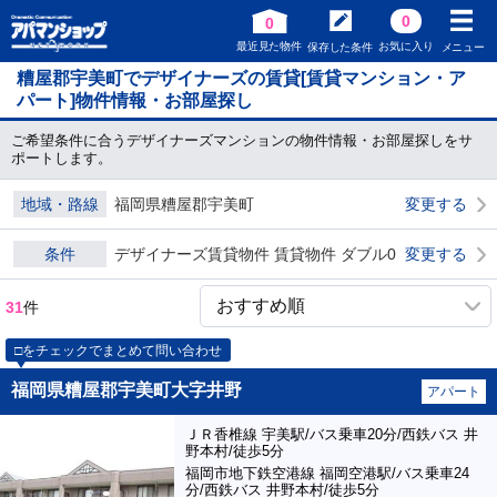
0
0
最近見た物件
お気に入り
保存した条件
メニュー
糟屋郡宇美町でデザイナーズの賃貸[賃貸マンション・ア
パート]物件情報・お部屋探し
ご希望条件に合うデザイナーズマンションの物件情報・お部屋探しをサ
ポートします。
地域・路線
福岡県糟屋郡宇美町
変更する
条件
デザイナーズ賃貸物件 賃貸物件 ダブル0
変更する
31
件
□をチェックでまとめて問い合わせ
福岡県糟屋郡宇美町大字井野
アパート
ＪＲ香椎線 宇美駅/バス乗車20分/西鉄バス 井
野本村/徒歩5分
福岡市地下鉄空港線 福岡空港駅/バス乗車24
分/西鉄バス 井野本村/徒歩5分