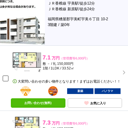
ＪＲ香椎線 宇美駅/徒歩12分
ＪＲ香椎線 新原駅/徒歩24分
福岡県糟屋郡宇美町宇美６丁目 10-2
3階建 / 築0年
7.1
万円
（管理費等6,000円）
敷 － / 礼 150,000円
1階 / 1LDK / 33.52㎡
大変問い合わせの多い物件となります！まずはお電話ください！！
BunChinPAY
ポンタ
部屋
新築
パノラマ
お問い合わせ(無料)
お気に入り
7.3
万円
（管理費等6,000円）