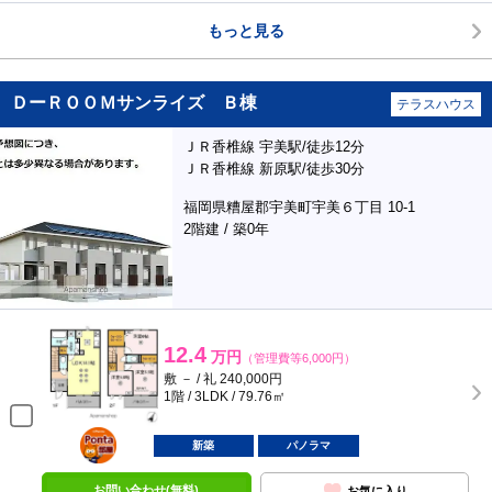
もっと見る
ＤーＲＯＯＭサンライズ Ｂ棟
テラスハウス
ＪＲ香椎線 宇美駅/徒歩12分
ＪＲ香椎線 新原駅/徒歩30分
福岡県糟屋郡宇美町宇美６丁目 10-1
2階建 / 築0年
12.4
万円
（管理費等6,000円）
敷 － / 礼 240,000円
1階 / 3LDK / 79.76㎡
ポンタ
部屋
新築
パノラマ
お問い合わせ(無料)
お気に入り