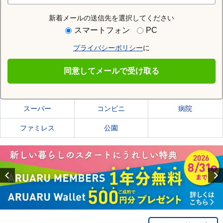
新着メールの送信先を選択してください
住む街研究所で糟屋郡宇美町の情報を見る
スマートフォン
PC
プライバシーポリシー
に
糟屋郡宇美町
同意してメールで受け取る
糟屋郡宇美町の施設一覧
スーパー
コンビニ
病院
ファミレス
公園
Previous