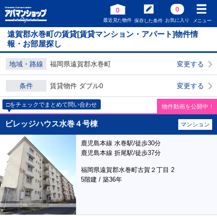
0
0
最近見た物件
お気に入り
保存した条件
メニュー
遠賀郡水巻町の賃貸[賃貸マンション・アパート]物件情
報・お部屋探し
地域・路線
福岡県遠賀郡水巻町
変更する
条件
賃貸物件 ダブル0
変更する
□をチェックでまとめて問い合わせ
物件動画を公開中！
ビレッジハウス水巻４号棟
マンション
鹿児島本線 水巻駅/徒歩30分
鹿児島本線 折尾駅/徒歩37分
福岡県遠賀郡水巻町古賀２丁目 2
5階建 / 築36年