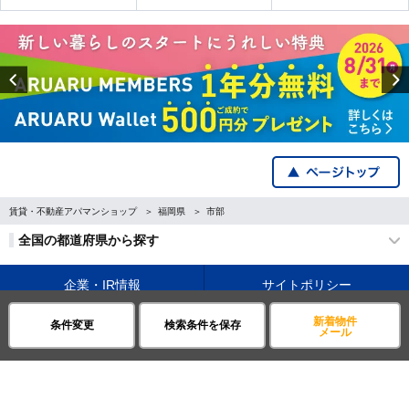
Previous
賃貸・不動産アパマンショップ
福岡県
市部
全国の都道府県から探す
企業・IR情報
サイトポリシー
新着物件
条件変更
検索条件を保存
プライバシーポリシー
運営会社について
メール
©APAMAN Co.,Ltd.