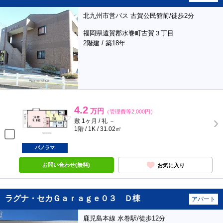
北九州市営バス 古賀公民館前/徒歩2分
福岡県遠賀郡水巻町古賀３丁目
2階建 / 築18年
4.2
万円
（管理費等2,000円）
敷 1ヶ月 / 礼 －
1階 / 1K / 31.02㎡
パノラマ
お問い合わせ(無料)
お気に入り
ラグナ・セカＧａｒａｇｅ０３ Ｄ棟
アパート
鹿児島本線 水巻駅/徒歩12分