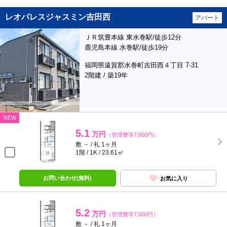
レオパレスジャスミン吉田西
アパート
ＪＲ筑豊本線 東水巻駅/徒歩12分
鹿児島本線 水巻駅/徒歩19分
福岡県遠賀郡水巻町吉田西４丁目 7-31
2階建 / 築19年
NEW
5.1
万円
（管理費等7,000円）
敷 － / 礼 1ヶ月
1階 / 1K / 23.61㎡
お問い合わせ(無料)
お気に入り
5.2
万円
（管理費等7,000円）
敷 － / 礼 1ヶ月