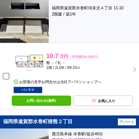
福岡県遠賀郡水巻町頃末北４丁目 11-10
2階建 / 築1年
10.7
万円
（管理費等4,000円）
敷 － / 礼 －
1階 / 2LDK / 99.33㎡
お部屋の見学お問合せは当社アパマンショップへ
パノラマ
お問い合わせ(無料)
お気に入り
福岡県遠賀郡水巻町猪熊２丁目
アパート
鹿児島本線 水巻駅/徒歩40分