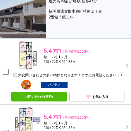
鹿児島本線 折尾駅/徒歩47分
福岡県遠賀郡水巻町猪熊２丁目
2階建 / 築11年
5.4
万円
（管理費等2,100円）
敷 － / 礼 1ヶ月
2階 / 2LDK / 54.38㎡
大変問い合わせの多い物件となります！まずはお電話ください！！
ポンタ
部屋
パノラマ
お問い合わせ(無料)
お気に入り
5.4
万円
（管理費等2,100円）
敷 － / 礼 1ヶ月
2階 / 2LDK / 54.38㎡