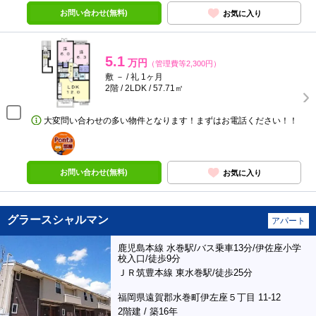
お問い合わせ(無料)
お気に入り
5.1
万円
（管理費等2,300円）
敷 － / 礼 1ヶ月
2階 / 2LDK / 57.71㎡
大変問い合わせの多い物件となります！まずはお電話ください！！
ポンタ
部屋
お問い合わせ(無料)
お気に入り
グラースシャルマン
アパート
鹿児島本線 水巻駅/バス乗車13分/伊佐座小学
校入口/徒歩9分
ＪＲ筑豊本線 東水巻駅/徒歩25分
福岡県遠賀郡水巻町伊左座５丁目 11-12
2階建 / 築16年