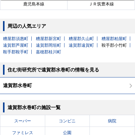
鹿児島本線
ＪＲ筑豊本線
周辺の人気エリア
糟屋郡須惠町
糟屋郡新宮町
糟屋郡久山町
糟屋郡粕屋町
遠賀郡芦屋町
遠賀郡岡垣町
遠賀郡遠賀町
鞍手郡小竹町
鞍手郡鞍手町
嘉穂郡桂川町
住む街研究所で遠賀郡水巻町の情報を見る
遠賀郡水巻町
遠賀郡水巻町の施設一覧
スーパー
コンビニ
病院
ファミレス
公園