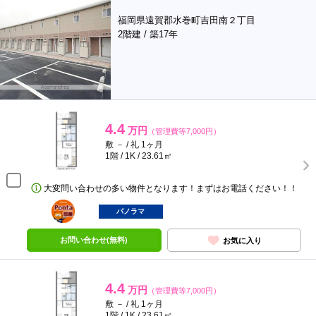
福岡県遠賀郡水巻町吉田南２丁目
2階建 / 築17年
4.4
万円
（管理費等7,000円）
敷 － / 礼 1ヶ月
1階 / 1K / 23.61㎡
大変問い合わせの多い物件となります！まずはお電話ください！！
ポンタ
部屋
パノラマ
お問い合わせ(無料)
お気に入り
4.4
万円
（管理費等7,000円）
敷 － / 礼 1ヶ月
1階 / 1K / 23.61㎡