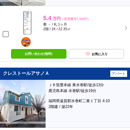
5.4
万円
（管理費等7,000円）
敷 － / 礼 1ヶ月
2階 / 1K / 22.35㎡
ポンタ
部屋
お問い合わせ(無料)
お気に入り
クレストールアサノＡ
アパート
ＪＲ筑豊本線 東水巻駅/徒歩13分
鹿児島本線 水巻駅/徒歩19分
福岡県遠賀郡水巻町二東１丁目 4-10
2階建 / 築22年