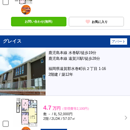
ポンタ
部屋
お問い合わせ(無料)
お気に入り
グレイス
アパート
鹿児島本線 水巻駅/徒歩19分
鹿児島本線 遠賀川駅/徒歩28分
福岡県遠賀郡水巻町杁２丁目 1-16
2階建 / 築12年
4.7
万円
（管理費等2,100円）
敷 － / 礼 52,000円
2階 / 2LDK / 57.07㎡
ポンタ