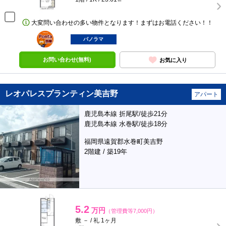
大変問い合わせの多い物件となります！まずはお電話ください！！
ポンタ
部屋
パノラマ
お問い合わせ(無料)
お気に入り
レオパレスプランティン美吉野
アパート
鹿児島本線 折尾駅/徒歩21分
鹿児島本線 水巻駅/徒歩18分
福岡県遠賀郡水巻町美吉野
2階建 / 築19年
5.2
万円
（管理費等7,000円）
敷 － / 礼 1ヶ月