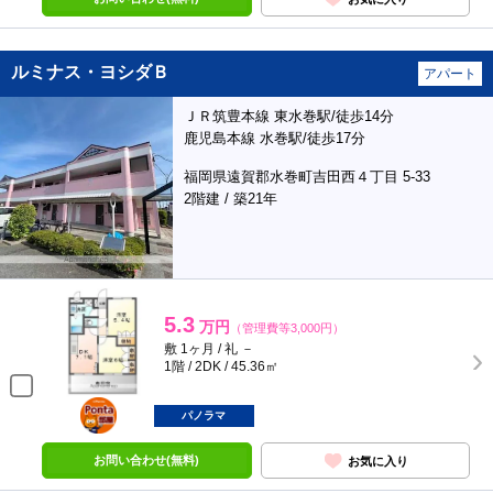
ルミナス・ヨシダＢ
アパート
ＪＲ筑豊本線 東水巻駅/徒歩14分
鹿児島本線 水巻駅/徒歩17分
福岡県遠賀郡水巻町吉田西４丁目 5-33
2階建 / 築21年
5.3
万円
（管理費等3,000円）
敷 1ヶ月 / 礼 －
1階 / 2DK / 45.36㎡
ポンタ
部屋
パノラマ
お問い合わせ(無料)
お気に入り