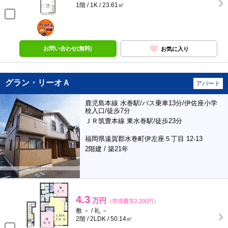
1階 / 1K / 23.61㎡
ポンタ
部屋
お問い合わせ(無料)
お気に入り
グラン・リーオＡ
アパート
鹿児島本線 水巻駅/バス乗車13分/伊佐座小学
校入口/徒歩7分
ＪＲ筑豊本線 東水巻駅/徒歩23分
福岡県遠賀郡水巻町伊左座５丁目 12-13
2階建 / 築21年
4.3
万円
（管理費等2,200円）
敷 － / 礼 －
2階 / 2LDK / 50.14㎡