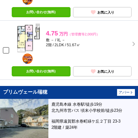
お問い合わせ(無料)
お気に入り
4.75
万円
（管理費等2,000円）
敷 － / 礼 －
2階 / 2LDK / 51.67㎡
ポンタ
部屋
お問い合わせ(無料)
お気に入り
プリムヴェール瑞穂
アパート
鹿児島本線 水巻駅/徒歩19分
北九州市営バス 頃末小学校前/徒歩23分
福岡県遠賀郡水巻町緑ケ丘２丁目 23-3
2階建 / 築24年