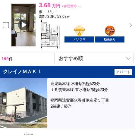
3.68
万円
（管理費等－）
敷 － / 礼 －
3階 / 3DK / 53.08㎡
BunChinPAY
ポンタ
部屋
パノラマ
動画あり
199
件
クレイノＭＡＫＩ
アパート
鹿児島本線 水巻駅/徒歩23分
ＪＲ筑豊本線 東水巻駅/徒歩23分
福岡県遠賀郡水巻町伊左座５丁目
2階建 / 築7年