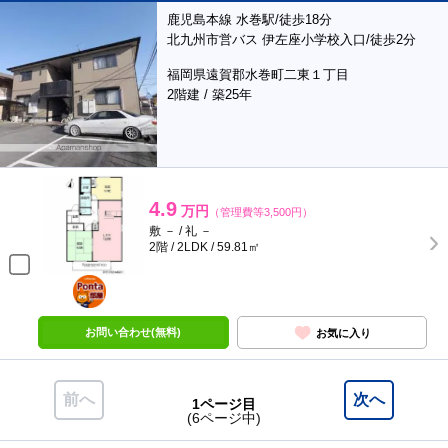
鹿児島本線 水巻駅/徒歩18分
北九州市営バス 伊左座小学校入口/徒歩2分
福岡県遠賀郡水巻町二東１丁目
2階建 / 築25年
4.9
万円
（管理費等3,500円）
敷 － / 礼 －
2階 / 2LDK / 59.81㎡
ポンタ
部屋
お問い合わせ(無料)
お気に入り
前へ
次へ
1ページ目
(6ページ中)