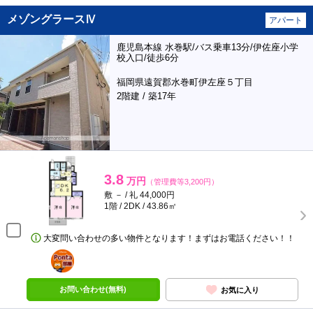
メゾングラースⅣ
アパート
鹿児島本線 水巻駅/バス乗車13分/伊佐座小学
校入口/徒歩6分
福岡県遠賀郡水巻町伊左座５丁目
2階建 / 築17年
3.8
万円
（管理費等3,200円）
敷 － / 礼 44,000円
1階 / 2DK / 43.86㎡
大変問い合わせの多い物件となります！まずはお電話ください！！
ポンタ
部屋
お問い合わせ(無料)
お気に入り