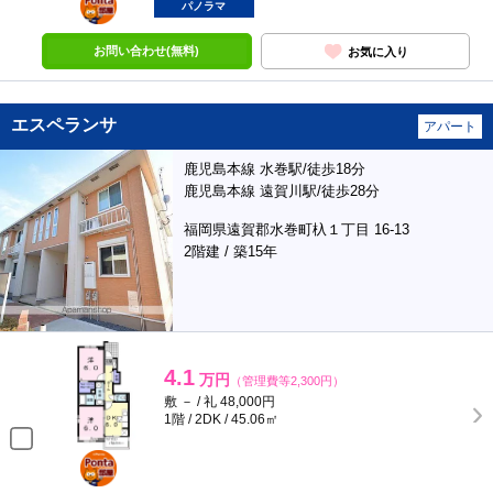
部屋
パノラマ
お問い合わせ(無料)
お気に入り
エスペランサ
アパート
鹿児島本線 水巻駅/徒歩18分
鹿児島本線 遠賀川駅/徒歩28分
福岡県遠賀郡水巻町杁１丁目 16-13
2階建 / 築15年
4.1
万円
（管理費等2,300円）
敷 － / 礼 48,000円
1階 / 2DK / 45.06㎡
ポンタ
部屋