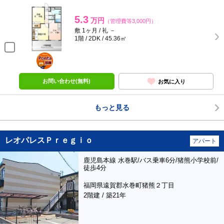
5.3
万円
（管理費等3,000円）
敷 1ヶ月 / 礼 －
1階 / 2DK / 45.36㎡
ポンタ
部屋
お問い合わせ(無料)
お気に入り
もっと見る
レオパレスＰｒｅｇｉｏ
アパート
鹿児島本線 水巻駅/バス乗車6分/猪熊小学校前/
徒歩4分
福岡県遠賀郡水巻町猪熊２丁目
2階建 / 築21年