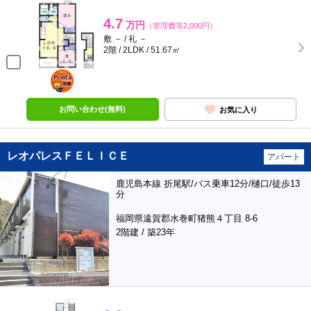
4.7
万円
（管理費等2,000円）
敷 － / 礼 －
2階 / 2LDK / 51.67㎡
ポンタ
部屋
お問い合わせ(無料)
お気に入り
レオパレスＦＥＬＩＣＥ
アパート
鹿児島本線 折尾駅/バス乗車12分/樋口/徒歩13
分
福岡県遠賀郡水巻町猪熊４丁目 8-6
2階建 / 築23年