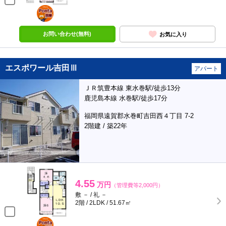
ポンタ
部屋
お問い合わせ(無料)
お気に入り
エスポワール吉田Ⅲ
アパート
ＪＲ筑豊本線 東水巻駅/徒歩13分
鹿児島本線 水巻駅/徒歩17分
福岡県遠賀郡水巻町吉田西４丁目 7-2
2階建 / 築22年
4.55
万円
（管理費等2,000円）
敷 － / 礼 －
2階 / 2LDK / 51.67㎡
ポンタ
部屋