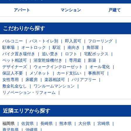
アパート
マンション
戸建て
こだわりから探す
バルコニー
バス・トイレ別
即入居可
フローリング
駐車場
オートロック
駅近
南向き
角部屋
バイク置き場付き
追い焚き
ロフト
宅配ボックス
ペット相談可
浴室乾燥機付き
専用庭
新築
デザイナーズ
ウォークインクローゼット
オール電化
保証人不要
メゾネット
カード支払い
事務所可
女性専用
床暖房
楽器相談可
バリアフリー
敷金礼金なし
ワンルームマンション
リノベーション・リフォーム
近隣エリアから探す
福岡県
佐賀県
長崎県
熊本県
大分県
宮崎県
鹿児島県
沖縄県