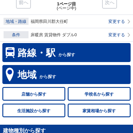
前へ
次へ
1ページ目
(ページ中)
地域・路線
福岡県田川郡大任町
変更する
条件
床暖房 賃貸物件 ダブル0
変更する
路線・駅
から探す
地域
から探す
店舗
から探す
学校名
から探す
生活施設
から探す
家賃相場
から探す
建物種別から探す