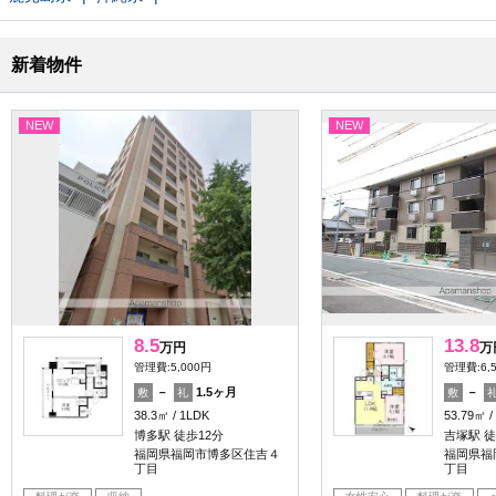
新着物件
NEW
NEW
8.5
13.8
万円
万
管理費:5,000円
管理費:6,
－
1.5ヶ月
－
敷
礼
敷
38.3㎡
1LDK
53.79㎡
博多駅 徒歩12分
吉塚駅 徒
福岡県福岡市博多区住吉４
福岡県福
丁目
丁目