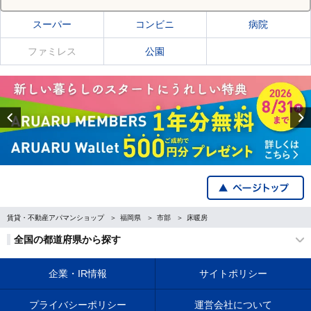
スーパー
コンビニ
病院
ファミレス
公園
Previous
賃貸・不動産アパマンショップ
福岡県
市部
床暖房
全国の都道府県から探す
企業・IR情報
サイトポリシー
プライバシーポリシー
運営会社について