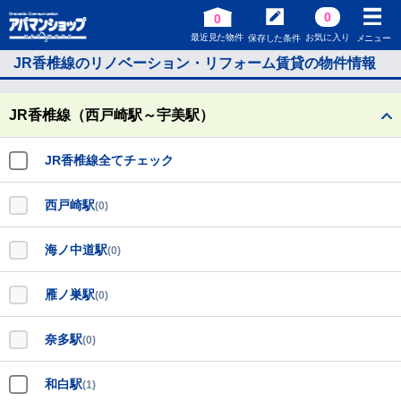
0
0
最近見た物件
お気に入り
保存した条件
メニュー
JR香椎線のリノベーション・リフォーム賃貸の物件情報
JR香椎線（西戸崎駅～宇美駅）
JR香椎線全てチェック
西戸崎駅
(0)
海ノ中道駅
(0)
雁ノ巣駅
(0)
奈多駅
(0)
和白駅
(1)