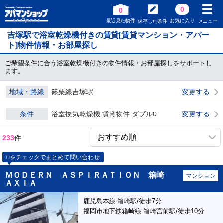
0
0
最近見た物件
お気に入り
保存した条件
メニュー
吉塚駅で浴室乾燥機付きの賃貸[賃貸マンション・アパー
ト]物件情報・お部屋探し
ご希望条件に合う浴室乾燥機付きの物件情報・お部屋探しをサポートし
ます。
地域・路線
篠栗線吉塚駅
変更する
条件
浴室換気乾燥機 賃貸物件 ダブル0
変更する
233
件
□をチェックでまとめて問い合わせ
ＭＯＤＥＲＮ ＡＳＰＩＲＡＴＩＯＮ 箱崎
マンション
ＡＸＩＡ
鹿児島本線 箱崎駅/徒歩7分
福岡市地下鉄箱崎線 箱崎宮前駅/徒歩10分