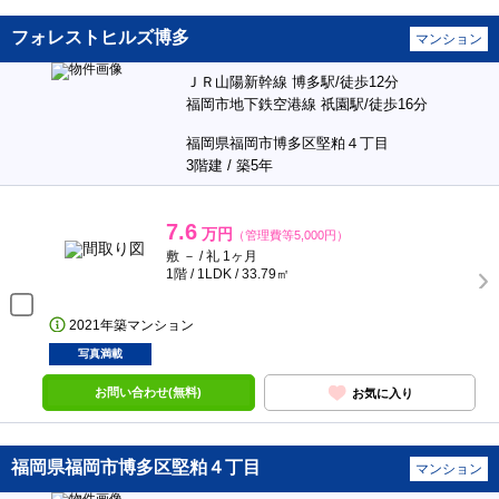
フォレストヒルズ博多
マンション
ＪＲ山陽新幹線 博多駅/徒歩12分
福岡市地下鉄空港線 祇園駅/徒歩16分
福岡県福岡市博多区堅粕４丁目
3階建 / 築5年
7.6
万円
（管理費等5,000円）
敷 － / 礼 1ヶ月
1階 / 1LDK / 33.79㎡
2021年築マンション
写真満載
お問い合わせ(無料)
お気に入り
福岡県福岡市博多区堅粕４丁目
マンション