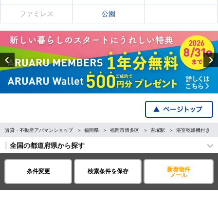
ファミレス
公園
Previous
賃貸・不動産アパマンショップ
福岡県
福岡市博多区
吉塚駅
浴室乾燥機付き
全国の都道府県から探す
企業・IR情報
サイトポリシー
新着物件
条件変更
検索条件を保存
メール
プライバシーポリシー
運営会社について
©APAMAN Co.,Ltd.