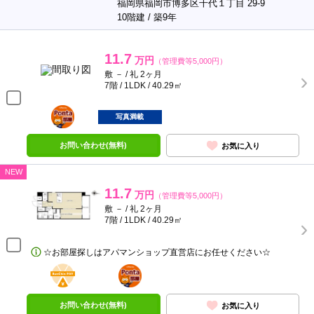
福岡県福岡市博多区千代１丁目 29-9
10階建 / 築9年
11.7
万円
（管理費等5,000円）
敷 － / 礼 2ヶ月
7階 / 1LDK / 40.29㎡
ポンタ
部屋
写真満載
お問い合わせ(無料)
お気に入り
NEW
11.7
万円
（管理費等5,000円）
敷 － / 礼 2ヶ月
7階 / 1LDK / 40.29㎡
☆お部屋探しはアパマンショップ直営店にお任せください☆
BunChinPAY
ポンタ
部屋
お問い合わせ(無料)
お気に入り