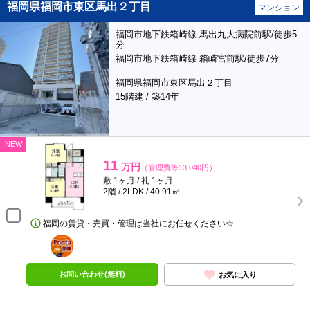
福岡県福岡市東区馬出２丁目
マンション
福岡市地下鉄箱崎線 馬出九大病院前駅/徒歩5
分
福岡市地下鉄箱崎線 箱崎宮前駅/徒歩7分
福岡県福岡市東区馬出２丁目
15階建 / 築14年
NEW
11
万円
（管理費等13,040円）
敷 1ヶ月 / 礼 1ヶ月
2階 / 2LDK / 40.91㎡
福岡の賃貸・売買・管理は当社にお任せください☆
ポンタ
部屋
お問い合わせ(無料)
お気に入り