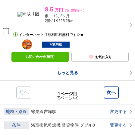
8.5
万円
（管理費等－）
敷 － / 礼 2ヶ月
2階 / 1K / 25.26㎡
インターネット月額利用料無料です☆★
ポンタ
部屋
写真満載
お問い合わせ(無料)
お気に入り
もっと見る
前へ
次へ
1ページ目
(5ページ中)
地域・路線
篠栗線吉塚駅
変更する
条件
浴室換気乾燥機 賃貸物件 ダブル0
変更する