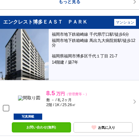
もっと見る
エンクレスト博多ＥＡＳＴ ＰＡＲＫ
マンション
福岡市地下鉄箱崎線 千代県庁口駅/徒歩6分
福岡市地下鉄箱崎線 馬出九大病院前駅/徒歩12
分
福岡県福岡市博多区千代１丁目 21-7
14階建 / 築7年
8.5
万円
（管理費等－）
敷 － / 礼 2ヶ月
2階 / 1K / 25.26㎡
写真満載
お問い合わせ(無料)
お気に入り