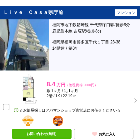
Ｌｉｖｅ Ｃａｓａ県庁前
マンション
福岡市地下鉄箱崎線 千代県庁口駅/徒歩6分
鹿児島本線 吉塚駅/徒歩8分
福岡県福岡市博多区千代１丁目 23-38
14階建 / 築3年
8.4
万円
（管理費等6,000円）
敷 1ヶ月 / 礼 1ヶ月
2階 / 1K / 22.19㎡
☆お部屋探しはアパマンショップ直営店にお任せください☆
BunChinPAY
ポンタ
部屋
お問い合わせ(無料)
お気に入り