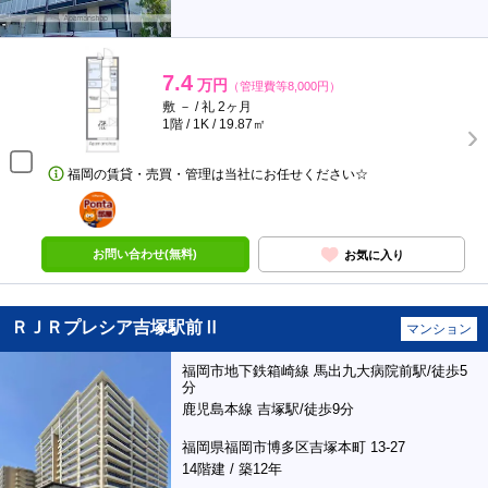
7.4
万円
（管理費等8,000円）
敷 － / 礼 2ヶ月
1階 / 1K / 19.87㎡
福岡の賃貸・売買・管理は当社にお任せください☆
ポンタ
部屋
お問い合わせ(無料)
お気に入り
ＲＪＲプレシア吉塚駅前Ⅱ
マンション
福岡市地下鉄箱崎線 馬出九大病院前駅/徒歩5
分
鹿児島本線 吉塚駅/徒歩9分
福岡県福岡市博多区吉塚本町 13-27
14階建 / 築12年