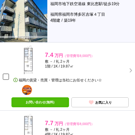
福岡市地下鉄空港線 東比恵駅/徒歩19分
福岡県福岡市博多区吉塚４丁目
4階建 / 築19年
7.4
万円
（管理費等8,000円）
敷 － / 礼 2ヶ月
1階 / 1K / 19.87㎡
福岡の賃貸・売買・管理は当社にお任せください☆
ポンタ
部屋
お問い合わせ(無料)
お気に入り
7.7
万円
（管理費等8,000円）
敷 － / 礼 2ヶ月
4階 / 1K / 19.87㎡