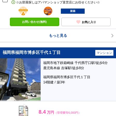
☆お部屋探しはアパマンショップ直営店にお任せください☆
BunChinPAY
ポンタ
部屋
新築
お問い合わせ(無料)
お気に入り
もっと見る
福岡県福岡市博多区千代１丁目
マンション
福岡市地下鉄箱崎線 千代県庁口駅/徒歩6分
鹿児島本線 吉塚駅/徒歩8分
福岡県福岡市博多区千代１丁目
14階建 / 築3年
8.4
万円
（管理費等6,000円）