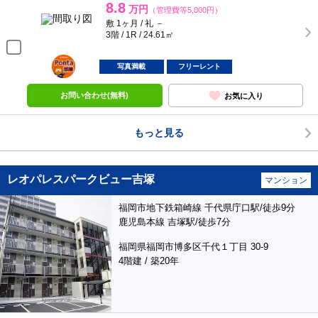
8.8
万円
（管理費等5,000円）
敷 1ヶ月 / 礼 －
3階 / 1R / 24.61㎡
ポンタ
部屋
写真満載
フリーレント
お問い合わせ(無料)
お気に入り
もっと見る
レオパレスパークビュー吉塚
マンション
福岡市地下鉄箱崎線 千代県庁口駅/徒歩9分
鹿児島本線 吉塚駅/徒歩7分
福岡県福岡市博多区千代１丁目 30-9
4階建 / 築20年