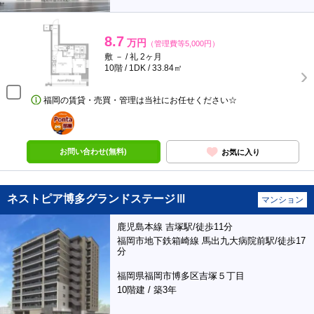
8.7
万円
（管理費等5,000円）
敷 － / 礼 2ヶ月
10階 / 1DK / 33.84㎡
福岡の賃貸・売買・管理は当社にお任せください☆
ポンタ
部屋
お問い合わせ(無料)
お気に入り
ネストピア博多グランドステージⅢ
マンション
鹿児島本線 吉塚駅/徒歩11分
福岡市地下鉄箱崎線 馬出九大病院前駅/徒歩17
分
福岡県福岡市博多区吉塚５丁目
10階建 / 築3年