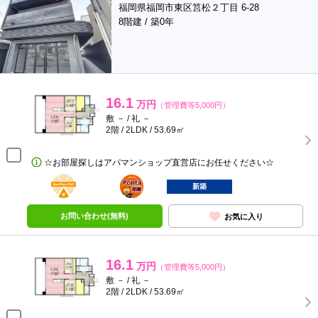
福岡県福岡市東区筥松２丁目 6-28
8階建 / 築0年
16.1
万円
（管理費等5,000円）
敷 － / 礼 －
2階 / 2LDK / 53.69㎡
☆お部屋探しはアパマンショップ直営店にお任せください☆
BunChinPAY
ポンタ
部屋
新築
お問い合わせ(無料)
お気に入り
16.1
万円
（管理費等5,000円）
敷 － / 礼 －
2階 / 2LDK / 53.69㎡