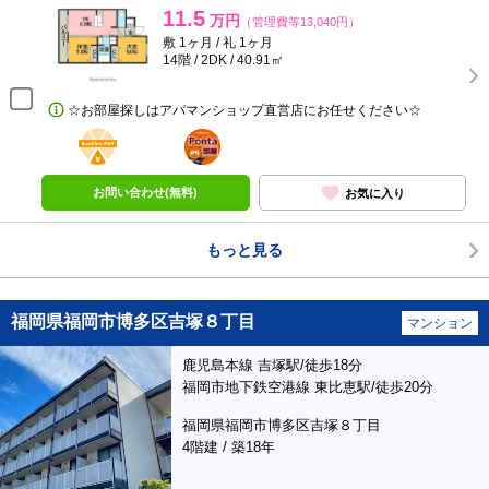
11.5
万円
（管理費等13,040円）
敷 1ヶ月 / 礼 1ヶ月
14階 / 2DK / 40.91㎡
☆お部屋探しはアパマンショップ直営店にお任せください☆
BunChinPAY
ポンタ
部屋
お問い合わせ(無料)
お気に入り
もっと見る
福岡県福岡市博多区吉塚８丁目
マンション
鹿児島本線 吉塚駅/徒歩18分
福岡市地下鉄空港線 東比恵駅/徒歩20分
福岡県福岡市博多区吉塚８丁目
4階建 / 築18年