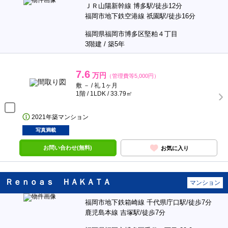
ＪＲ山陽新幹線 博多駅/徒歩12分
福岡市地下鉄空港線 祇園駅/徒歩16分
福岡県福岡市博多区堅粕４丁目
3階建 / 築5年
7.6
万円
（管理費等5,000円）
敷 － / 礼 1ヶ月
1階 / 1LDK / 33.79㎡
2021年築マンション
写真満載
お問い合わせ(無料)
お気に入り
Ｒｅｎｏａｓ ＨＡＫＡＴＡ
マンション
福岡市地下鉄箱崎線 千代県庁口駅/徒歩7分
鹿児島本線 吉塚駅/徒歩7分