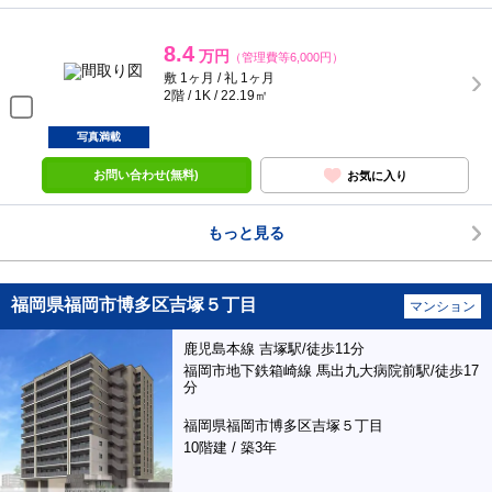
8.4
万円
（管理費等6,000円）
敷 1ヶ月 / 礼 1ヶ月
2階 / 1K / 22.19㎡
写真満載
お問い合わせ(無料)
お気に入り
もっと見る
福岡県福岡市博多区吉塚５丁目
マンション
鹿児島本線 吉塚駅/徒歩11分
福岡市地下鉄箱崎線 馬出九大病院前駅/徒歩17
分
福岡県福岡市博多区吉塚５丁目
10階建 / 築3年