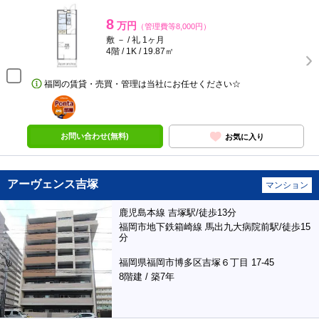
8
万円
（管理費等8,000円）
敷 － / 礼 1ヶ月
4階 / 1K / 19.87㎡
福岡の賃貸・売買・管理は当社にお任せください☆
ポンタ
部屋
お問い合わせ(無料)
お気に入り
アーヴェンス吉塚
マンション
鹿児島本線 吉塚駅/徒歩13分
福岡市地下鉄箱崎線 馬出九大病院前駅/徒歩15
分
福岡県福岡市博多区吉塚６丁目 17-45
8階建 / 築7年