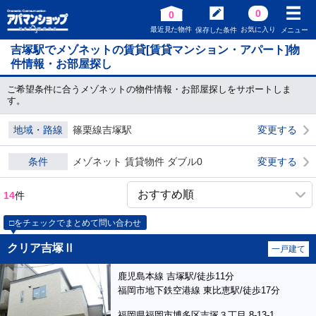
0
0
最近見た物件
お気に入り
保存した条件
メニュー
吉塚駅でメゾネットの賃貸[賃貸マンション・アパート]物
件情報・お部屋探し
ご希望条件に合うメゾネットの物件情報・お部屋探しをサポートしま
す。
地域・路線
篠栗線吉塚駅
変更する
条件
メゾネット 賃貸物件 ダブル0
変更する
14
件
□をチェックでまとめて問い合わせ
クリア吉塚Ⅱ
一戸建て
鹿児島本線 吉塚駅/徒歩11分
福岡市地下鉄空港線 東比恵駅/徒歩17分
福岡県福岡市博多区吉塚３丁目 8-13-1