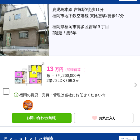
鹿児島本線 吉塚駅/徒歩11分
福岡市地下鉄空港線 東比恵駅/徒歩17分
福岡県福岡市博多区吉塚３丁目
2階建 / 築5年
13
万円
（管理費等－）
敷 － / 礼 260,000円
2階 / 2LDK / 69.3㎡
福岡の賃貸・売買・管理は当社にお任せください☆
ポンタ
部屋
お問い合わせ(無料)
お気に入り
Ｆｙ－ｓｔｙｌｅ箱崎
アパート