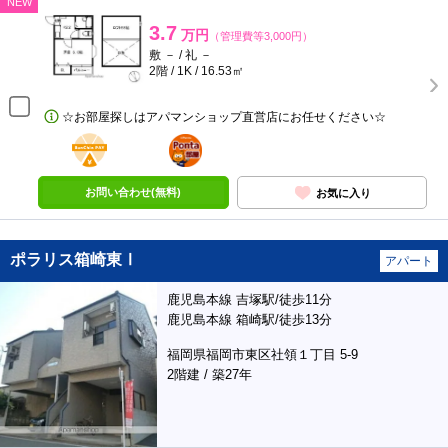
NEW
3.7
万円
（管理費等3,000円）
敷 － / 礼 －
2階 / 1K / 16.53㎡
☆お部屋探しはアパマンショップ直営店にお任せください☆
BunChinPAY
ポンタ
部屋
お問い合わせ(無料)
お気に入り
ポラリス箱崎東Ⅰ
アパート
鹿児島本線 吉塚駅/徒歩11分
鹿児島本線 箱崎駅/徒歩13分
福岡県福岡市東区社領１丁目 5-9
2階建 / 築27年