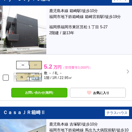
鹿児島本線 箱崎駅/徒歩10分
福岡市地下鉄箱崎線 箱崎宮前駅/徒歩19分
福岡県福岡市東区筥松１丁目 5-27
2階建 / 築13年
5.2
万円
（管理費等3,000円）
敷 － / 礼 －
1階 / 1R / 22.95㎡
お問い合わせ(無料)
お気に入り
ＣａｓａＪＲ箱崎Ⅱ
テラスハウス
鹿児島本線 吉塚駅/徒歩10分
福岡市地下鉄箱崎線 馬出九大病院前駅/徒歩10