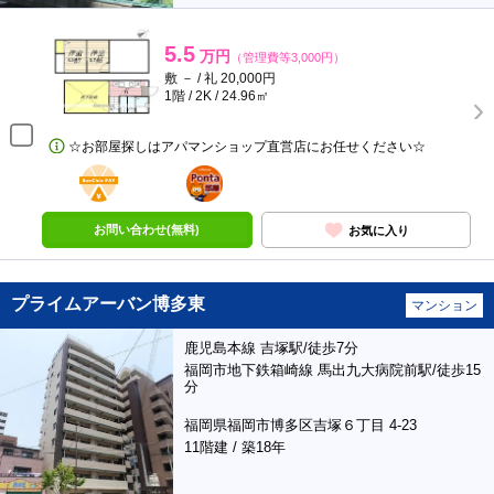
5.5
万円
（管理費等3,000円）
敷 － / 礼 20,000円
1階 / 2K / 24.96㎡
☆お部屋探しはアパマンショップ直営店にお任せください☆
BunChinPAY
ポンタ
部屋
お問い合わせ(無料)
お気に入り
プライムアーバン博多東
マンション
鹿児島本線 吉塚駅/徒歩7分
福岡市地下鉄箱崎線 馬出九大病院前駅/徒歩15
分
福岡県福岡市博多区吉塚６丁目 4-23
11階建 / 築18年