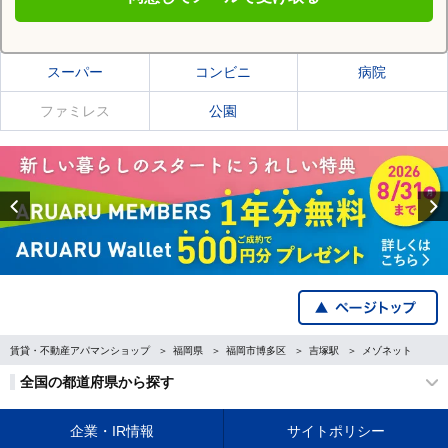
吉塚駅の施設一覧
スーパー
コンビニ
病院
ファミレス
公園
Previous
賃貸・不動産アパマンショップ
福岡県
福岡市博多区
吉塚駅
メゾネット
全国の都道府県から探す
企業・IR情報
サイトポリシー