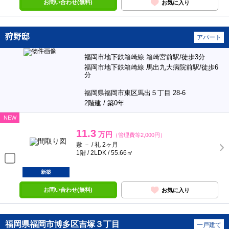
お問い合わせ(無料)
お気に入り
狩野邸
アパート
福岡市地下鉄箱崎線 箱崎宮前駅/徒歩3分
福岡市地下鉄箱崎線 馬出九大病院前駅/徒歩6
分
福岡県福岡市東区馬出５丁目 28-6
2階建 / 築0年
NEW
11.3
万円
（管理費等2,000円）
敷 － / 礼 2ヶ月
1階 / 2LDK / 55.66㎡
新築
お問い合わせ(無料)
お気に入り
福岡県福岡市博多区吉塚３丁目
一戸建て