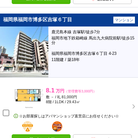
福岡県福岡市博多区吉塚６丁目
マンション
鹿児島本線 吉塚駅/徒歩7分
福岡市地下鉄箱崎線 馬出九大病院前駅/徒歩15
分
福岡県福岡市博多区吉塚６丁目 4-23
11階建 / 築18年
8.1
万円
（管理費等3,000円）
敷 － / 礼 81,000円
8階 / 1LDK / 29.43㎡
☆お部屋探しはアパマンショップ直営店にお任せください☆
BunChinPAY
ポンタ
部屋