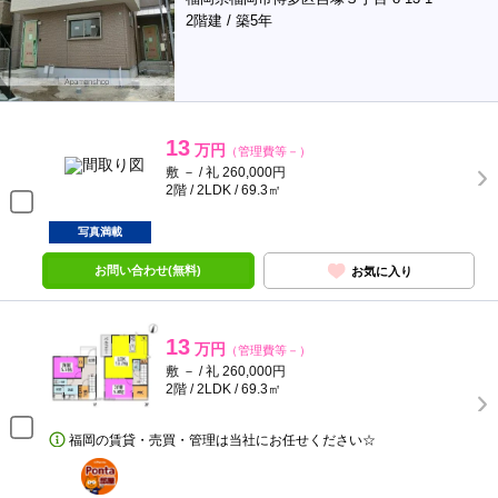
2階建 / 築5年
13
万円
（管理費等－）
敷 － / 礼 260,000円
2階 / 2LDK / 69.3㎡
写真満載
お問い合わせ(無料)
お気に入り
13
万円
（管理費等－）
敷 － / 礼 260,000円
2階 / 2LDK / 69.3㎡
福岡の賃貸・売買・管理は当社にお任せください☆
ポンタ
部屋