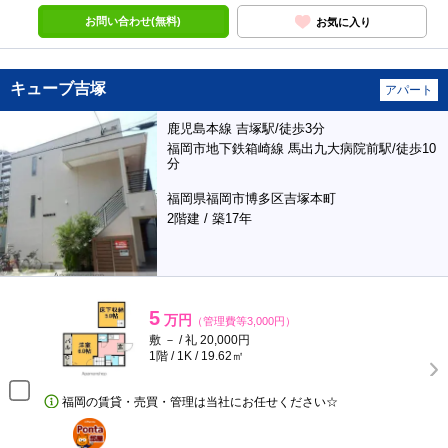
お問い合わせ(無料)
お気に入り
キューブ吉塚
アパート
鹿児島本線 吉塚駅/徒歩3分
福岡市地下鉄箱崎線 馬出九大病院前駅/徒歩10
分
福岡県福岡市博多区吉塚本町
2階建 / 築17年
5
万円
（管理費等3,000円）
敷 － / 礼 20,000円
1階 / 1K / 19.62㎡
福岡の賃貸・売買・管理は当社にお任せください☆
ポンタ
部屋