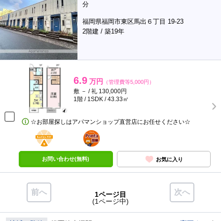
分
福岡県福岡市東区馬出６丁目 19-23
2階建 / 築19年
6.9
万円
（管理費等5,000円）
敷 － / 礼 130,000円
1階 / 1SDK / 43.33㎡
☆お部屋探しはアパマンショップ直営店にお任せください☆
BunChinPAY
ポンタ
部屋
お問い合わせ(無料)
お気に入り
前へ
次へ
1ページ目
(1ページ中)