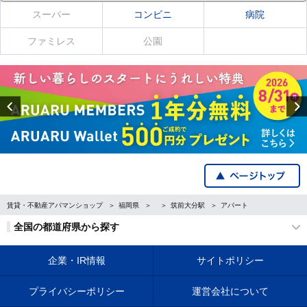
スーパー
コンビニ
病院
ファミレス
公園
Previous
賃貸・不動産アパマンショップ
福岡県
筑前大分駅
アパート
全国の都道府県から探す
企業・IR情報
サイトポリシー
プライバシーポリシー
運営会社について