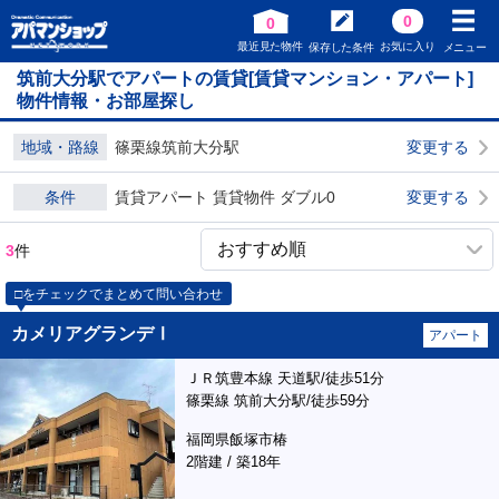
0
0
最近見た物件
お気に入り
保存した条件
メニュー
筑前大分駅でアパートの賃貸[賃貸マンション・アパート]
物件情報・お部屋探し
地域・路線
篠栗線筑前大分駅
変更する
条件
賃貸アパート 賃貸物件 ダブル0
変更する
3
件
□をチェックでまとめて問い合わせ
カメリアグランデⅠ
アパート
ＪＲ筑豊本線 天道駅/徒歩51分
篠栗線 筑前大分駅/徒歩59分
福岡県飯塚市椿
2階建 / 築18年