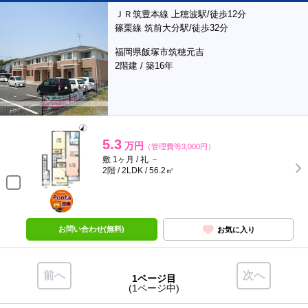
ＪＲ筑豊本線 上穂波駅/徒歩12分
篠栗線 筑前大分駅/徒歩32分
福岡県飯塚市筑穂元吉
2階建 / 築16年
5.3
万円
（管理費等3,000円）
敷 1ヶ月 / 礼 －
2階 / 2LDK / 56.2㎡
ポンタ
部屋
お問い合わせ(無料)
お気に入り
前へ
次へ
1ページ目
(1ページ中)