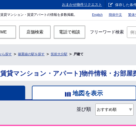
おまかせ物件リクエスト
保存した条
。賃貸マンション・賃貸アパートの情報を多数掲載。
English
簡体中文
繁体
OME
店舗検索
電話で相談
フリーワード検索
から探す
篠栗線の駅を探す
筑前大分駅
戸建て
[賃貸マンション・アパート]物件情報・お部屋
地図を表示
並び順