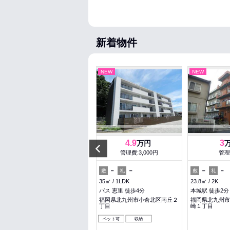
新着物件
NEW
NEW
NEW
6.8
4.9
3
万円
万円
Previous
管理費:5,000円
管理費:3,000円
管理
－
1ヶ月
－
－
－
－
敷
礼
敷
礼
敷
礼
31.96㎡
1LDK
35㎡
1LDK
23.8㎡
2K
箱崎駅 徒歩3分
バス 恵里 徒歩4分
本城駅 徒歩2分
福岡県福岡市東区筥松２丁目
福岡県北九州市小倉北区南丘２
福岡県北九州市
丁目
崎１丁目
女性安心
料理が楽
収納
ペット可
収納