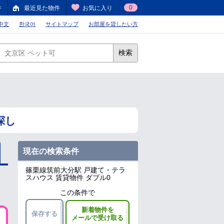
0
件
最近見た物件
お気に入り
中文
한국어
サイトマップ
お部屋を貸したい方
検索
探し
現在の検索条件
篠栗線筑前大分駅
戸建て・テラ
スハウス 賃貸物件 ダブル0
この条件で
新着物件を
保存する
メールで受け取る