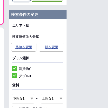
検索条件の変更
エリア・駅
篠栗線
筑前大分駅
路線を変更
駅を変更
プラン選択
賃貸物件
ダブル0
賃料
～