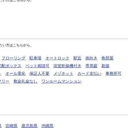
たい方はこちらから。
たい方はこちらから。
フローリング
駐車場
オートロック
駅近
南向き
角部屋
宅配ボックス
ペット相談可
浴室乾燥機付き
専用庭
新築
ト
オール電化
保証人不要
メゾネット
カード支払い
事務所可
フリー
敷金礼金なし
ワンルームマンション
県
宮崎県
鹿児島県
沖縄県