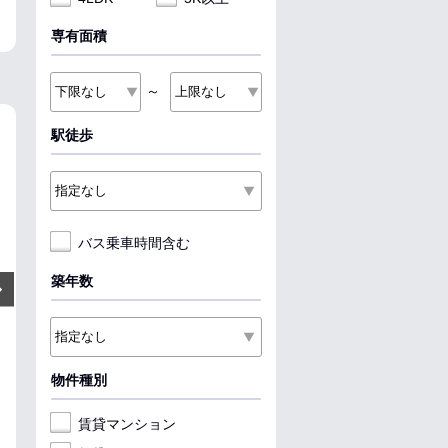
専有面積
～
駅徒歩
NEW
NEW
NEW
バス乗車時間含む
6.7
5.2
8.2
万円
万円
築年数
Next
管理費:3,000円
管理費:3,000円
管理費:4
－
－
－
－
－
1ヶ
敷
礼
敷
礼
敷
礼
39㎡
1LDK
18.9㎡
1K
71㎡
3LDK
姪浜駅 徒歩13分
藤崎駅 徒歩5分
下山門駅 徒歩17
物件種別
福岡県福岡市西区姪浜駅南４丁
福岡県福岡市早良区高取１丁目
福岡県福岡市西
目
料理が楽
リノベ
パノラマ有
収納
賃貸マンション
収納