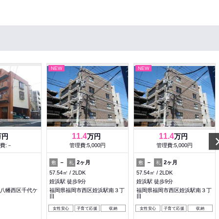
NEW
NEW
11.4
11.4
万円
万円
万円
費:－
管理費:5,000円
管理費:5,000円
－
2ヶ月
－
2ヶ月
敷
礼
敷
礼
57.54㎡
2LDK
57.54㎡
2LDK
姪浜駅 徒歩9分
姪浜駅 徒歩9分
八幡西区千代ケ
福岡県福岡市西区姪浜駅南３丁
福岡県福岡市西区姪浜駅南３丁
目
目
女性安心
子育て応援
収納
女性安心
子育て応援
収納