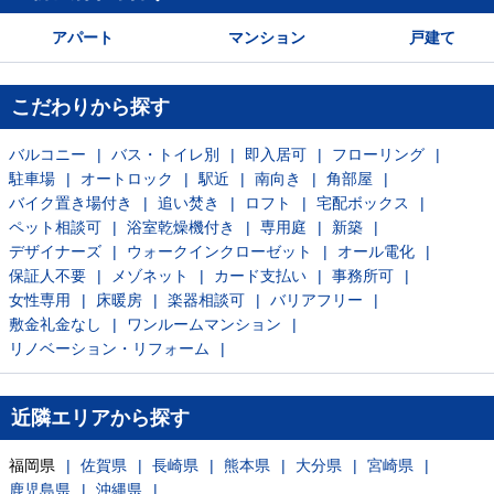
アパート
マンション
戸建て
こだわりから探す
バルコニー
バス・トイレ別
即入居可
フローリング
駐車場
オートロック
駅近
南向き
角部屋
バイク置き場付き
追い焚き
ロフト
宅配ボックス
ペット相談可
浴室乾燥機付き
専用庭
新築
デザイナーズ
ウォークインクローゼット
オール電化
保証人不要
メゾネット
カード支払い
事務所可
女性専用
床暖房
楽器相談可
バリアフリー
敷金礼金なし
ワンルームマンション
リノベーション・リフォーム
近隣エリアから探す
福岡県
佐賀県
長崎県
熊本県
大分県
宮崎県
鹿児島県
沖縄県