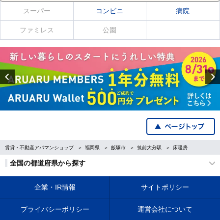
スーパー
コンビニ
病院
ファミレス
公園
Previous
賃貸・不動産アパマンショップ
福岡県
飯塚市
筑前大分駅
床暖房
全国の都道府県から探す
企業・IR情報
サイトポリシー
プライバシーポリシー
運営会社について