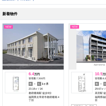
新着物件
NEW
NEW
6.4
10.5
万円
万
管理費:7,500円
管理費:8,
－
1ヶ月
－
敷
礼
敷
23.18㎡
1K
29.67㎡
都府楼南駅 徒歩9分
高宮駅 徒
福岡県太宰府市都府楼南４
福岡県福
丁目
目