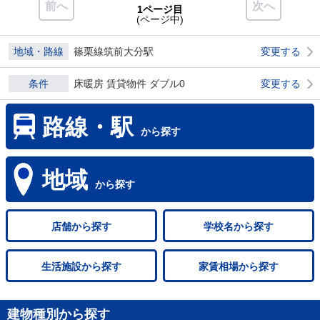
前へ
次へ
1ページ目
(ページ中)
地域・路線
篠栗線筑前大分駅
変更する
条件
床暖房 賃貸物件 ダブル0
変更する
路線・駅
から探す
地域
から探す
店舗
から探す
学校名
から探す
生活施設
から探す
家賃相場
から探す
建物種別から探す