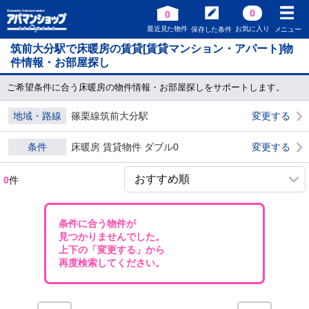
0
0
最近見た物件
お気に入り
保存した条件
メニュー
筑前大分駅で床暖房の賃貸[賃貸マンション・アパート]物
件情報・お部屋探し
ご希望条件に合う床暖房の物件情報・お部屋探しをサポートします。
地域・路線
篠栗線筑前大分駅
変更する
条件
床暖房 賃貸物件 ダブル0
変更する
0
件
条件に合う物件が
見つかりませんでした。
上下の「変更する」から
再度検索してください。