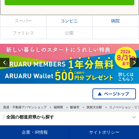
筑前大分駅の施設一覧
スーパー
コンビニ
病院
ファミレス
公園
Previous
賃貸・不動産アパマンショップ
福岡県
飯塚市
筑前大分駅
リノベーション・リ
全国の都道府県から探す
企業・IR情報
サイトポリシー