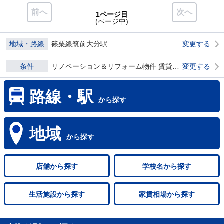
前へ
次へ
1ページ目
(ページ中)
地域・路線
篠栗線筑前大分駅
変更する
条件
リノベーション＆リフォーム物件 賃貸物件 ダブル0
変更する
路線・駅
から探す
地域
から探す
店舗
から探す
学校名
から探す
生活施設
から探す
家賃相場
から探す