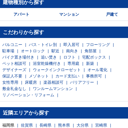
建物種別から探す
アパート
マンション
戸建て
こだわりから探す
バルコニー
バス・トイレ別
即入居可
フローリング
駐車場
オートロック
駅近
南向き
角部屋
バイク置き場付き
追い焚き
ロフト
宅配ボックス
ペット相談可
浴室乾燥機付き
専用庭
新築
デザイナーズ
ウォークインクローゼット
オール電化
保証人不要
メゾネット
カード支払い
事務所可
女性専用
床暖房
楽器相談可
バリアフリー
敷金礼金なし
ワンルームマンション
リノベーション・リフォーム
近隣エリアから探す
福岡県
佐賀県
長崎県
熊本県
大分県
宮崎県