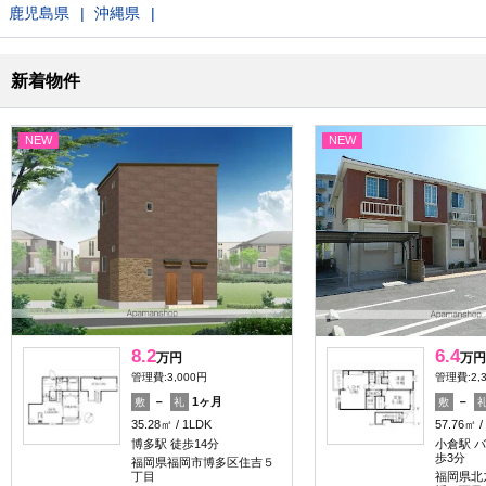
鹿児島県
沖縄県
新着物件
NEW
NEW
8.2
6.4
万円
万円
管理費:3,000円
管理費:2,
－
1ヶ月
－
敷
礼
敷
35.28㎡
1LDK
57.76㎡
博多駅 徒歩14分
小倉駅 バ
歩3分
福岡県福岡市博多区住吉５
丁目
福岡県北