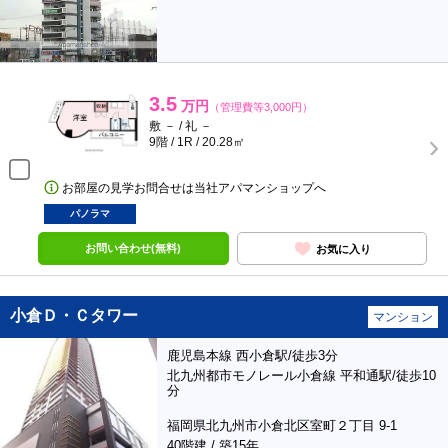
3.5
万円
（管理費等3,000円）
敷 － / 礼 －
9階 / 1R / 20.28㎡
お部屋の見学お問合せは当社アパマンショップへ
パノラマ
お問い合わせ(無料)
お気に入り
小倉Ｄ・Ｃタワー
マンション
鹿児島本線 西小倉駅/徒歩3分
北九州都市モノレール小倉線 平和通駅/徒歩10
分
福岡県北九州市小倉北区室町２丁目 9-1
40階建 / 築15年