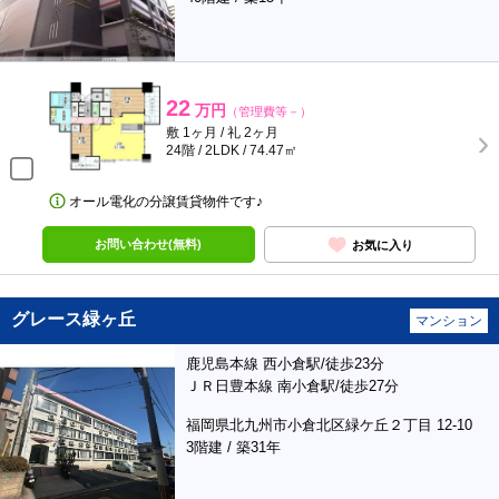
22
万円
（管理費等－）
敷 1ヶ月 / 礼 2ヶ月
24階 / 2LDK / 74.47㎡
オール電化の分譲賃貸物件です♪
お問い合わせ(無料)
お気に入り
グレース緑ヶ丘
マンション
鹿児島本線 西小倉駅/徒歩23分
ＪＲ日豊本線 南小倉駅/徒歩27分
福岡県北九州市小倉北区緑ケ丘２丁目 12-10
3階建 / 築31年