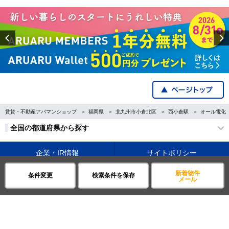
Previous
賃貸・不動産アパマンショップ
福岡県
北九州市小倉北区
西小倉駅
オール電化
全国の都道府県から探す
企業・IR情報
サイトポリシー
新着物件
条件変更
検索条件を保存
プライバシーポリシー
運営会社について
メール
©APAMAN Co.,Ltd.