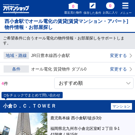
0
0
最近見た物件
お気に入り
保存した条件
メニュー
西小倉駅でオール電化の賃貸[賃貸マンション・アパート]
物件情報・お部屋探し
ご希望条件に合うオール電化の物件情報・お部屋探しをサポートしま
す。
地域・路線
JR日豊本線西小倉駅
変更する
条件
オール電化 賃貸物件 ダブル0
変更する
4
件
□をチェックでまとめて問い合わせ
小倉Ｄ．Ｃ．ＴＯＷＥＲ
マンション
鹿児島本線 西小倉駅/徒歩3分
福岡県北九州市小倉北区室町２丁目 9-1
41階建 / 築15年