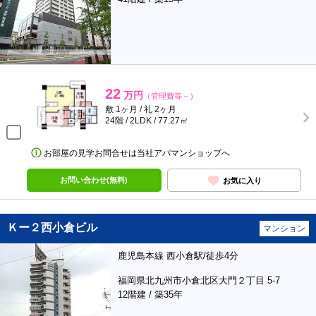
22
万円
（管理費等－）
敷 1ヶ月 / 礼 2ヶ月
24階 / 2LDK / 77.27㎡
お部屋の見学お問合せは当社アパマンショップへ
お問い合わせ(無料)
お気に入り
Ｋー２西小倉ビル
マンション
鹿児島本線 西小倉駅/徒歩4分
福岡県北九州市小倉北区大門２丁目 5-7
12階建 / 築35年