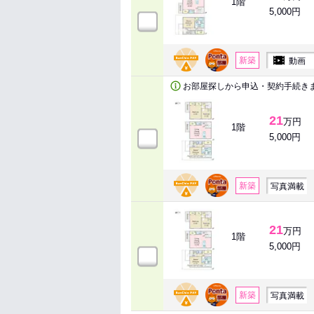
1階
5,000円
新築
動画
お部屋探しから申込・契約手続き
21
万円
1階
5,000円
新築
写真満載
21
万円
1階
5,000円
新築
写真満載