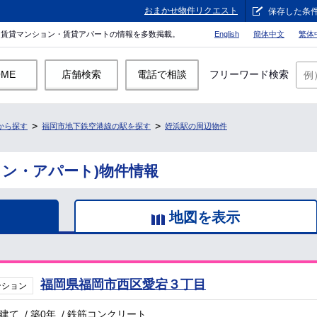
おまかせ物件リクエスト
保存した条
。賃貸マンション・賃貸アパートの情報を多数掲載。
English
簡体中文
繁体
OME
店舗検索
電話で相談
フリーワード検索
から探す
福岡市地下鉄空港線の駅を探す
姪浜駅の周辺物件
ョン・アパート)物件情報
地図を表示
福岡県福岡市西区愛宕３丁目
ンション
階建て
/
築0年
/
鉄筋コンクリート