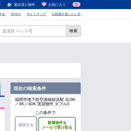
0
件
最近見た物件
お気に入り
中文
한국어
サイトマップ
お部屋を貸したい方
検索
現在の検索条件
福岡市地下鉄空港線姪浜駅
3LDK
／4K／4DK 賃貸物件 ダブル0
この条件で
新着物件を
保存する
メールで受け取る