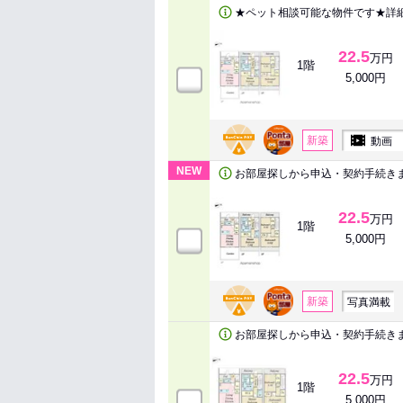
★ペット相談可能な物件です★詳
22.5
万円
1階
5,000円
新築
動画
NEW
お部屋探しから申込・契約手続き
22.5
万円
1階
5,000円
新築
写真満載
お部屋探しから申込・契約手続き
22.5
万円
1階
5,000円