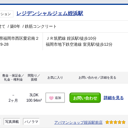
レジデンシャルジェム姪浜駅
ンション
建て
/
築0年
/
鉄筋コンクリート
県福岡市西区愛宕南２
ＪＲ筑肥線 姪浜駅/徒歩10分
9-28
福岡市地下鉄空港線 室見駅/徒歩12分
敷金・保証金／
間取り／
お気に入り
お問い合わせ／詳細を見る
礼金・権利金
面積
－
3LDK
詳細を見る
お問い合わせ
追加
2ヶ月
100.94m²
写真満載
パノラマ
アパマンショップ姪浜駅前店