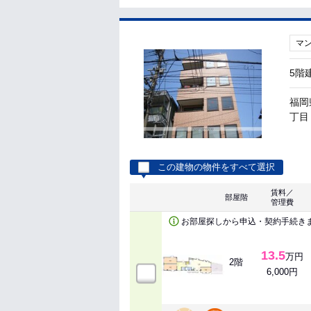
マ
5階
福岡
丁目 
この建物の物件をすべて選択
賃料／
部屋階
管理費
お部屋探しから申込・契約手続き
13.5
万円
2階
6,000円