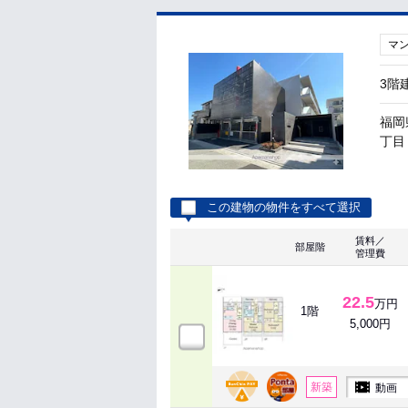
マ
3階
福岡
丁目 
この建物の物件をすべて選択
賃料／
部屋階
管理費
22.5
万円
1階
5,000円
新築
動画