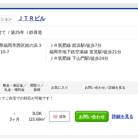
ＪＴＲビル
ンション
建て
/
築25年
/
鉄骨造
県福岡市西区姪の浜３
ＪＲ筑肥線 姪浜駅/徒歩7分
10-7
福岡市地下鉄空港線 室見駅/徒歩21分
ＪＲ筑肥線 下山門駅/徒歩24分
敷金・保証金／
間取り／
お気に入り
お問い合わせ／詳細を見る
礼金・権利金
面積
までご自宅での対応が可能です！
－
3LDK
詳細を見る
お問い合わせ
追加
3ヶ月
115.69m²