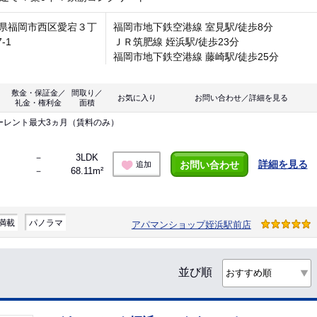
県福岡市西区愛宕３丁
福岡市地下鉄空港線 室見駅/徒歩8分
7-1
ＪＲ筑肥線 姪浜駅/徒歩23分
福岡市地下鉄空港線 藤崎駅/徒歩25分
敷金・保証金／
間取り／
お気に入り
お問い合わせ／詳細を見る
礼金・権利金
面積
ーレント最大3ヵ月（賃料のみ）
－
3LDK
詳細を見る
お問い合わせ
追加
－
68.11m²
満載
パノラマ
アパマンショップ姪浜駅前店
並び順