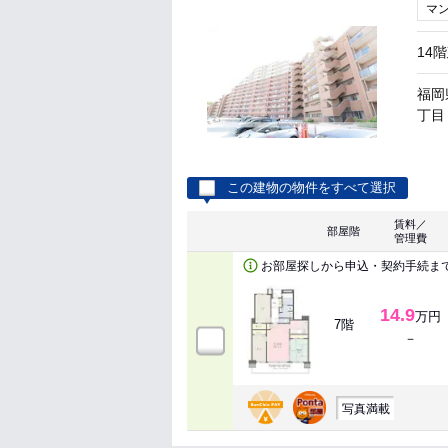
マ
14
福岡
丁目 
この建物の物件をすべて選択
賃料／
部屋階
管理費
お部屋探しから申込・契約手続ま
14.9
万円
7階
－
写真満載