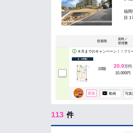
福岡
目 1
賃料／
部屋階
管理費
８月までのキャンペーン！！フリ
20.9
万円
10階
10,000円
新築
動画
写真
113
件