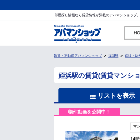
部屋探し情報なら賃貸情報が満載のアパマンショップ
H
賃貸・不動産アパマンショップ
福岡県
路線・駅
姪浜駅の賃貸(賃貸マンシ
リストを表示
物件動画を公開中！
マ
14