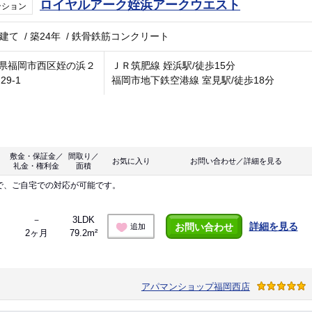
ロイヤルアーク姪浜アークウエスト
ンション
階建て
/
築24年
/
鉄骨鉄筋コンクリート
県福岡市西区姪の浜２
ＪＲ筑肥線 姪浜駅/徒歩15分
29-1
福岡市地下鉄空港線 室見駅/徒歩18分
敷金・保証金／
間取り／
お気に入り
お問い合わせ／詳細を見る
礼金・権利金
面積
で、ご自宅での対応が可能です。
－
3LDK
詳細を見る
お問い合わせ
追加
2ヶ月
79.2m²
アパマンショップ福岡西店