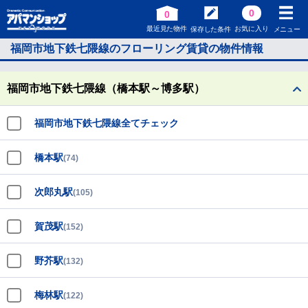
0
0
最近見た物件
お気に入り
保存した条件
メニュー
福岡市地下鉄七隈線のフローリング賃貸の物件情報
福岡市地下鉄七隈線（橋本駅～博多駅）
福岡市地下鉄七隈線全てチェック
橋本駅
(74)
次郎丸駅
(105)
賀茂駅
(152)
野芥駅
(132)
梅林駅
(122)