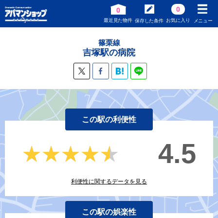
0
0
最近見た物件
お気に入り
保存した条件
メニュー
篠栗線
吉塚駅の病院
この駅の利便性
4.5
★★★★★
★★★★★
利便性に関するデータを見る
この駅の娯楽性