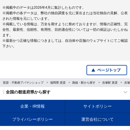
※掲載中のデータは2026年4月に集計したものです。
※掲載中の各データは、弊社の独自調査を元に算出または当社独自の見解、公表
された情報を元にしています。
※掲載している情報は、万全を期すように努めておりますが、情報の正確性、完
全性、最新性、信頼性、有用性、目的適合性については一切の保証はいたしかね
ます。
※最新かつ正確な情報につきましては、自治体や店舗のウェブサイトにてご確認
下さい。
賃貸・不動産アパマンショップ
福岡県 賃貸
路線・駅から探す
吉塚駅 賃貸
吉塚
全国の都道府県から探す
企業・IR情報
サイトポリシー
プライバシーポリシー
運営会社について