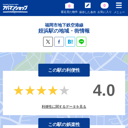
0
0
最近見た物件
お気に入り
保存した条件
メニュー
福岡市地下鉄空港線
姪浜駅の地域・街情報
この駅の利便性
4.0
★★★★★
★★★★★
利便性に関するデータを見る
この駅の娯楽性