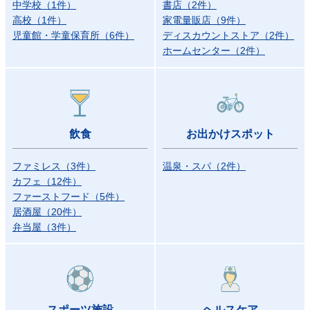
中学校
（
1
件
）
書店
（
2
件
）
高校
（
1
件
）
家電量販店
（
9
件
）
児童館・学童保育所
（
6
件
）
ディスカウントストア
（
2
件
）
ホームセンター
（
2
件
）
飲食
お出かけスポット
ファミレス
（
3
件
）
温泉・スパ
（
2
件
）
カフェ
（
12
件
）
ファーストフード
（
5
件
）
居酒屋
（
20
件
）
弁当屋
（
3
件
）
スポーツ施設
ヘルスケア