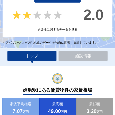
2.0
★★★★★
★★★★★
娯楽性に関するデータを見る
※アパマンショップが地域のデータを独自に調査・集計しています。
トップ
施設情報
姪浜駅にある賃貸物件の家賃相場
家賃平均相場
最高額
最低額
7.07
49.00
3.20
万円
万円
万円