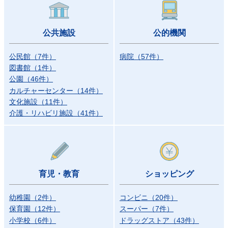
公共施設
公的機関
公民館
（
7
件
）
病院
（
57
件
）
図書館
（
1
件
）
公園
（
46
件
）
カルチャーセンター
（
14
件
）
文化施設
（
11
件
）
介護・リハビリ施設
（
41
件
）
育児・教育
ショッピング
幼稚園
（
2
件
）
コンビニ
（
20
件
）
保育園
（
12
件
）
スーパー
（
7
件
）
小学校
（
6
件
）
ドラッグストア
（
43
件
）