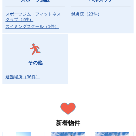
スポーツジム・フィットネス
鍼灸院
（
23
件
）
クラブ
（
2
件
）
スイミングスクール
（
1
件
）
その他
避難場所
（
36
件
）
新着物件