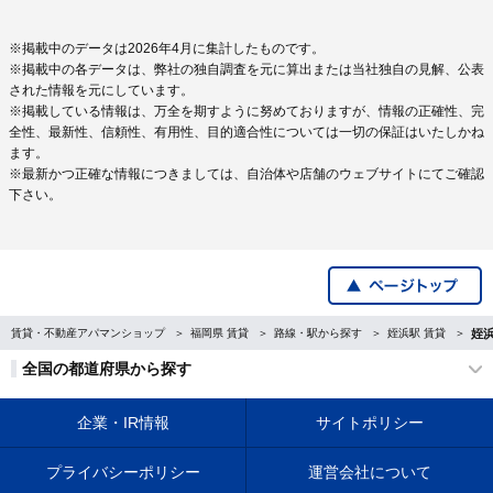
※掲載中のデータは2026年4月に集計したものです。
※掲載中の各データは、弊社の独自調査を元に算出または当社独自の見解、公表
された情報を元にしています。
※掲載している情報は、万全を期すように努めておりますが、情報の正確性、完
全性、最新性、信頼性、有用性、目的適合性については一切の保証はいたしかね
ます。
※最新かつ正確な情報につきましては、自治体や店舗のウェブサイトにてご確認
下さい。
賃貸・不動産アパマンショップ
福岡県 賃貸
路線・駅から探す
姪浜駅 賃貸
姪
全国の都道府県から探す
企業・IR情報
サイトポリシー
プライバシーポリシー
運営会社について