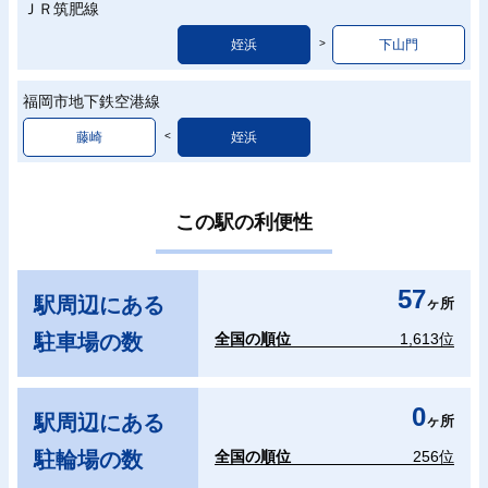
ＪＲ筑肥線
姪浜
下山門
福岡市地下鉄空港線
藤崎
姪浜
この駅の利便性
57
駅周辺にある
ヶ所
駐車場の数
全国の順位
1,613位
0
駅周辺にある
ヶ所
駐輪場の数
全国の順位
256位