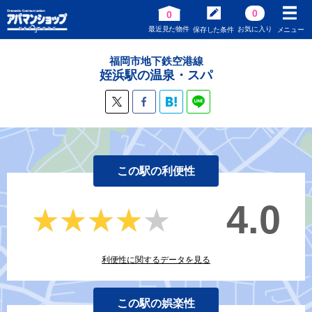
0
0
最近見た物件
お気に入り
保存した条件
メニュー
福岡市地下鉄空港線
姪浜駅の温泉・スパ
この駅の利便性
4.0
★★★★★
★★★★★
利便性に関するデータを見る
この駅の娯楽性