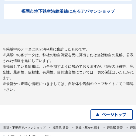
福岡市地下鉄空港線沿線にあるアパマンショップ
※掲載中のデータは2026年4月に集計したものです。
※掲載中の各データは、弊社の独自調査を元に算出または当社独自の見解、公表
された情報を元にしています。
※掲載している情報は、万全を期すように努めておりますが、情報の正確性、完
全性、最新性、信頼性、有用性、目的適合性については一切の保証はいたしかね
ます。
※最新かつ正確な情報につきましては、自治体や店舗のウェブサイトにてご確認
下さい。
賃貸・不動産アパマンショップ
福岡県 賃貸
路線・駅から探す
姪浜駅 賃貸
姪浜