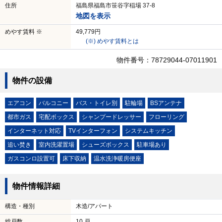
住所
福島県福島市笹谷字稲場 37-8
地図を表示
めやす賃料 ※
49,779円
(※) めやす賃料とは
物件番号：78729044-07011901
物件の設備
エアコン
バルコニー
バス・トイレ別
駐輪場
BSアンテナ
都市ガス
宅配ボックス
シャンプードレッサー
フローリング
インターネット対応
TVインターフォン
システムキッチン
追い焚き
室内洗濯置場
シューズボックス
駐車場あり
ガスコンロ設置可
床下収納
温水洗浄暖房便座
物件情報詳細
構造・種別
木造/アパート
総戸数
10 戸