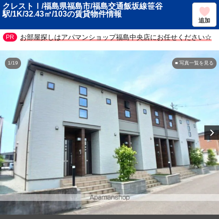
クレストⅠ/福島県福島市/福島交通飯坂線笹谷
駅/1K/32.43㎡/103の賃貸物件情報
追加
お部屋探しはアパマンショップ福島中央店にお任せください☆
1/19
■ 写真一覧を見る