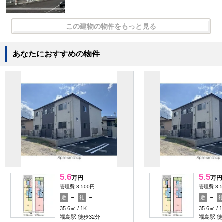
この建物の物件をもっと見る
あなたにおすすめの物件
5.6
5.5
万円
万円
管理費:3,500円
管理費:3,
－
－
－
敷
礼
敷
35.6㎡
1K
35.6㎡
福島駅 徒歩32分
福島駅 徒