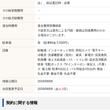
込）、保証委託料：必要
その他初期費用
－
その他月額費用
－
退去時費用
退去費用実費精算
※故意又は過失による汚損・破損は別途費用がかか
る場合がございます。
駐車場
有 （駐車料金 5,500円）
設備
駐輪場･インターネット対応･防犯カメラ･電子キー･
冷暖房･洗濯機置場（室内）･家具・家電付･浴室換気
乾燥機･省エネ給湯器･バス・トイレ別･温水洗浄暖房
便座･宅配ボックス･TVインターホン･保証人（不要）
※･最上階･駐車5台以上･バス停徒歩3分以内･敷金・
礼金不要･敷金不要･礼金不要
情報公開日
2026/08/06
次回更新予定日
2026/08/08（あと
2
日）
契約に関する情報