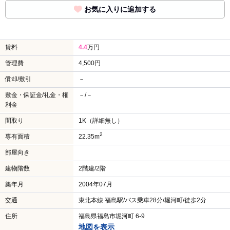
お気に入りに追加する
賃料
4.4
万円
管理費
4,500円
償却/敷引
－
敷金・保証金/礼金・権
－/－
利金
間取り
1K（詳細無し）
2
専有面積
22.35m
部屋向き
建物階数
2階建/2階
築年月
2004年07月
交通
東北本線 福島駅/バス乗車28分/堀河町/徒歩2分
住所
福島県福島市堀河町 6-9
地図を表示