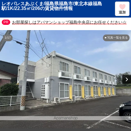
レオパレスあぶくま/福島県福島市/東北本線福島
駅/1K/22.35㎡/206の賃貸物件情報
追加
お部屋探しはアパマンショップ福島中央店にお任せください☆
1/17
■ 写真一覧を見る