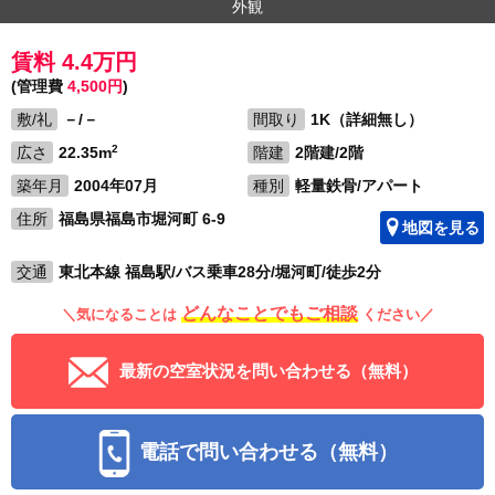
外観
賃料 4.4万円
(管理費
4,500円
)
敷/礼
－/－
間取り
1K（詳細無し）
2
広さ
22.35m
階建
2階建/2階
築年月
2004年07月
種別
軽量鉄骨/アパート
住所
福島県福島市堀河町 6-9
地図を見る
交通
東北本線 福島駅/バス乗車28分/堀河町/徒歩2分
どんなことでもご相談
＼気になることは
ください／
最新の空室状況を問い合わせる（無料）
電話で問い合わせる（無料）