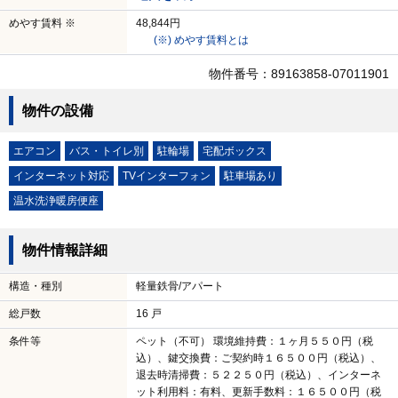
めやす賃料 ※
48,844円
(※) めやす賃料とは
物件番号：89163858-07011901
物件の設備
エアコン
バス・トイレ別
駐輪場
宅配ボックス
インターネット対応
TVインターフォン
駐車場あり
温水洗浄暖房便座
物件情報詳細
構造・種別
軽量鉄骨/アパート
総戸数
16 戸
条件等
ペット（不可） 環境維持費：１ヶ月５５０円（税
込）、鍵交換費：ご契約時１６５００円（税込）、
退去時清掃費：５２２５０円（税込）、インターネ
ット利用料：有料、更新手数料：１６５００円（税