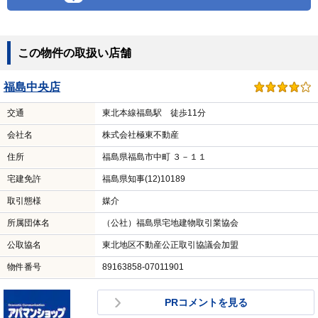
この物件の取扱い店舗
福島中央店
交通
東北本線福島駅 徒歩11分
会社名
株式会社極東不動産
住所
福島県福島市中町 ３－１１
宅建免許
福島県知事(12)10189
取引態様
媒介
所属団体名
（公社）福島県宅地建物取引業協会
公取協名
東北地区不動産公正取引協議会加盟
物件番号
89163858-07011901
PRコメントを見る