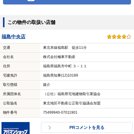
この物件の取扱い店舗
福島中央店
交通
東北本線福島駅 徒歩11分
会社名
株式会社極東不動産
住所
福島県福島市中町 ３－１１
宅建免許
福島県知事(12)10189
取引態様
媒介
所属団体名
（公社）福島県宅地建物取引業協会
公取協名
東北地区不動産公正取引協議会加盟
物件番号
75499940-07011901
PRコメントを見る