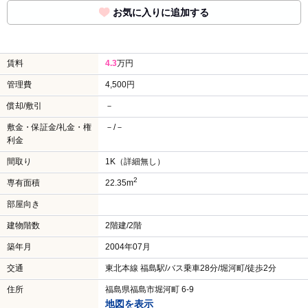
お気に入りに追加する
賃料
4.3
万円
管理費
4,500円
償却/敷引
－
敷金・保証金/礼金・権
－/－
利金
間取り
1K（詳細無し）
2
専有面積
22.35m
部屋向き
建物階数
2階建/2階
築年月
2004年07月
交通
東北本線 福島駅/バス乗車28分/堀河町/徒歩2分
住所
福島県福島市堀河町 6-9
地図を表示