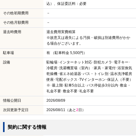
込）、保証委託料：必要
その他初期費用
－
その他月額費用
－
退去時費用
退去費用実費精算
※故意又は過失による汚損・破損は別途費用がかか
る場合がございます。
駐車場
有 （駐車料金 5,500円）
設備
駐輪場･インターネット対応･防犯カメラ･電子キー･
冷暖房･洗濯機置場（室内）･家具・家電付･浴室換気
乾燥機･省エネ給湯器･バス・トイレ別･温水洗浄暖房
便座･宅配ボックス･TVインターホン･保証人（不要）
※･最上階･駐車5台以上･バス停徒歩3分以内･敷金・
礼金不要･敷金不要･礼金不要
情報公開日
2026/08/09
次回更新予定日
2026/08/11（あと
2
日）
契約に関する情報