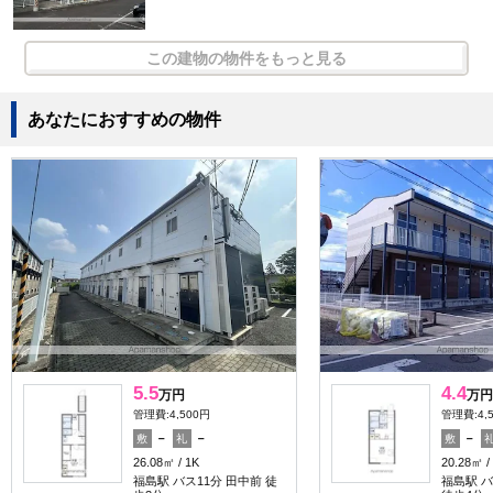
この建物の物件をもっと見る
あなたにおすすめの物件
5.5
4.4
万円
万円
管理費:4,500円
管理費:4,
－
－
－
敷
礼
敷
26.08㎡
1K
20.28㎡
福島駅 バス11分 田中前 徒
福島駅 バ