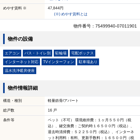
めやす賃料 ※
47,844円
(※) めやす賃料とは
物件番号：75499940-07011901
物件の設備
エアコン
バス・トイレ別
駐輪場
宅配ボックス
インターネット対応
TVインターフォン
駐車場あり
温水洗浄暖房便座
物件情報詳細
構造・種別
軽量鉄骨/アパート
総戸数
16 戸
条件等
ペット（不可） 環境維持費：１ヶ月５５０円（税
込）、鍵交換費：ご契約時１６５００円（税込）、
退去時清掃費：５２２５０円（税込）、インターネ
ット利用料：有料、更新手数料：１６５００円（税