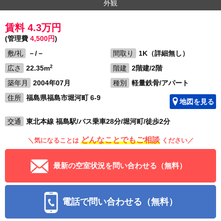
外観
賃料 4.3万円
(管理費
4,500円
)
敷/礼
－/－
間取り
1K（詳細無し）
2
広さ
22.35m
階建
2階建/2階
築年月
2004年07月
種別
軽量鉄骨/アパート
住所
福島県福島市堀河町 6-9
地図を見る
交通
東北本線 福島駅/バス乗車28分/堀河町/徒歩2分
どんなことでもご相談
＼気になることは
ください／
最新の空室状況を問い合わせる（無料）
電話で問い合わせる（無料）