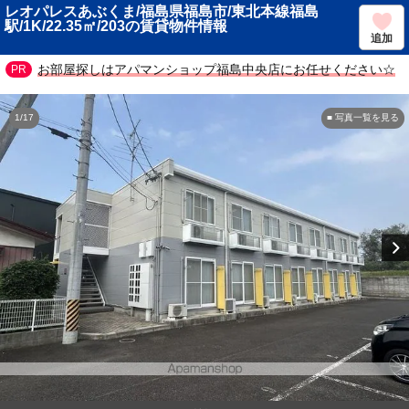
レオパレスあぶくま/福島県福島市/東北本線福島
駅/1K/22.35㎡/203の賃貸物件情報
追加
お部屋探しはアパマンショップ福島中央店にお任せください☆
1/17
■ 写真一覧を見る