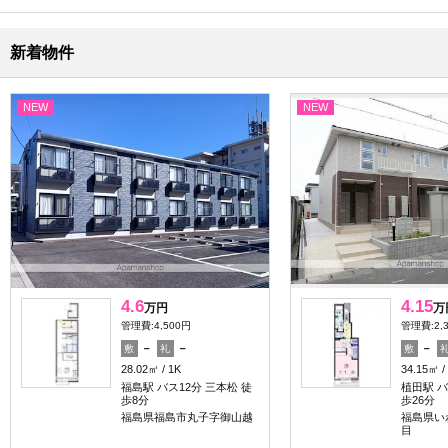
新着物件
NEW
NEW
4.6
4.15
万円
万
管理費:4,500円
管理費:2,
－
－
－
敷
礼
敷
28.02㎡
1K
34.15㎡
福島駅 バス12分 三本松 徒
植田駅 バ
歩8分
歩26分
福島県福島市丸子字御山越
福島県い
目