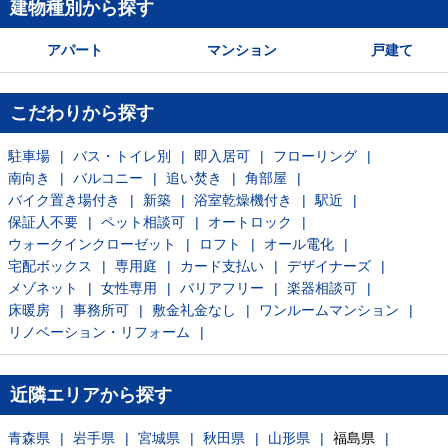
建物種別から探す
アパート
マンション
戸建て
こだわりから探す
駐車場
バス・トイレ別
即入居可
フローリング
南向き
バルコニー
追い焚き
角部屋
バイク置き場付き
新築
浴室乾燥機付き
駅近
保証人不要
ペット相談可
オートロック
ウォークインクローゼット
ロフト
オール電化
宅配ボックス
専用庭
カード支払い
デザイナーズ
メゾネット
女性専用
バリアフリー
楽器相談可
床暖房
事務所可
敷金礼金なし
ワンルームマンション
リノベーション・リフォーム
近隣エリアから探す
青森県
岩手県
宮城県
秋田県
山形県
福島県