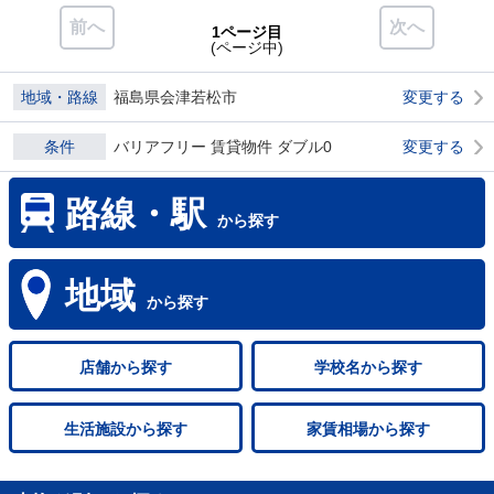
前へ
次へ
1ページ目
(ページ中)
地域・路線
福島県会津若松市
変更する
条件
バリアフリー 賃貸物件 ダブル0
変更する
路線・駅
から探す
地域
から探す
店舗
から探す
学校名
から探す
生活施設
から探す
家賃相場
から探す