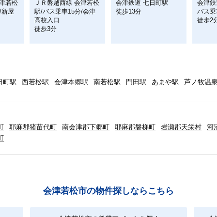
会津若松
ＪＲ磐越西線 会津若松
会津鉄道 七日町駅
会津鉄
/新屋
駅/バス乗車15分/会津
徒歩13分
バス乗
高校入口
徒歩2
徒歩3分
日町駅
西若松駅
会津本郷駅
南若松駅
門田駅
あまや駅
芦ノ牧温
町
耶麻郡猪苗代町
南会津郡下郷町
耶麻郡磐梯町
岩瀬郡天栄村
河
町
会津若松市の物件探しならこちら