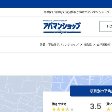
部屋探し情報なら賃貸情報が満載のアパマンショップ
H
賃貸・不動産アパマンショップ
福島県
会津若松市
項目別の平均
3.5
働きやすさ
買
★★★★★
★★★★★
★
★