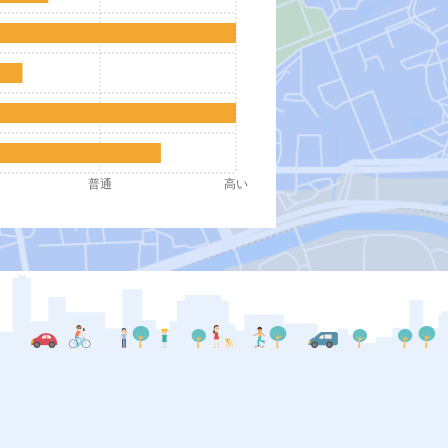
普通
高い