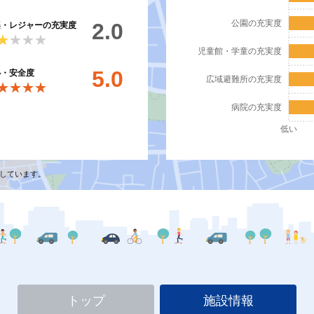
公園の充実度
2.0
楽・レジャーの充実度
★★★★
★★★★
児童館・学童の充実度
5.0
心・安全度
広域避難所の充実度
★★★★
★★★★
病院の充実度
低い
しています。
トップ
施設情報