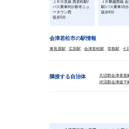
ＪＲ只見線 西若松駅/
ＪＲ磐越西線 
バス乗車8分/新寺ニュ
駅/バス乗車15分
ータウン西
徒歩6分
徒歩5分
会津若松市の駅情報
東長原駅
広田駅
会津若松駅
堂島駅
七
大沼郡会津美里
隣接する自治体
河沼郡会津坂下