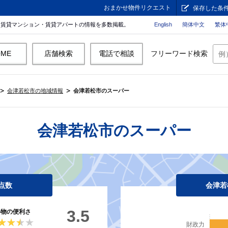
おまかせ物件リクエスト
保存した条
。賃貸マンション・賃貸アパートの情報を多数掲載。
English
簡体中文
繁体
OME
店舗検索
電話で相談
フリーワード検索
会津若松市の地域情報
会津若松市のスーパー
会津若松市のスーパー
点数
会津若
3.5
い物の便利さ
★★★★
★★★★
財政力