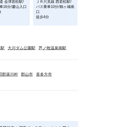
道 会津若松駅/
ＪＲ只見線 西若松駅/
車16分/慶山入口
バス乗車10分/鶴ヶ城南
分
口
徒歩4分
泉駅
大川ダム公園駅
芦ノ牧温泉南駅
沼郡湯川村
郡山市
喜多方市