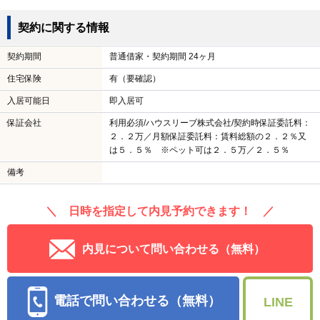
契約に関する情報
契約期間
普通借家・契約期間 24ヶ月
住宅保険
有（要確認）
入居可能日
即入居可
保証会社
利用必須/ハウスリーブ株式会社/契約時保証委託料：
２．２万／月額保証委託料：賃料総額の２．２％又
は５．５％ ※ペット可は２．５万／２．５％
備考
＼ 日時を指定して内見予約できます！ ／
内見について問い合わせる（無料）
電話で問い合わせる（無料）
LINE