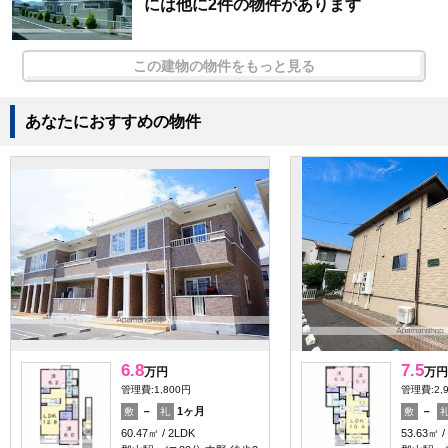
には他に2件の物件があります
この建物の物件をもっと見る
あなたにおすすめの物件
6.8
7.5
万円
万円
管理費:1,800円
管理費:2,
－
1ヶ月
－
敷
礼
敷
60.47㎡
2LDK
53.63㎡