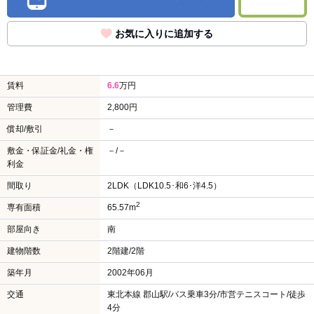
お気に入りに追加する
賃料
6.6
万円
管理費
2,800円
償却/敷引
－
敷金・保証金/礼金・権
－/－
利金
間取り
2LDK（LDK10.5･和6･洋4.5）
2
専有面積
65.57m
部屋向き
南
建物階数
2階建/2階
築年月
2002年06月
交通
東北本線 郡山駅/バス乗車3分/市営テニスコート/徒歩
4分