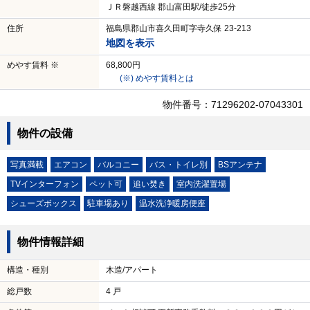
ＪＲ磐越西線 郡山富田駅/徒歩25分
住所
福島県郡山市喜久田町字寺久保 23-213
地図を表示
めやす賃料 ※
68,800円
(※) めやす賃料とは
物件番号：71296202-07043301
物件の設備
写真満載
エアコン
バルコニー
バス・トイレ別
BSアンテナ
TVインターフォン
ペット可
追い焚き
室内洗濯置場
シューズボックス
駐車場あり
温水洗浄暖房便座
物件情報詳細
構造・種別
木造/アパート
総戸数
4 戸