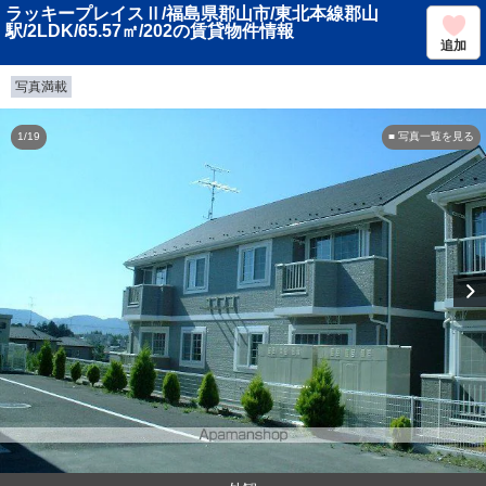
ラッキープレイスⅡ/福島県郡山市/東北本線郡山
駅/2LDK/65.57㎡/202の賃貸物件情報
追加
写真満載
1/19
■ 写真一覧を見る