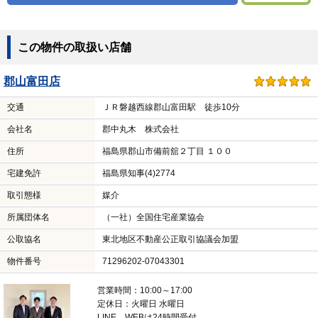
この物件の取扱い店舗
郡山富田店
交通
ＪＲ磐越西線郡山富田駅 徒歩10分
会社名
郡中丸木 株式会社
住所
福島県郡山市備前舘２丁目 １００
宅建免許
福島県知事(4)2774
取引態様
媒介
所属団体名
（一社）全国住宅産業協会
公取協名
東北地区不動産公正取引協議会加盟
物件番号
71296202-07043301
営業時間：10:00～17:00
定休日：火曜日 水曜日
LINE、WEBは24時間受付