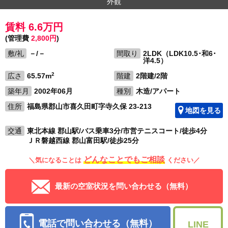
外観
賃料 6.6万円
(管理費
2,800円
)
敷/礼
－/－
間取り
2LDK（LDK10.5･和6･
洋4.5）
2
広さ
65.57m
階建
2階建/2階
築年月
2002年06月
種別
木造/アパート
住所
福島県郡山市喜久田町字寺久保 23-213
地図を見る
交通
東北本線 郡山駅/バス乗車3分/市営テニスコート/徒歩4分
ＪＲ磐越西線 郡山富田駅/徒歩25分
どんなことでもご相談
＼気になることは
ください／
最新の空室状況を問い合わせる（無料）
電話で問い合わせる（無料）
LINE