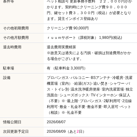
条件等
ペット相談可 更新事務手数料 ２２，０００円がか
かります。契約時にクリーニング費９０，０００
円、鍵セット費３，３００円（税込）が必要となり
ます。貸主インボイス登録あり
その他初期費用
クリーニング費 90,000円
その他月額費用
ｒｕｕｍサポート（課税対象） 1,980円(税込)
退去時費用
退去費用実費精算
※故意又は過失による汚損・破損は別途費用がかか
る場合がございます。
駐車場
有 （駐車料金 3,300円）
設備
プロパンガス･バルコニー･BSアンテナ･冷暖房･洗濯
機置場（室内）･給湯(ガス)･追い焚き･シャワー･バ
ス・トイレ別･温水洗浄暖房便座･室内洗濯置場･独立
洗面台･シューズボックス･TVインターホン･保証人
（不要）※･最上階･プロパンガス･2駅利用可･2沿線
利用可･敷金・礼金不要･敷金不要･即入居可･ペット
（相談）※･礼金不要
情報公開日
2026/08/07
次回更新予定日
2026/08/09（あと
2
日）