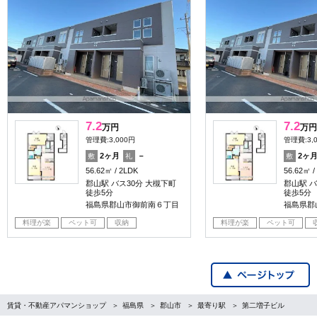
7.2
7.2
万円
万円
管理費:3,000円
管理費:3,
2ヶ月
－
2ヶ
敷
礼
敷
56.62㎡
2LDK
56.62㎡
郡山駅 バス30分 大槻下町
郡山駅 バ
徒歩5分
徒歩5分
福島県郡山市御前南６丁目
福島県郡
料理が楽
ペット可
収納
料理が楽
ペット可
賃貸・不動産アパマンショップ
福島県
郡山市
最寄り駅
第二増子ビル