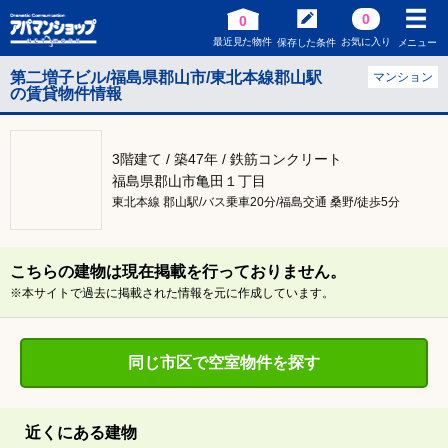
0
0
最近見た物件
お気に入り
保存した条件
メニュー
第二増子ビル/福島県郡山市/東北本線郡山駅
マンション
の賃貸物件情報
3階建て / 築47年 / 鉄筋コンクリート
福島県郡山市亀田１丁目
東北本線 郡山駅/バス乗車20分/福島交通 桑野/徒歩5分
こちらの建物は現在掲載を行っておりません。
※本サイトで過去に掲載された情報を元に作成しています。
同じ市区で空室物件を探す
近くにある建物