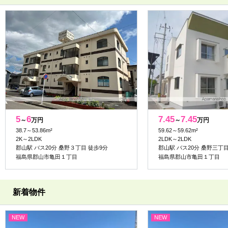
5
6
7.45
7.45
～
万円
～
万円
38.7～53.86m²
59.62～59.62m²
2K～2LDK
2LDK～2LDK
郡山駅 バス20分 桑野３丁目 徒歩9分
郡山駅 バス20分 桑野三丁目
福島県郡山市亀田１丁目
福島県郡山市亀田１丁目
新着物件
NEW
NEW